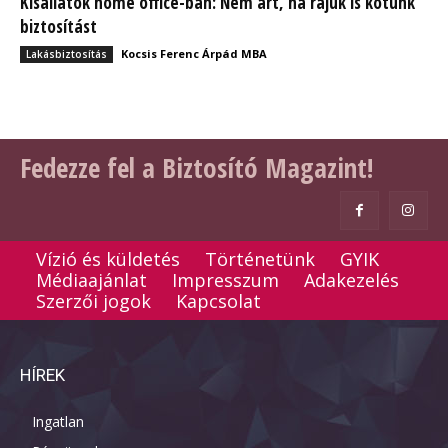
Kisállatok home office-ban: Nem árt, ha rájuk is kötünk
biztosítást
Kocsis Ferenc Árpád MBA
Lakásbiztosítás
Fedezze fel a Biztosító Magazint!
Vízió és küldetés
Történetünk
GYIK
Médiaajánlat
Impresszum
Adakezelés
Szerzői jogok
Kapcsolat
HÍREK
Ingatlan