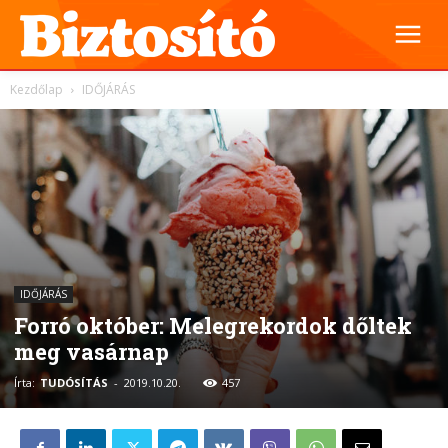
Kezdőlap
IDŐJÁRÁS
IDŐJÁRÁS
Forró október: Melegrekordok dőltek
meg vasárnap
Írta:
TUDÓSÍTÁS
-
2019.10.20.
457