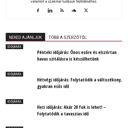
valamint a szakmai tudásuk fejlődéséhez.
NEKED AJÁNLJUK
TÖBB A SZERZŐTŐL
IDŐJÁRÁS
Pénteki időjárás: Ónos esőre és elszórtan
havas szitálásra is készülhetünk
IDŐJÁRÁS
Hétvégi időjárás: Folytatódik a változékony,
gyakran esős idő
IDŐJÁRÁS
Heti időjárás: Akár 20 fok is lehet! –
Folytatódik a tavaszias idő