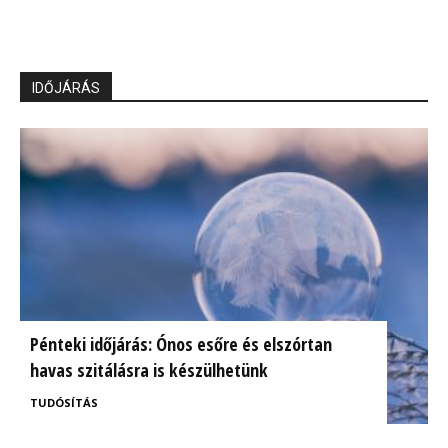
IDŐJÁRÁS
Pénteki időjárás: Ónos esőre és elszórtan
havas szitálásra is készülhetünk
TUDÓSÍTÁS