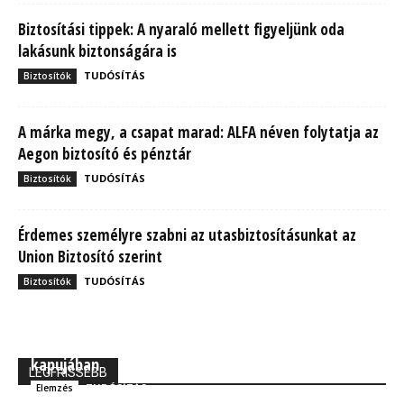
Biztosítási tippek: A nyaraló mellett figyeljünk oda
lakásunk biztonságára is
TUDÓSÍTÁS
Biztosítók
A márka megy, a csapat marad: ALFA néven folytatja az
Aegon biztosító és pénztár
TUDÓSÍTÁS
Biztosítók
Érdemes személyre szabni az utasbiztosításunkat az
Union Biztosító szerint
TUDÓSÍTÁS
Biztosítók
MBH Befektetői Kerekasztal: Korszakos változások
kapujában
LEGFRISSEBB
TUDÓSÍTÁS
Elemzés