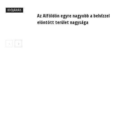
IDŐJÁRÁS
Az Alföldön egyre nagyobb a belvízzel
elöntött terület nagysága