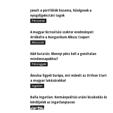
Javult a portfóliók hozama, hűségesek a
nyugdíjpénztári tagok
Pénztárak
A magyar biztosítási szektor eredményeit
értékelte a Hungarikum Alkusz Csoport
Alkuszok
K&H kutatás: Mennyi pénz kell a gondtalan
mindennapokhoz?
Pénzügyek
Ámulva figyeli Európa, mit művelt az Otthon Start
a magyar lakásárakkal
Ingatlan
Balla Ingatlan: Kormányváltás utáni bizakodás és
kérdőjelek az ingatlanpiacon
Az álmok ereje: Divéki Zoltán az álmai és a
Ingatlan