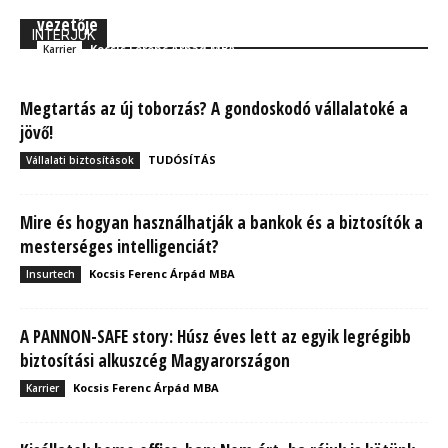
képzelőereje nélkül sosem lett volna az OVB sikeres
vezetője
INTERJÚK
Kocsis Ferenc Árpád MBA
Karrier
Megtartás az új toborzás? A gondoskodó vállalatoké a
jövő!
TUDÓSÍTÁS
Vállalati biztosítások
Mire és hogyan használhatják a bankok és a biztosítók a
mesterséges intelligenciát?
Kocsis Ferenc Árpád MBA
Insurtech
A PANNON-SAFE story: Húsz éves lett az egyik legrégibb
biztosítási alkuszcég Magyarországon
Kocsis Ferenc Árpád MBA
Karrier