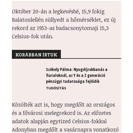
Október 20-án a legkevésbé, 15,9 fokig
Balatonlellén süllyedt a hőmérséklet, ez új
rekord az 1953-as badacsonytomaji 15,3
Celsius-fok után.
KORÁBBAN ÍRTUK
Székely Pálma: Nyugdíjrobbanás a
fiataloknál, az Y és a Z generáció
pénzügyi tudatosága fejlődik
TUDÓSÍTÁS
Közölték azt is, hogy megdőlt az országos
és a fővárosi melegrekord is. Az előzetes
adatok alapján egytized Celsius-fokkal
Adonyban megdőlt a vasárnapra vonatkozó