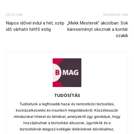
Előző cikk
Következő cikk
Napos idővel indul a hét, szép
„Mekk Mesterek” akcióban: Sok
idő várható hétfő estig
káreseményt okoznak a kontár
szakik
TUDÓSÍTÁS
Tudósítunk a legfrissebb hazai és nemzetközi biztosítási,
kockázatkezelési és insurtech megoldásokról. Közzétesszük
mindazokat híreket és témákat, amelyekről úgy gondoljuk, hogy
hozzájárulnak a biztosítási alkuszok, ügynökök és a
biztosítóknál dolgozó kollégák látókörének bővítéséhez,