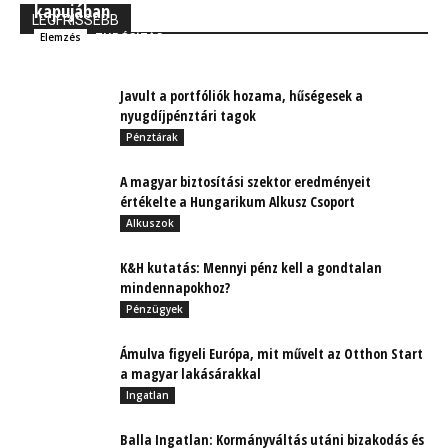
kapujában
LEGFRISSEBB
TUDÓSÍTÁS
Elemzés
Javult a portfóliók hozama, hűségesek a
nyugdíjpénztári tagok
Pénztárak
A magyar biztosítási szektor eredményeit
értékelte a Hungarikum Alkusz Csoport
Alkuszok
K&H kutatás: Mennyi pénz kell a gondtalan
mindennapokhoz?
Pénzügyek
Ámulva figyeli Európa, mit művelt az Otthon Start
a magyar lakásárakkal
Ingatlan
Balla Ingatlan: Kormányváltás utáni bizakodás és