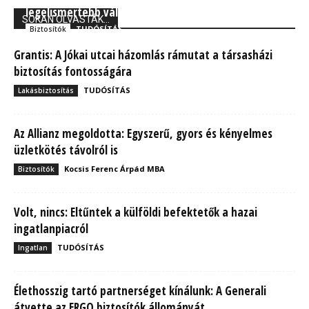
legelismertebb vállalata között
SOKAN OLVASTÁK...
TUDÓSÍTÁS
Biztosítók
Grantis: A Jókai utcai házomlás rámutat a társasházi
biztosítás fontosságára
TUDÓSÍTÁS
Lakásbiztosítás
Az Allianz megoldotta: Egyszerű, gyors és kényelmes
üzletkötés távolról is
Kocsis Ferenc Árpád MBA
Biztosítók
Volt, nincs: Eltűntek a külföldi befektetők a hazai
ingatlanpiacról
TUDÓSÍTÁS
Ingatlan
Élethosszig tartó partnerséget kínálunk: A Generali
átvette az ERGO biztosítók állományát