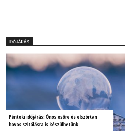
IDŐJÁRÁS
Pénteki időjárás: Ónos esőre és elszórtan
havas szitálásra is készülhetünk