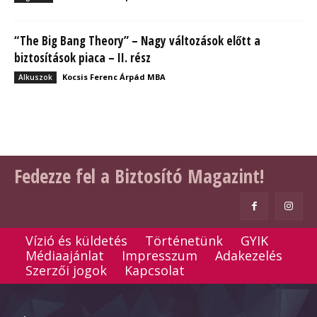
“The Big Bang Theory” – Nagy változások előtt a
biztosítások piaca – II. rész
Kocsis Ferenc Árpád MBA
Alkuszok
Fedezze fel a Biztosító Magazint!
Vízió és küldetés
Történetünk
GYIK
Médiaajánlat
Impresszum
Adakezelés
Szerzői jogok
Kapcsolat