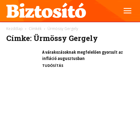
Kezdőlap
Címkék
Ürmössy Gergely
Címke: Ürmössy Gergely
A várakozásoknak megfelelően gyorsult az
infláció augusztusban
TUDÓSÍTÁS