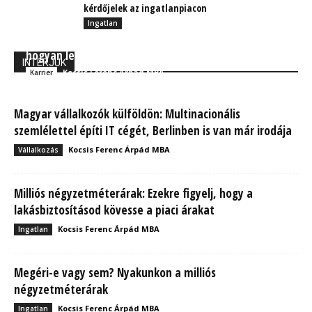
kérdőjelek az ingatlanpiacon
Ingatlan
Agilis módszertan, női projektvezetés: tudd meg
hogyan lett sikeres az E-kárbejelentő!
INTERJÚK
Kocsis Ferenc Árpád MBA
Karrier
Magyar vállalkozók külföldön: Multinacionális
szemlélettel építi IT cégét, Berlinben is van már irodája
Kocsis Ferenc Árpád MBA
Vállalkozás
Milliós négyzetméterárak: Ezekre figyelj, hogy a
lakásbiztosításod kövesse a piaci árakat
Kocsis Ferenc Árpád MBA
Ingatlan
Megéri-e vagy sem? Nyakunkon a milliós
négyzetméterárak
Kocsis Ferenc Árpád MBA
Ingatlan