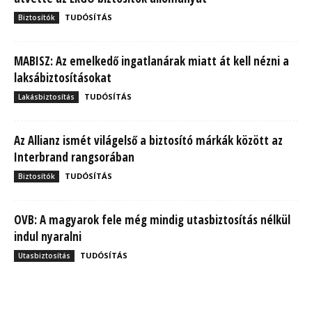
TUDÓSÍTÁS
Biztosítók
MABISZ: Az emelkedő ingatlanárak miatt át kell nézni a
laksábiztosításokat
TUDÓSÍTÁS
Lakásbiztosítás
Az Allianz ismét világelső a biztosító márkák között az
Interbrand rangsorában
TUDÓSÍTÁS
Biztosítók
OVB: A magyarok fele még mindig utasbiztosítás nélkül
indul nyaralni
TUDÓSÍTÁS
Utasbiztosítás
MBH Befektetői Kerekasztal: Korszakos változások