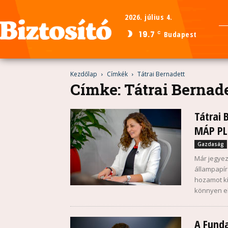
2026. július 4.
19.7
Budapest
C
Kezdőlap
Címkék
Tátrai Bernadett
Címke: Tátrai Bernad
Tátrai 
MÁP PL
Gazdaság
Már jegyez
állampapír
hozamot kí
könnyen e
A Funda