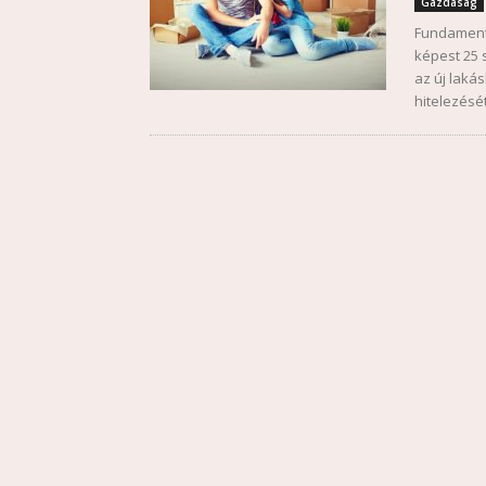
Gazdaság
Fundamenta
képest 25 
az új lakás
hitelezésé