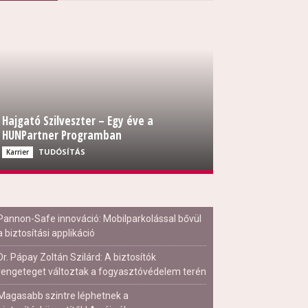
Hajgató Szilveszter – Egy éve a
HUNPartner Programban
TUDÓSÍTÁS
Karrier
Pannon-Safe innováció: Mobilparkolással bővül
a biztosítási applikáció
Dr. Pápay Zoltán Szilárd: A biztosítók
rengeteget változtak a fogyasztóvédelem terén
Magasabb szintre léphetnek a