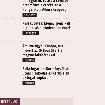
A magyar biztosítási szektor
eredményeit értékelte a
Hungarikum Alkusz Csoport
Alkuszok
K&H kutatás: Mennyi pénz kell
a gondtalan mindennapokhoz?
Pénzügyek
Ámulva figyeli Európa, mit
művelt az Otthon Start a
magyar lakásárakkal
Ingatlan
Balla Ingatlan: Kormányváltás
utáni bizakodás és kérdőjelek
az ingatlanpiacon
Ingatlan
INTERJÚK