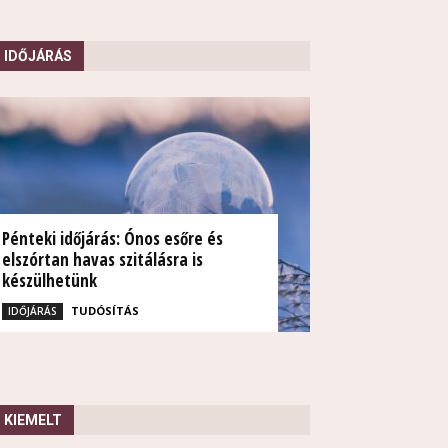
IDŐJÁRÁS
Pénteki időjárás: Ónos esőre és
elszórtan havas szitálásra is
készülhetünk
TUDÓSÍTÁS
IDŐJÁRÁS
KIEMELT