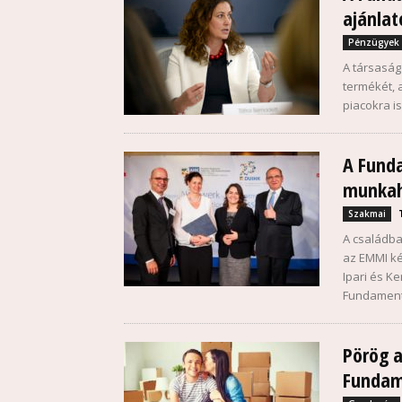
ajánlat
Pénzügyek
A társaság
termékét, 
piacokra is
A Funda
munkah
Szakmai
A családba
az EMMI ké
Ipari és K
Fundamenta
Pörög a
Funda