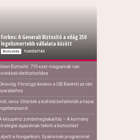
Forbes: A Generali Biztosító a világ 250
legelismertebb vállalata között
TUDÓSÍTÁS
Biztosítók
Union Biztosító: 710 ezer magyarnak van
kockázati életbiztosítása
Okosság: Pénzügyi kisokos a CIB Banktól az idei
nyaraláshoz
Volt, nincs: Eltűntek a külföldi befektetők a hazai
ingatlanpiacról
A készpénz zombimegtakarítás – A kormány
stratégiai ágazatnak tekinti a biztosítást
Lépett a Hungarikum: Gyakornoki programmal