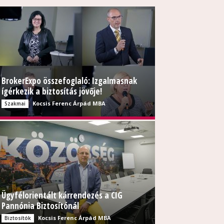
BrokerExpo összefoglaló: Izgalmasnak
ígérkezik a biztosítás jövője!
Kocsis Ferenc Árpád MBA
Szakmai
Ügyfélorientált kárrendezés a CIG
Pannónia Biztosítónál
Kocsis Ferenc Árpád MBA
Biztosítók