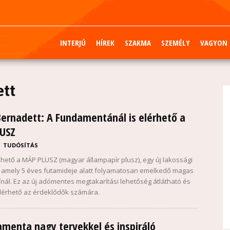
INTERJÚ
HÍREK
SZAKMA
SZEMÉLY
VAGYON
ett
Bernadett: A Fundamentánál is elérhető a
USZ
TUDÓSÍTÁS
hető a MÁP PLUSZ (magyar állampapír plusz), egy új lakossági
 amely 5 éves futamideje alatt folyamatosan emelkedő magas
nál. Ez az új adómentes megtakarítási lehetőség átlátható és
lérhető az érdeklődők számára.
menta nagy tervekkel és inspiráló