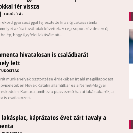
okkal tér vissza
TUDÓSÍTÁS
 rekord gyorsasággal fejlesztette ki az új Lakásszámla
amelyet azóta továbbiak követtek. A cégcsoport rövidesen új
 belép, hogy ügyfelei lakásálmait...
menta hivatalosan is családbarát
ely lett
TUDÓSÍTÁS
rát munkahelyek ösztönzése érdekében írt alá megállapodást
pviseletében Novák Katalin államtitkár és a Német-Magyar
ereskedelmi Kamara, amihez a piacvezető hazai lakástakarék, a
 is csatlakozott.
 lakáspiac, káprázatos évet zárt tavaly a
menta