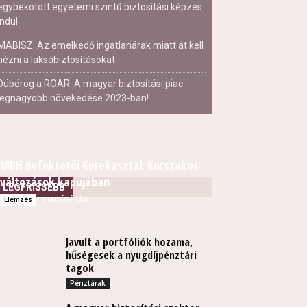
egybekötött egyetemi szintű biztosítási képzés
indul
MABISZ: Az emelkedő ingatlanárak miatt át kell
nézni a laksábiztosításokat
Dübörög a ROAR: A magyar biztosítási piac
legnagyobb növekedése 2023-ban!
MBH Befektetői Kerekasztal: Korszakos
változások kapujában
LEGFRISSEBB
TUDÓSÍTÁS
Elemzés
Javult a portfóliók hozama,
hűségesek a nyugdíjpénztári
tagok
Pénztárak