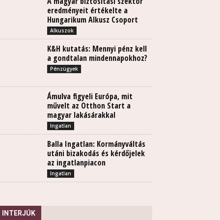
A magyar biztosítási szektor
eredményeit értékelte a
Hungarikum Alkusz Csoport
Alkuszok
K&H kutatás: Mennyi pénz kell
a gondtalan mindennapokhoz?
Pénzügyek
Ámulva figyeli Európa, mit
művelt az Otthon Start a
magyar lakásárakkal
Ingatlan
Balla Ingatlan: Kormányváltás
utáni bizakodás és kérdőjelek
az ingatlanpiacon
Ingatlan
INTERJÚK