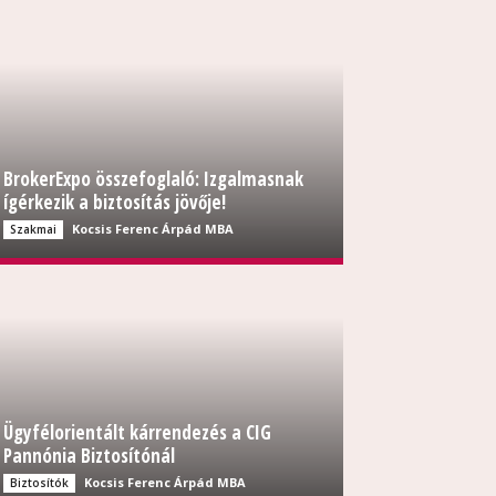
BrokerExpo összefoglaló: Izgalmasnak
ígérkezik a biztosítás jövője!
Kocsis Ferenc Árpád MBA
Szakmai
Ügyfélorientált kárrendezés a CIG
Pannónia Biztosítónál
Kocsis Ferenc Árpád MBA
Biztosítók