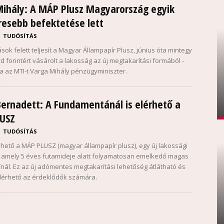
Mihály: A MÁP Plusz Magyarország egyik
resebb befektetése lett
TUDÓSÍTÁS
ok felett teljesít a Magyar Állampapír Plusz, június óta mintegy
rd forintért vásárolt a lakosság az új megtakarítási formából -
ta az MTI-t Varga Mihály pénzügyminiszter.
Bernadett: A Fundamentánál is elérhető a
USZ
TUDÓSÍTÁS
hető a MÁP PLUSZ (magyar állampapír plusz), egy új lakossági
 amely 5 éves futamideje alatt folyamatosan emelkedő magas
nál. Ez az új adómentes megtakarítási lehetőség átlátható és
lérhető az érdeklődők számára.