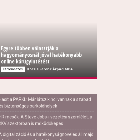
Egyre többen választják a
hagyományosnál jóval hatékonyabb
online kárügyintézést
Kocsis Ferenc Árpád MBA
Kárrendezés
Hasít a PARKL: Már látszik hol vannak a szabad
és biztonságos parkolóhelyek
HR mesék: A Steve Jobs-i vezetési szemlélet, a
KKV szektorban is működőképes
A digitalizáció és a hatékonyságnövelés áll majd