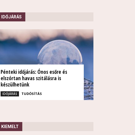
IDŐJÁRÁS
Pénteki időjárás: Ónos esőre és
elszórtan havas szitálásra is
készülhetünk
TUDÓSÍTÁS
IDŐJÁRÁS
KIEMELT