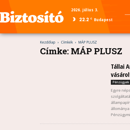
2026. július 3.
22.2
Budapest
C
Kezdőlap
Címkék
MÁP PLUSZ
Címke: MÁP PLUSZ
Tállai 
vásárol
Pénzügyek
Egyre néps
szolgáltat
állampapírt
állománya 
Pénzügymin