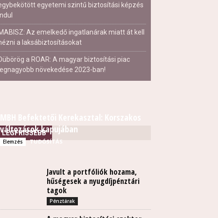
egybekötött egyetemi szintű biztosítási képzés
indul
MABISZ: Az emelkedő ingatlanárak miatt át kell
nézni a laksábiztosításokat
Dübörög a ROAR: A magyar biztosítási piac
legnagyobb növekedése 2023-ban!
MBH Befektetői Kerekasztal: Korszakos
változások kapujában
LEGFRISSEBB
TUDÓSÍTÁS
Elemzés
Javult a portfóliók hozama,
hűségesek a nyugdíjpénztári
tagok
Pénztárak