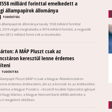
1558 milliárd forinttal emelkedett a
gi állampapírok állománya
TUDÓSÍTÁS
 állampapírok állománya tavaly 1558 milliárd forinttal
, 2019 végén meghaladta a 9074 milliárd forintot, a negyedik
n 281,5 milliárd forint volt a növekedés
rton: A MÁP Pluszt csak az
ncstáron keresztül lenne érdemes
íteni
TUDÓSÍTÁS
llampapír Pluszt (MÁP+) csak a Magyar Államkincstáron
lenne érdemes értékesíteni, ám ez a kincstár és az értékesítési
deértve a Magyar Postát is - részéről további fejlesztést igényel
tt Nagy Márton, a Magyar Nemzeti Bank (MNB) alelnöke a
hu-n megjelent cikkében.