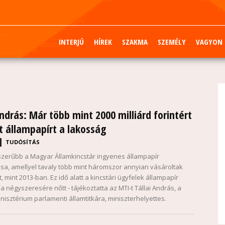
INTERJÚ
HÍREK
SZAKMA
SZEMÉLY
VAGYON
András: Már több mint 2000 milliárd forintért
t állampapírt a lakosság
TUDÓSÍTÁS
zerűbb a Magyar Államkincstár ingyenes állampapír
ása, amellyel tavaly több mint háromszor annyian vásároltak
, mint 2013-ban. Ez idő alatt a kincstári ügyfelek állampapír
a négyszeresére nőtt - tájékoztatta az MTI-t Tállai András, a
isztérium parlamenti államtitkára, miniszterhelyettes.