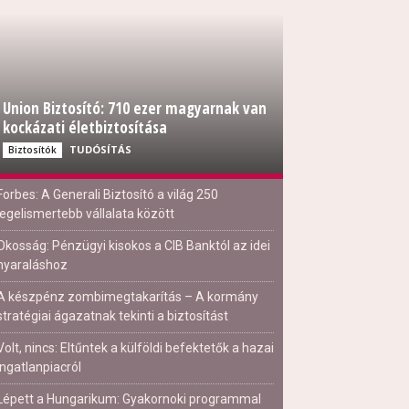
Union Biztosító: 710 ezer magyarnak van
kockázati életbiztosítása
TUDÓSÍTÁS
Biztosítók
Forbes: A Generali Biztosító a világ 250
legelismertebb vállalata között
Okosság: Pénzügyi kisokos a CIB Banktól az idei
nyaraláshoz
A készpénz zombimegtakarítás – A kormány
stratégiai ágazatnak tekinti a biztosítást
Volt, nincs: Eltűntek a külföldi befektetők a hazai
ingatlanpiacról
Lépett a Hungarikum: Gyakornoki programmal