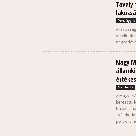
Tavaly 
lakossá
Pénzügyek
A lakossági
emelkedett
negyedévbe
Nagy Má
államki
értékes
Gazdaság
A Magyar Á
keresztül 
hálózat - i
- vélekede
portfolio.