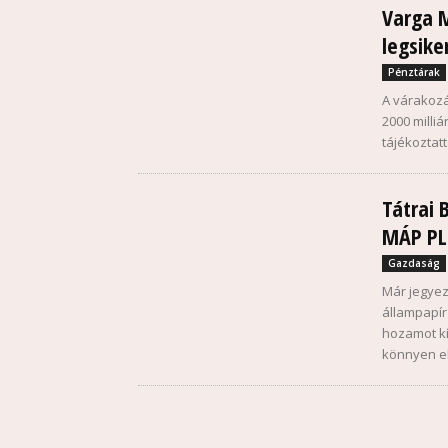
Varga 
legsike
Pénztárak
A várakozás
2000 milliá
tájékoztat
Tátrai 
MÁP PL
Gazdaság
Már jegyez
állampapír
hozamot kí
könnyen e