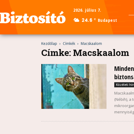
2026. július 7.
24.6
Budapest
C
Kezdőlap
Címkék
Macskaalom
Címke: Macskaalom
Mindenk
bizton
Közéleti hír
Macskaalmo
(Nébih), a
mikroorgan
mennyiségű