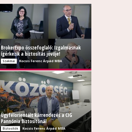
BrokerExpo összefoglaló: Izgalmasnak
ígérkezik a biztosítás jövője!
Kocsis Ferenc Árpád MBA
Szakmai
Ügyfélorientált kárrendezés a CIG
Pannónia Biztosítónál
Kocsis Ferenc Árpád MBA
Biztosítók