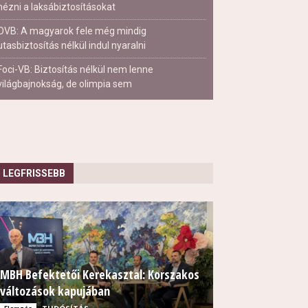
nézni a laksábiztosításokat
OVB: A magyarok fele még mindig
utasbiztosítás nélkül indul nyaralni
Foci-VB: Biztosítás nélkül nem lenne
világbajnokság, de olimpia sem
LEGFRISSEBB
MBH Befektetői Kerekasztal: Korszakos
változások kapujában