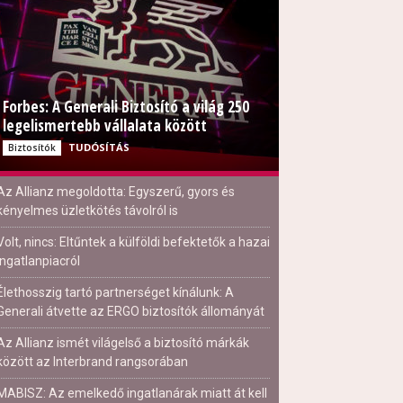
Forbes: A Generali Biztosító a világ 250
legelismertebb vállalata között
TUDÓSÍTÁS
Biztosítók
Az Allianz megoldotta: Egyszerű, gyors és
kényelmes üzletkötés távolról is
Volt, nincs: Eltűntek a külföldi befektetők a hazai
ingatlanpiacról
Élethosszig tartó partnerséget kínálunk: A
Generali átvette az ERGO biztosítók állományát
Az Allianz ismét világelső a biztosító márkák
között az Interbrand rangsorában
MABISZ: Az emelkedő ingatlanárak miatt át kell