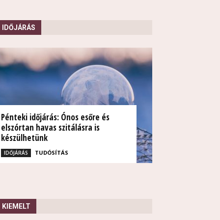
IDŐJÁRÁS
Pénteki időjárás: Ónos esőre és
elszórtan havas szitálásra is
készülhetünk
TUDÓSÍTÁS
IDŐJÁRÁS
KIEMELT