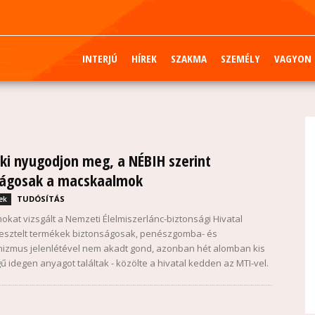
INTERJÚ
HÍREK
SZAKMA
SZEMÉLY
VAGYON
i nyugodjon meg, a NÉBIH szerint
ságosak a macskaalmok
TUDÓSÍTÁS
ek
kat vizsgált a Nemzeti Élelmiszerlánc-biztonsági Hivatal
 tesztelt termékek biztonságosak, penészgomba- és
izmus jelenlétével nem akadt gond, azonban hét alomban kis
 idegen anyagot találtak - közölte a hivatal kedden az MTI-vel.