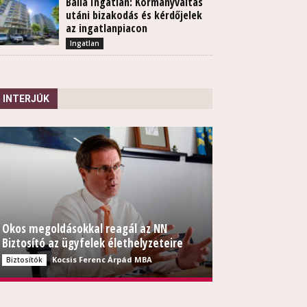
Balla Ingatlan: Kormányváltás
utáni bizakodás és kérdőjelek
az ingatlanpiacon
Ingatlan
INTERJÚK
Okos megoldásokkal reagál az NN
Biztosító az ügyfelek élethelyzeteire
Kocsis Ferenc Árpád MBA
Biztosítók