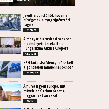
TUDÓSÍTÁS
Elemzés
Javult a portfóliók hozama,
hűségesek a nyugdíjpénztári
tagok
Pénztárak
A magyar biztosítási szektor
eredményeit értékelte a
Hungarikum Alkusz Csoport
Alkuszok
K&H kutatás: Mennyi pénz kell
a gondtalan mindennapokhoz?
Pénzügyek
Ámulva figyeli Európa, mit
művelt az Otthon Start a
magyar lakásárakkal
Ingatlan