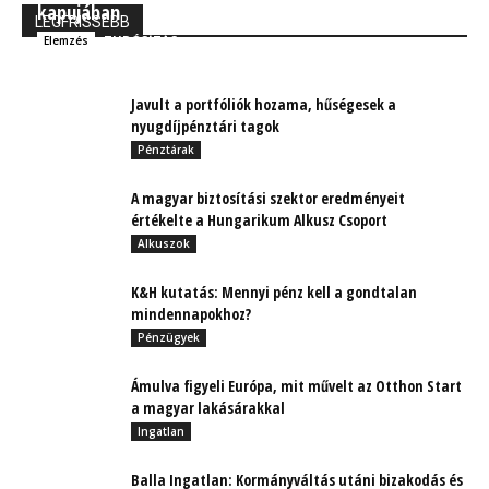
kapujában
LEGFRISSEBB
TUDÓSÍTÁS
Elemzés
Javult a portfóliók hozama, hűségesek a
nyugdíjpénztári tagok
Pénztárak
A magyar biztosítási szektor eredményeit
értékelte a Hungarikum Alkusz Csoport
Alkuszok
K&H kutatás: Mennyi pénz kell a gondtalan
mindennapokhoz?
Pénzügyek
Ámulva figyeli Európa, mit művelt az Otthon Start
a magyar lakásárakkal
Ingatlan
Balla Ingatlan: Kormányváltás utáni bizakodás és