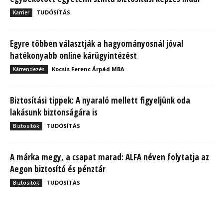
TUDÓSÍTÁS
Karrier
Egyre többen választják a hagyományosnál jóval
hatékonyabb online kárügyintézést
Kocsis Ferenc Árpád MBA
Kárrendezés
Biztosítási tippek: A nyaraló mellett figyeljünk oda
lakásunk biztonságára is
TUDÓSÍTÁS
Biztosítók
A márka megy, a csapat marad: ALFA néven folytatja az
Aegon biztosító és pénztár
TUDÓSÍTÁS
Biztosítók
MBH Befektetői Kerekasztal: Korszakos változások