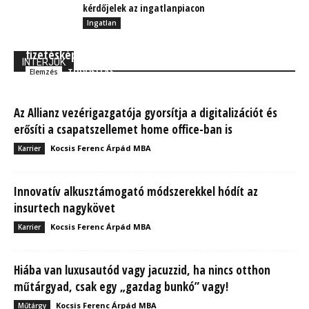
kérdőjelek az ingatlanpiacon
Ingatlan
Euler Hermes: Hogyan alakulnak a vállalati
fizetésképtelenségek a járvány miatt?
INTERJÚK
TUDÓSÍTÁS
Elemzés
Az Allianz vezérigazgatója gyorsítja a digitalizációt és
erősíti a csapatszellemet home office-ban is
Kocsis Ferenc Árpád MBA
Karrier
Innovatív alkusztámogató módszerekkel hódít az
insurtech nagykövet
Kocsis Ferenc Árpád MBA
Karrier
Hiába van luxusautód vagy jacuzzid, ha nincs otthon
műtárgyad, csak egy „gazdag bunkó” vagy!
Kocsis Ferenc Árpád MBA
Műtárgy