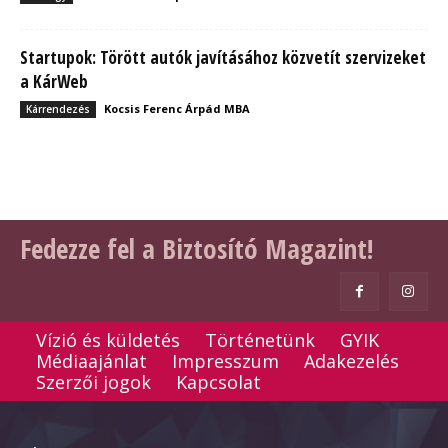
Startupok: Törött autók javításához közvetít szervizeket
a KárWeb
Kocsis Ferenc Árpád MBA
Kárrendezés
Fedezze fel a Biztosító Magazint!
Vízió és küldetés
Történetünk
GYIK
Médiaajánlat
Impresszum
Adakezelés
Szerzői jogok
Kapcsolat