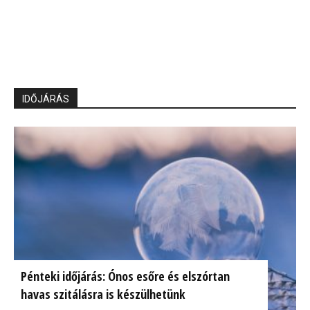
IDŐJÁRÁS
Pénteki időjárás: Ónos esőre és elszórtan
havas szitálásra is készülhetünk