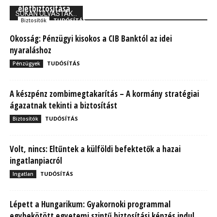
életbiztosítása
SOKAN OLVASTÁK...
TUDÓSÍTÁS
Biztosítók
Okosság: Pénzügyi kisokos a CIB Banktól az idei
nyaraláshoz
TUDÓSÍTÁS
Pénzügyek
A készpénz zombimegtakarítás – A kormány stratégiai
ágazatnak tekinti a biztosítást
TUDÓSÍTÁS
Biztosítók
Volt, nincs: Eltűntek a külföldi befektetők a hazai
ingatlanpiacról
TUDÓSÍTÁS
Ingatlan
Lépett a Hungarikum: Gyakornoki programmal
egybekötött egyetemi szintű biztosítási képzés indul