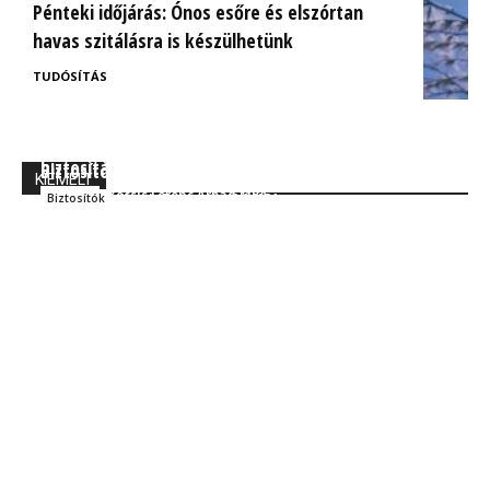
Pénteki időjárás: Ónos esőre és elszórtan
havas szitálásra is készülhetünk
TUDÓSÍTÁS
BrokerExpo összefoglaló: Izgalmasnak ígérkezik a
Ügyfélorientált kárrendezés a CIG Pannónia
biztosítás jövője!
Biztosítónál
KIEMELT
Kocsis Ferenc Árpád MBA
Szakmai
Kocsis Ferenc Árpád MBA
Biztosítók