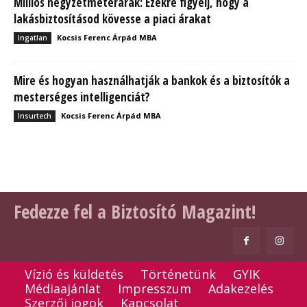
Milliós négyzetméterárak: Ezekre figyelj, hogy a
lakásbiztosításod kövesse a piaci árakat
Kocsis Ferenc Árpád MBA
Ingatlan
Mire és hogyan használhatják a bankok és a biztosítók a
mesterséges intelligenciát?
Kocsis Ferenc Árpád MBA
Insurtech
Fedezze fel a Biztosító Magazint!
Vízió és küldetés
Történetünk
GYIK
Médiaajánlat
Impresszum
Adakezelés
Szerzői jogok
Kapcsolat