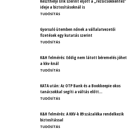
Keszthelyi Erik szerint eljött a „rezsicsökkentés”
ideje a biztosításoknál is
TUDÓSÍTÁS
Gyorsuló ütemben nőnek a vállalatvezetői
fizetések egy kutatás szerint
TUDÓSÍTÁS
K&H felmérés: Eddig nem látott béremelés jöhet
a kkv-knál
TUDÓSÍTÁS
KATA után: Az OTP Bank és a Bookkeepie okos
tanácsokkal segíti a váltás előtt...
TUDÓSÍTÁS
K&H felmérés: A KKV-k 89 százaléka rendelkezik
biztosítással
TUDÓSÍTÁS