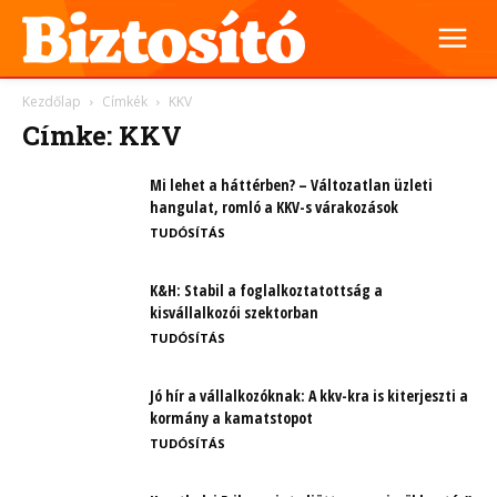
Kezdőlap
Címkék
KKV
Címke: KKV
Mi lehet a háttérben? – Változatlan üzleti
hangulat, romló a KKV-s várakozások
TUDÓSÍTÁS
K&H: Stabil a foglalkoztatottság a
kisvállalkozói szektorban
TUDÓSÍTÁS
Jó hír a vállalkozóknak: A kkv-kra is kiterjeszti a
kormány a kamatstopot
TUDÓSÍTÁS