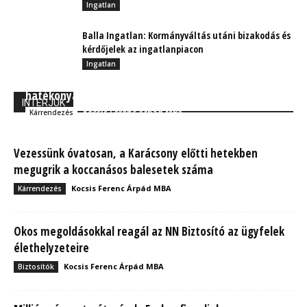
Ingatlan
Balla Ingatlan: Kormányváltás utáni bizakodás és
kérdőjelek az ingatlanpiacon
Ingatlan
Egyre többen választják a hagyományosnál jóval
hatékonyabb online kárügyintézést
INTERJÚK
Kocsis Ferenc Árpád MBA
Kárrendezés
Vezessünk óvatosan, a Karácsony előtti hetekben
megugrik a koccanásos balesetek száma
Kocsis Ferenc Árpád MBA
Kárrendezés
Okos megoldásokkal reagál az NN Biztosító az ügyfelek
élethelyzeteire
Kocsis Ferenc Árpád MBA
Biztosítók