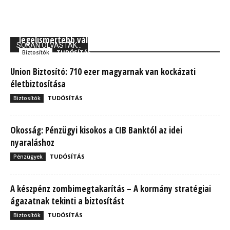
Forbes: A Generali Biztosító a világ 250
legelismertebb vállalata között
SOKAN OLVASTÁK...
TUDÓSÍTÁS
Biztosítók
Union Biztosító: 710 ezer magyarnak van kockázati
életbiztosítása
TUDÓSÍTÁS
Biztosítók
Okosság: Pénzügyi kisokos a CIB Banktól az idei
nyaraláshoz
TUDÓSÍTÁS
Pénzügyek
A készpénz zombimegtakarítás – A kormány stratégiai
ágazatnak tekinti a biztosítást
TUDÓSÍTÁS
Biztosítók