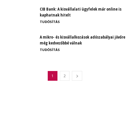
CIB Bank: A kisvállalati ügyfelek már online is
kaphatnak hitelt
TUDÓSÍTÁS
A mikro- és kisvállalkozások adószabályai jövőre
még kedvezőbbé válnak
TUDÓSÍTÁS
1
2