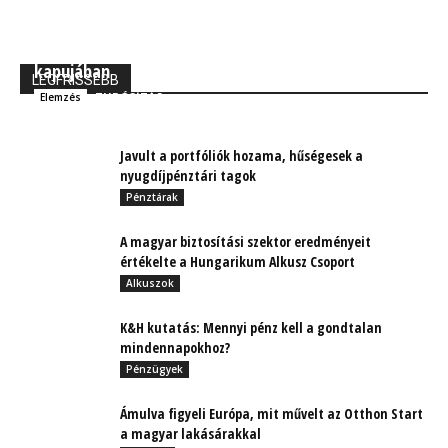
MBH Befektetői Kerekasztal: Korszakos változások
kapujában
LEGFRISSEBB
TUDÓSÍTÁS
Elemzés
Javult a portfóliók hozama, hűségesek a
nyugdíjpénztári tagok
Pénztárak
A magyar biztosítási szektor eredményeit
értékelte a Hungarikum Alkusz Csoport
Alkuszok
K&H kutatás: Mennyi pénz kell a gondtalan
mindennapokhoz?
Pénzügyek
Ámulva figyeli Európa, mit művelt az Otthon Start
a magyar lakásárakkal