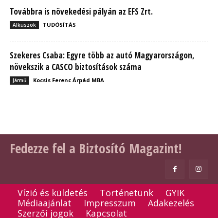
Továbbra is növekedési pályán az EFS Zrt.
TUDÓSÍTÁS
Alkuszok
Szekeres Csaba: Egyre több az autó Magyarországon,
növekszik a CASCO biztosítások száma
Kocsis Ferenc Árpád MBA
Jármű
Fedezze fel a Biztosító Magazint!
Vízió és küldetés
Történetünk
GYIK
Médiaajánlat
Impresszum
Adakezelés
Szerzői jogok
Kapcsolat