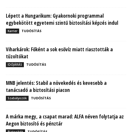
Lépett a Hungarikum: Gyakornoki programmal
egybekötött egyetemi szintű biztosítási képzés indul
TUDÓSÍTÁS
Karrier
Viharkárok: Főként a sok esővíz miatt riasztották a
tűzoltókat
TUDÓSÍTÁS
IDŐJÁRÁS
MNB jelentés: Stabil a növekedés és kevesebb a
tanácsadó a biztosítási piacon
TUDÓSÍTÁS
Szabályozók
A márka megy, a csapat marad: ALFA néven folytatja az
Aegon biztosító és pénztár
TUDÓSÍTÁS
Biztosítók