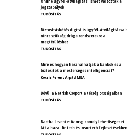
Online ügyfél-átvilágítás: ismét változtak a
jogszabályok
TUDÓSÍTÁS
Biztosításkötés digitális ügyfél-átvilágítással:
nincs szükség drága rendszerekre a
megtérüléshez
TUDÓSÍTÁS
Mire és hogyan használhatják a bankok és a
biztosítók a mesterséges intelligenciát?
Kocsis Ferenc Árpád MBA
Bővül a Netrisk Csoport a térség országaiban
TUDÓSÍTÁS
Bartha Levente: Az msg komoly lehetőségeket
lát a hazai fintech és insurtech fejlesztésekben
TUDÓSÍTÁS