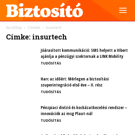
Kezdőlap
Címkék
Insurtech
Címke: insurtech
Jóárasított kommunikáció: SMS helyett a Vibert
ajánlja a pénzügyi szektornak a LINK Mobility
TUDÓSÍTÁS
Harc az időért: Mérlegen a biztosítási
szuperintegráció első éve – II. rész
TUDÓSÍTÁS
Pénzpiaci divízió és kockázatkezelési rendszer –
innovációk az msg Plaut-nál
TUDÓSÍTÁS