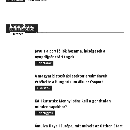
MBH Befektetői Kerekasztal: Korszakos változások
kapujában
LEGFRISSEBB
TUDÓSÍTÁS
Elemzés
Javult a portfóliók hozama, hűségesek a
nyugdíjpénztári tagok
Pénztárak
A magyar biztosítási szektor eredményeit
értékelte a Hungarikum Alkusz Csoport
Alkuszok
K&H kutatás: Mennyi pénz kell a gondtalan
mindennapokhoz?
Pénzügyek
Ámulva figyeli Európa, mit művelt az Otthon Start