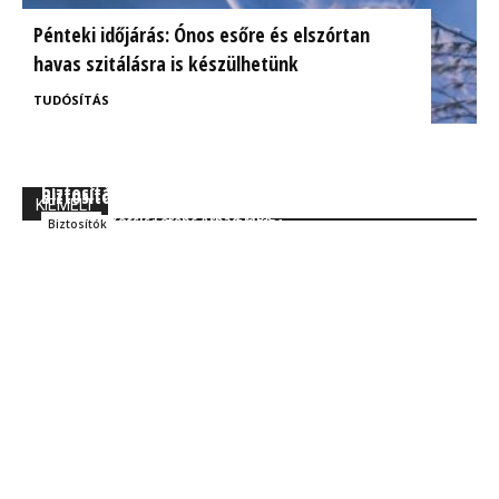
Pénteki időjárás: Ónos esőre és elszórtan
havas szitálásra is készülhetünk
TUDÓSÍTÁS
BrokerExpo összefoglaló: Izgalmasnak ígérkezik a
Ügyfélorientált kárrendezés a CIG Pannónia
biztosítás jövője!
Biztosítónál
KIEMELT
Kocsis Ferenc Árpád MBA
Szakmai
Kocsis Ferenc Árpád MBA
Biztosítók