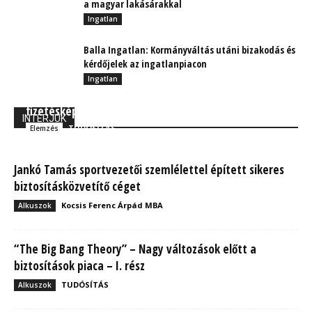
a magyar lakásárakkal
Ingatlan
Balla Ingatlan: Kormányváltás utáni bizakodás és
kérdőjelek az ingatlanpiacon
Ingatlan
Euler Hermes: Hogyan alakulnak a vállalati
fizetésképtelenségek a járvány miatt?
INTERJÚK
TUDÓSÍTÁS
Elemzés
Jankó Tamás sportvezetői szemlélettel épített sikeres
biztosításközvetítő céget
Kocsis Ferenc Árpád MBA
Alkuszok
“The Big Bang Theory” – Nagy változások előtt a
biztosítások piaca – I. rész
TUDÓSÍTÁS
Alkuszok