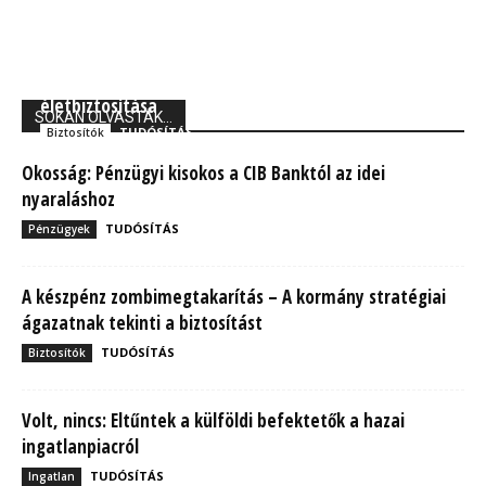
Union Biztosító: 710 ezer magyarnak van kockázati
életbiztosítása
SOKAN OLVASTÁK...
TUDÓSÍTÁS
Biztosítók
Okosság: Pénzügyi kisokos a CIB Banktól az idei
nyaraláshoz
TUDÓSÍTÁS
Pénzügyek
A készpénz zombimegtakarítás – A kormány stratégiai
ágazatnak tekinti a biztosítást
TUDÓSÍTÁS
Biztosítók
Volt, nincs: Eltűntek a külföldi befektetők a hazai
ingatlanpiacról
TUDÓSÍTÁS
Ingatlan