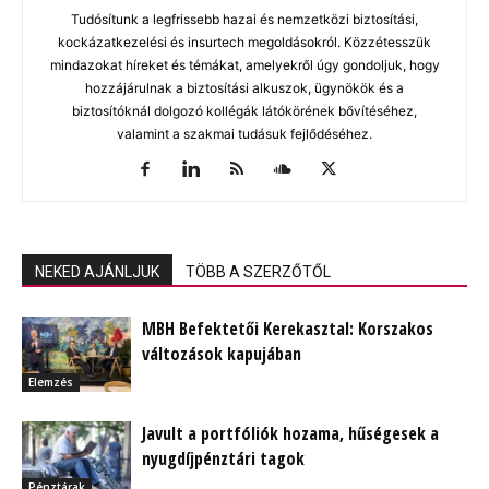
Tudósítunk a legfrissebb hazai és nemzetközi biztosítási,
kockázatkezelési és insurtech megoldásokról. Közzétesszük
mindazokat híreket és témákat, amelyekről úgy gondoljuk, hogy
hozzájárulnak a biztosítási alkuszok, ügynökök és a
biztosítóknál dolgozó kollégák látókörének bővítéséhez,
valamint a szakmai tudásuk fejlődéséhez.
NEKED AJÁNLJUK
TÖBB A SZERZŐTŐL
MBH Befektetői Kerekasztal: Korszakos
változások kapujában
Elemzés
Javult a portfóliók hozama, hűségesek a
nyugdíjpénztári tagok
Pénztárak