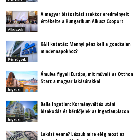
A magyar biztosítási szektor eredményeit
értékelte a Hungarikum Alkusz Csoport
Alkuszok
K&H kutatás: Mennyi pénz kell a gondtalan
mindennapokhoz?
Pénzügyek
Ámulva figyeli Európa, mit művelt az Otthon
Start a magyar lakásárakkal
Ingatlan
Balla Ingatlan: Kormányváltás utáni
bizakodás és kérdőjelek az ingatlanpiacon
Ingatlan
Lakást venne? Lássuk mire elég most az