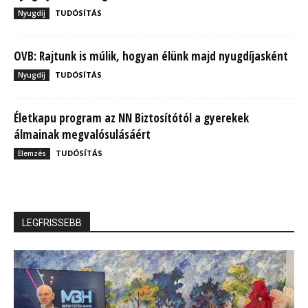
TUDÓSÍTÁS
Nyugdíj
OVB: Rajtunk is múlik, hogyan élünk majd nyugdíjasként
TUDÓSÍTÁS
Nyugdíj
Életkapu program az NN Biztosítótól a gyerekek
álmainak megvalósulásáért
TUDÓSÍTÁS
Elemzés
LEGFRISSEBB