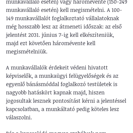
munkavállaló esetén) vagy háromévente (150-249
munkavállaló esetén) kell megismételni. A 100-
149 munkavállalót foglalkoztató vállalatoknak
még hosszabb lesz az átmeneti időszak: az első
jelentést 2031. június 7-ig kell elkészíteniük,
majd ezt követően háromévente kell
megismételniük.
A munkavállalók érdekeit védeni hivatott
képviselők, a munkaügyi felügyelőségek és az
egyenlő bánásmóddal foglalkozó testületek is
nagyobb hatáskört kapnak majd, hiszen
jogosultak lesznek pontosítást kérni a jelentéssel
kapcsolatban, a munkáltató pedig köteles lesz
válaszolni.