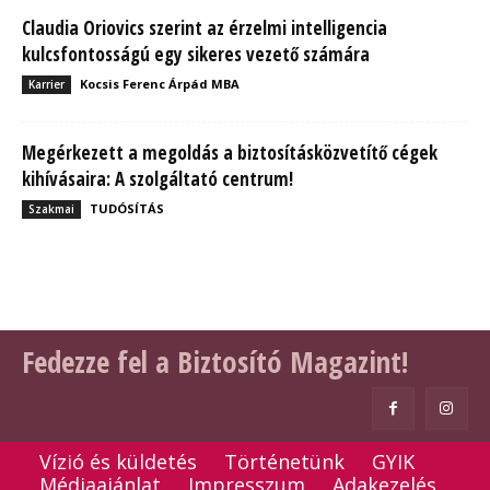
Claudia Oriovics szerint az érzelmi intelligencia
kulcsfontosságú egy sikeres vezető számára
Kocsis Ferenc Árpád MBA
Karrier
Megérkezett a megoldás a biztosításközvetítő cégek
kihívásaira: A szolgáltató centrum!
TUDÓSÍTÁS
Szakmai
Fedezze fel a Biztosító Magazint!
Vízió és küldetés
Történetünk
GYIK
Médiaajánlat
Impresszum
Adakezelés