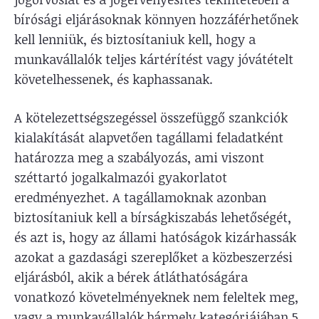
bírósági eljárásoknak könnyen hozzáférhetőnek
kell lenniük, és biztosítaniuk kell, hogy a
munkavállalók teljes kártérítést vagy jóvátételt
követelhessenek, és kaphassanak.
A kötelezettségszegéssel összefüggő szankciók
kialakítását alapvetően tagállami feladatként
határozza meg a szabályozás, ami viszont
széttartó jogalkalmazói gyakorlatot
eredményezhet. A tagállamoknak azonban
biztosítaniuk kell a bírságkiszabás lehetőségét,
és azt is, hogy az állami hatóságok kizárhassák
azokat a gazdasági szereplőket a közbeszerzési
eljárásból, akik a bérek átláthatóságára
vonatkozó követelményeknek nem feleltek meg,
vagy a munkavállalók bármely kategóriájában 5