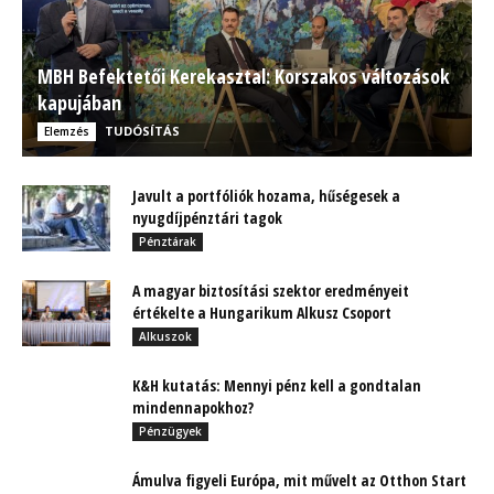
MBH Befektetői Kerekasztal: Korszakos változások
kapujában
TUDÓSÍTÁS
Elemzés
Javult a portfóliók hozama, hűségesek a
nyugdíjpénztári tagok
Pénztárak
A magyar biztosítási szektor eredményeit
értékelte a Hungarikum Alkusz Csoport
Alkuszok
K&H kutatás: Mennyi pénz kell a gondtalan
mindennapokhoz?
Pénzügyek
Ámulva figyeli Európa, mit művelt az Otthon Start