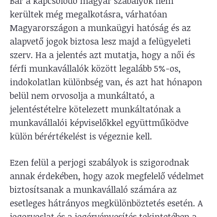
Bár a kapcsolódó magyar szabályok nem
kerültek még megalkotásra, várhatóan
Magyarországon a munkaügyi hatóság és az
alapvető jogok biztosa lesz majd a felügyeleti
szerv. Ha a jelentés azt mutatja, hogy a női és
férfi munkavállalók között legalább 5%-os,
indokolatlan különbség van, és azt hat hónapon
belül nem orvosolja a munkáltató, a
jelentéstételre kötelezett munkáltatónak a
munkavállalói képviselőkkel együttműködve
külön bérértékelést is végeznie kell.
Ezen felül a perjogi szabályok is szigorodnak
annak érdekében, hogy azok megfelelő védelmet
biztosítsanak a munkavállaló számára az
esetleges hátrányos megkülönböztetés esetén. A
jogorvoslat és a jogérvényesítés tekintetében a