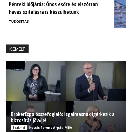
Pénteki időjárás: Ónos esőre és elszórtan
havas szitálásra is készülhetünk
TUDÓSÍTÁS
KIEMELT
BrokerExpo összefoglaló: Izgalmasnak ígérkezik a
biztosítás jövője!
Kocsis Ferenc Árpád MBA
Szakmai