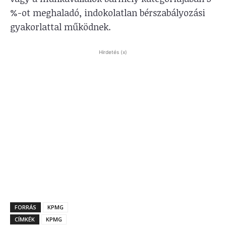
%-ot meghaladó, indokolatlan bérszabályozási
gyakorlattal működnek.
Hirdetés (x)
FORRÁS
KPMG
CÍMKÉK
KPMG