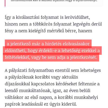
tartalmazniuk kell a kezdeti díjazást vagy a díjtartományt.
Így a kiválasztási folyamat is lerövidülhet,
hiszen nem a többkörös folyamat legvégén derül
fény a nem kielégítő mértékű bérre, hanem
a jelentkező már a hirdetés elolvasásakor
eldöntheti, hogy érdekli-e a lehetőség ezekkel a
feltételekkel, vagy be sem adja a jelentkezését.
A pályázati folyamatban ezentúl sem lehetséges
a pályázóknak korábbi vagy aktuális
díjazásukkal kapcsolatos kérdéseket feltennie a
leendő munkáltatónak, igaz, az éven belüli
váltáskor az első napon, a korábbi munkahelyi
papírok leadásánál ez úgyis kiderül.