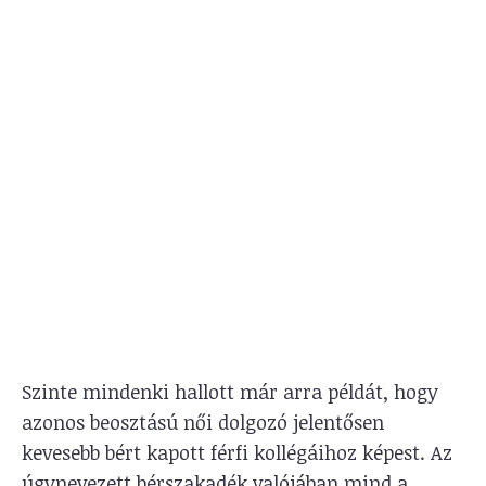
Szinte mindenki hallott már arra példát, hogy
azonos beosztású női dolgozó jelentősen
kevesebb bért kapott férfi kollégáihoz képest. Az
úgynevezett bérszakadék valójában mind a