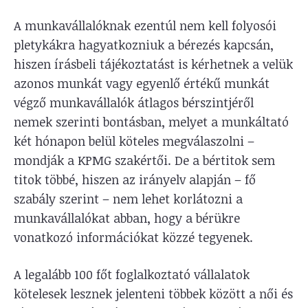
A munkavállalóknak ezentúl nem kell folyosói
pletykákra hagyatkozniuk a bérezés kapcsán,
hiszen írásbeli tájékoztatást is kérhetnek a velük
azonos munkát vagy egyenlő értékű munkát
végző munkavállalók átlagos bérszintjéről
nemek szerinti bontásban, melyet a munkáltató
két hónapon belül köteles megválaszolni –
mondják a KPMG szakértői. De a bértitok sem
titok többé, hiszen az irányelv alapján – fő
szabály szerint – nem lehet korlátozni a
munkavállalókat abban, hogy a bérükre
vonatkozó információkat közzé tegyenek.
A legalább 100 főt foglalkoztató vállalatok
kötelesek lesznek jelenteni többek között a női és