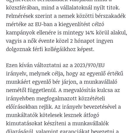
közszférában, mind a vállalatoknál nyílt titok.
Felmérések szerint a nemek közötti bérszakadék
mértéke az EU-ban a kiegyenlítést célzó
kampányok ellenére is mintegy 14% körül alakul,
vagyis a nők évente közel 2 hónapot ingyen
dolgoznak férfi kollégáikhoz képest.
Ezen kíván változtatni az a 2023/970/EU
irányelv, melynek célja, hogy az egyenlő értékű
munkáért egyenlő bér járjon, a munkavállaló
nemétől függetlenül. A megvalósítás kulcsa az
irányelvben megfogalmazott közzétételi
előírásokban rejlik. Az irányelv bevezetésével a
munkáltatók kötelesek lesznek átfogó
kimutatásokat készíteni a munkavállalók
díjazásáról, valamint garanciákat bevezetni a