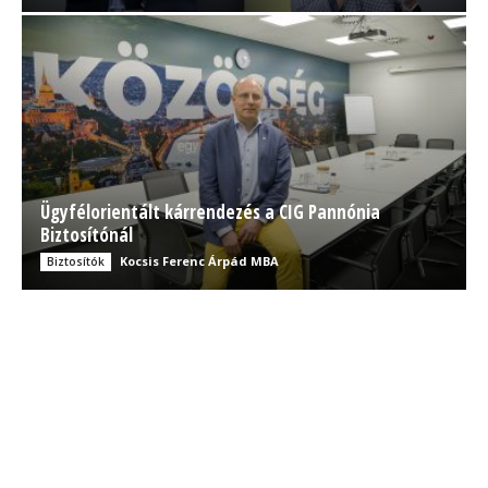
Ügyfélorientált kárrendezés a CIG Pannónia
Biztosítónál
Kocsis Ferenc Árpád MBA
Biztosítók