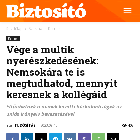
Kezdőlap
Szakma
Karrier
Karrier
Vége a multik
nyerészkedésének:
Nemsokára te is
megtudhatod, mennyit
keresnek a kollégáid
Eltűnhetnek a nemek közötti bérkülönbségek az
uniós irányelv bevezetésével
Írta:
TUDÓSÍTÁS
-
2023.08.10.
408