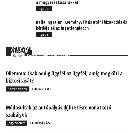
a magyar lakásárakkal
Ingatlan
Balla Ingatlan: Kormányváltás utáni bizakodás és
kérdőjelek az ingatlanpiacon
Ingatlan
A pénzügyi területen húsz év alatt sokat változtak
az ügyféligények
INTERJÚK
Kocsis Ferenc Árpád MBA
Karrier
Dilemma: Csak addig ügyfél az ügyfél, amíg megköti a
biztosítását?
TUDÓSÍTÁS
Kárrendezés
Módosultak az autópályás díjfizetésre vonatkozó
szabályok
TUDÓSÍTÁS
Jogvédelem