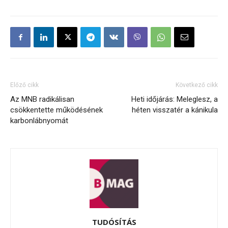
Előző cikk
Következő cikk
Az MNB radikálisan
Heti időjárás: Meleglesz, a
csökkentette működésének
héten visszatér a kánikula
karbonlábnyomát
TUDÓSÍTÁS