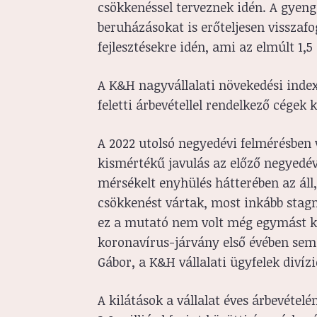
csökkenéssel terveznek idén. A gyen
beruházásokat is erőteljesen visszaf
fejlesztésekre idén, ami az elmúlt 1,5
A K&H nagyvállalati növekedési index
feletti árbevétellel rendelkező cégek
A 2022 utolsó negyedévi felmérésben 
kismértékű javulás az előző negyedév
mérsékelt enyhülés hátterében az áll
csökkenést vártak, most inkább stag
ez a mutató nem volt még egymást kö
koronavírus-járvány első évében se
Gábor, a K&H vállalati ügyfelek divízi
A kilátások a vállalat éves árbevéte