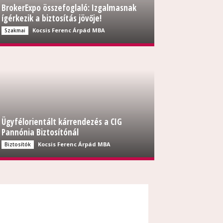
BrokerExpo összefoglaló: Izgalmasnak
ígérkezik a biztosítás jövője!
Kocsis Ferenc Árpád MBA
Szakmai
Ügyfélorientált kárrendezés a CIG
Pannónia Biztosítónál
Kocsis Ferenc Árpád MBA
Biztosítók