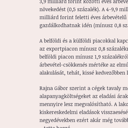
3,9 milliárd forint közötti éves árbe
növekedést (0,5 százalék). A 4-9,9 mil
milliárd forint feletti éves árbevétel
gazdálkodhatnak idén (mínusz 0,8 szá
A belföldi és a külföldi piacokkal kap
az exportpiacon mínusz 0,8 százalékr
belföldi piacon mínusz 1,9 százalékró
árbevétel-csökkenés mértéke az elmúl
alakulását, tehát, kissé kedvezőbben l
Rajna Gábor szerint a cégek tavaly m
alapanyagköltségeket az eladási ára
mennyire lesz megvalósítható. A lako
kiskereskedelmi eladások visszaesés
negyedévekben ezért akár még tovább