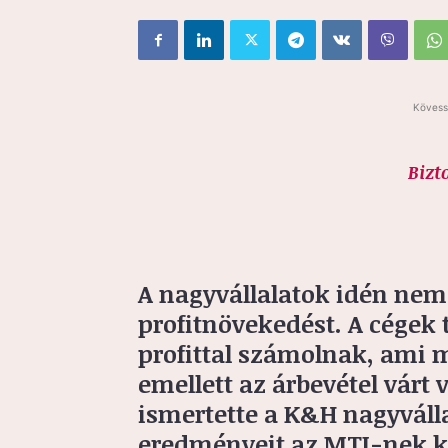
Kövess
Bizt
A nagyvállalatok idén nem
profitnövekedést. A cégek
profittal számolnak, ami m
emellett az árbevétel várt v
ismertette a K&H nagyváll
eredményeit az MTI-nek k