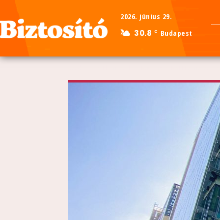
2026. június 29.
30.8
Budapest
C
Kezdőlap
Elemzések
Kutatás
K&H felmérés: Eg