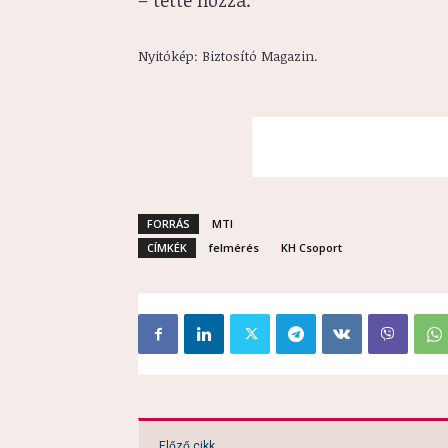
– tette hozzá.
Nyitókép: Biztosító Magazin.
FORRÁS
MTI
CÍMKÉK
felmérés
KH Csoport
Előző cikk