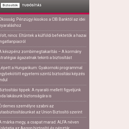
TUDÓSÍTÁS
Biztosítók
Okosság: Pénzügyi kisokos a CIB Banktól az idei
nyaraláshoz
Volt, nincs: Eltűntek a külföldi befektetők a hazai
ingatlanpiacról
A készpénz zombimegtakarítás – A kormány
stratégiai ágazatnak tekinti a biztosítást
Lépett a Hungarikum: Gyakornoki programmal
egybekötött egyetemi szintű biztosítási képzés
indul
Biztosítási tippek: A nyaraló mellett figyeljünk
oda lakásunk biztonságára is
Érdemes személyre szabni az
utasbiztosításunkat az Union Biztosító szerint
A márka megy, a csapat marad: ALFA néven
folytatja az Aegon biztosító és pénztár