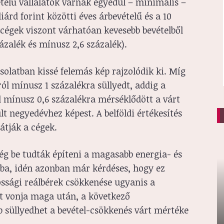
vételű vállalatok várnak egyedül – minimális –
liárd forint közötti éves árbevételű és a 10
ű cégek viszont várhatóan kevesebb bevételből
zalék és mínusz 2,6 százalék).
csolatban kissé felemás kép rajzolódik ki. Míg
ól mínusz 1 százalékra süllyedt, addig a
l mínusz 0,6 százalékra mérséklődött a várt
t negyedévhez képest. A belföldi értékesítés
átják a cégek.
ég be tudták építeni a magasabb energia- és
kba, idén azonban már kérdéses, hogy ez
ssági reálbérek csökkenése ugyanis a
ét vonja maga után, a következő
 süllyedhet a bevétel-csökkenés várt mértéke