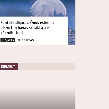
Pénteki időjárás: Ónos esőre és
elszórtan havas szitálásra is
készülhetünk
TUDÓSÍTÁS
IDŐJÁRÁS
KIEMELT