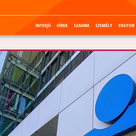
INTERJÚ
HÍREK
SZAKMA
SZEMÉLY
VAGYON
yre kevesebb profittal számolnak a nagyvállalatok