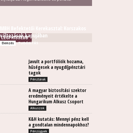
MBH Befektetői Kerekasztal: Korszakos
változások kapujában
LEGFRISSEBB
TUDÓSÍTÁS
Elemzés
Javult a portfóliók hozama,
hűségesek a nyugdíjpénztári
tagok
Pénztárak
A magyar biztosítási szektor
eredményeit értékelte a
Hungarikum Alkusz Csoport
Alkuszok
K&H kutatás: Mennyi pénz kell
a gondtalan mindennapokhoz?
Pénzügyek