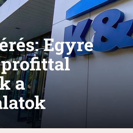
érés: Egyre
profittal
k a
latok