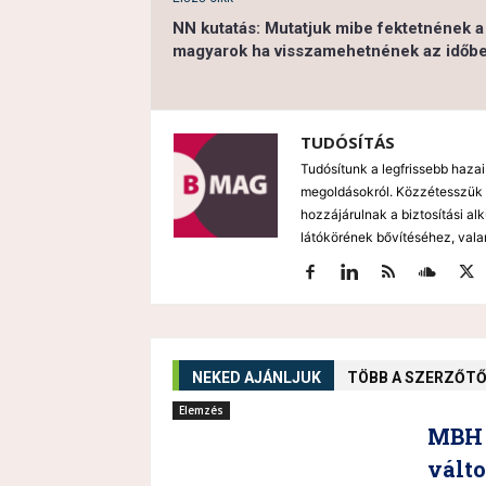
NN kutatás: Mutatjuk mibe fektetnének a
magyarok ha visszamehetnének az időb
TUDÓSÍTÁS
Tudósítunk a legfrissebb hazai
megoldásokról. Közzétesszük 
hozzájárulnak a biztosítási al
látókörének bővítéséhez, vala
NEKED AJÁNLJUK
TÖBB A SZERZŐT
Elemzés
MBH 
vált