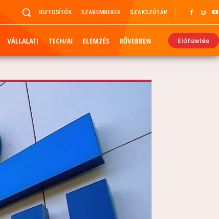
BIZTOSÍTÓK
SZAKEMBEREK
SZAKSZÓTÁR
VÁLLALATI
TECH/AI
ELEMZÉS
BŐVEBBEN
Előfizetés