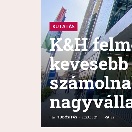
KUTATÁS
K&H felm
kevesebb 
számolna
nagyválla
Írta:
TUDÓSÍTÁS
-
2023.03.21.
82