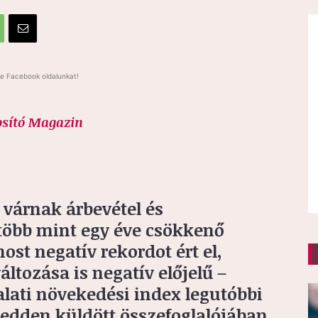
e Facebook oldalunkat!
osító Magazin
 várnak árbevétel és
 több mint egy éve csökkenő
ost negatív rekordot ért el,
áltozása is negatív előjelű –
alati növekedési index legutóbbi
edden küldött összefoglalójában