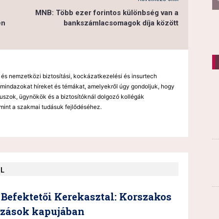
MNB: Több ezer forintos különbség van a
en
bankszámlacsomagok díja között
 és nemzetközi biztosítási, kockázatkezelési és insurtech
mindazokat híreket és témákat, amelyekről úgy gondoljuk, hogy
kuszok, ügynökök és a biztosítóknál dolgozó kollégák
mint a szakmai tudásuk fejlődéséhez.
ŐL
Befektetői Kerekasztal: Korszakos
ozások kapujában