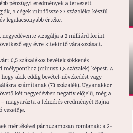
gébb pénzügyi eredmények a tervezett
ogják, a cégek mindössze 37 százaléka készül
 év legalacsonyabb értéke.
 negyedévente vizsgálja a 2 milliárd forint
 következő egy évre kitekintő várakozásait.
várt 0,5 százalékos bevételcsökkenés
i mélyponthoz (mínusz 1,8 százalék) képest. A
, hogy akik eddig bevétel-növekedést vagy
nálásra számítanak (73 százalék). Ugyanakkor
vető két negyedévben negatív előjelű, még a
m – magyarázta a felmérés eredményét Rajna
ó vezetője.
lének mértékével párhuzamosan romlanak: a 2-