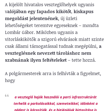
A kijelölt hivatalos veszteglőhelyek ugyanis
v
alójában egy fapados kikötőt, kiskapus
megoldást jelentenének
, új üzleti
lehetőségeket teremtve egyeseknek – mondta
Lombár Gábor. Miközben ugyanis a
vitorláskikötők a szigorú elvárások miatt szinte
csak állami támogatással tudnak megépülni,
a
veszteglésnek nevezett tároláshoz nem
szabnának ilyen feltételeket
– tette hozzá.
A polgármesterek arra is felhívták a figyelmet,
hogy
a veszteglő hajók használói a parti infrastruktúrát
terhelik a parkolásaikkal, szemeteikkel, időnként a
nádast is károsítják, és a higiéniájuk biztosítása is