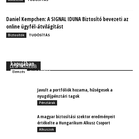
Daniel Kempchen: A SIGNAL IDUNA Biztosító bevezeti az
online ügyfél-átvilágítást
TUDÓSÍTÁS
Biztosítók
MBH Befektetői Kerekasztal: Korszakos változások
kapujában
LEGFRISSEBB
TUDÓSÍTÁS
Elemzés
Javult a portfóliók hozama, hűségesek a
nyugdíjpénztári tagok
Pénztárak
A magyar biztosítási szektor eredményeit
értékelte a Hungarikum Alkusz Csoport
Alkuszok