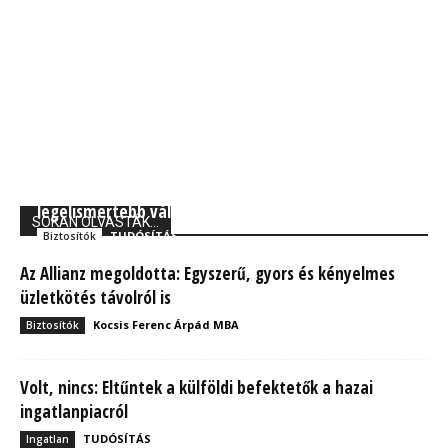
Forbes: A Generali Biztosító a világ 250
legelismertebb vállalata között
SOKAN OLVASTÁK...
TUDÓSÍTÁS
Biztosítók
Az Allianz megoldotta: Egyszerű, gyors és kényelmes
üzletkötés távolról is
Kocsis Ferenc Árpád MBA
Biztosítók
Volt, nincs: Eltűntek a külföldi befektetők a hazai
ingatlanpiacról
TUDÓSÍTÁS
Ingatlan