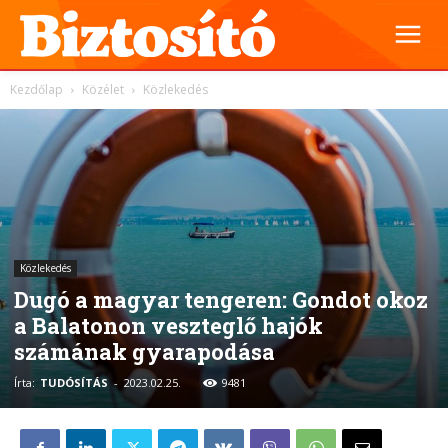
Kezdőlap
Közélet
Közlekedés
Közlekedés
Dugó a magyar tengeren: Gondot okoz
a Balatonon veszteglő hajók
számának gyarapodása
Írta:
TUDÓSÍTÁS
-
2023.02.25.
9481