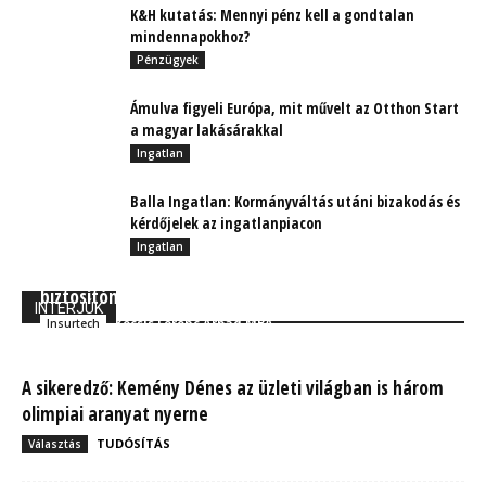
K&H kutatás: Mennyi pénz kell a gondtalan
mindennapokhoz?
Pénzügyek
Ámulva figyeli Európa, mit művelt az Otthon Start
a magyar lakásárakkal
Ingatlan
Balla Ingatlan: Kormányváltás utáni bizakodás és
kérdőjelek az ingatlanpiacon
Ingatlan
INSCOM 2023 jóslat: Végül nem lesz elég csak
biztosítónak lenni
INTERJÚK
Kocsis Ferenc Árpád MBA
Insurtech
A sikeredző: Kemény Dénes az üzleti világban is három
olimpiai aranyat nyerne
TUDÓSÍTÁS
Választás