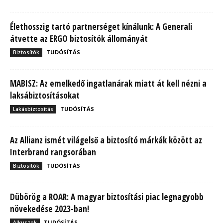
Élethosszig tartó partnerséget kínálunk: A Generali
átvette az ERGO biztosítók állományát
TUDÓSÍTÁS
Biztosítók
MABISZ: Az emelkedő ingatlanárak miatt át kell nézni a
laksábiztosításokat
TUDÓSÍTÁS
Lakásbiztosítás
Az Allianz ismét világelső a biztosító márkák között az
Interbrand rangsorában
TUDÓSÍTÁS
Biztosítók
Dübörög a ROAR: A magyar biztosítási piac legnagyobb
növekedése 2023-ban!
TUDÓSÍTÁS
Alkuszok