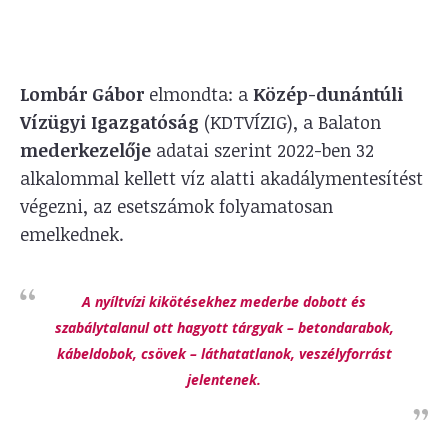
Lombár Gábor
elmondta: a
Közép-dunántúli
Vízügyi Igazgatóság
(KDTVÍZIG), a Balaton
mederkezelője
adatai szerint 2022-ben 32
alkalommal kellett víz alatti akadálymentesítést
végezni, az esetszámok folyamatosan
emelkednek.
A nyíltvízi kikötésekhez mederbe dobott és
szabálytalanul ott hagyott tárgyak – betondarabok,
kábeldobok, csövek – láthatatlanok, veszélyforrást
jelentenek.