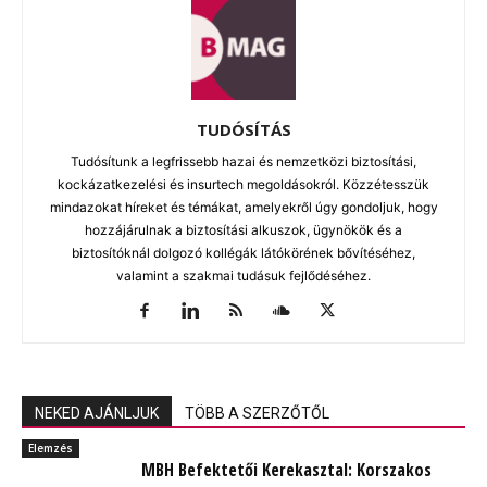
TUDÓSÍTÁS
Tudósítunk a legfrissebb hazai és nemzetközi biztosítási,
kockázatkezelési és insurtech megoldásokról. Közzétesszük
mindazokat híreket és témákat, amelyekről úgy gondoljuk, hogy
hozzájárulnak a biztosítási alkuszok, ügynökök és a
biztosítóknál dolgozó kollégák látókörének bővítéséhez,
valamint a szakmai tudásuk fejlődéséhez.
NEKED AJÁNLJUK
TÖBB A SZERZŐTŐL
Elemzés
MBH Befektetői Kerekasztal: Korszakos