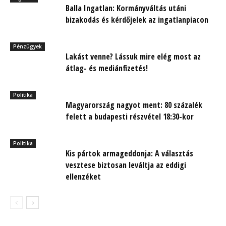
Balla Ingatlan: Kormányváltás utáni
bizakodás és kérdőjelek az ingatlanpiacon
Pénzügyek
Lakást venne? Lássuk mire elég most az
átlag- és mediánfizetés!
Politika
Magyarország nagyot ment: 80 százalék
felett a budapesti részvétel 18:30-kor
Politika
Kis pártok armageddonja: A választás
vesztese biztosan leváltja az eddigi
ellenzéket