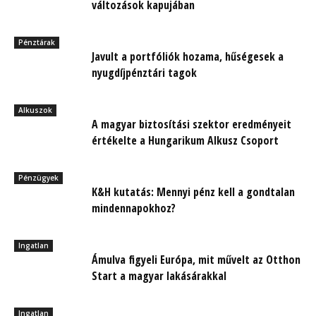
változások kapujában
Pénztárak
Javult a portfóliók hozama, hűségesek a
nyugdíjpénztári tagok
Alkuszok
A magyar biztosítási szektor eredményeit
értékelte a Hungarikum Alkusz Csoport
Pénzügyek
K&H kutatás: Mennyi pénz kell a gondtalan
mindennapokhoz?
Ingatlan
Ámulva figyeli Európa, mit művelt az Otthon
Start a magyar lakásárakkal
Ingatlan