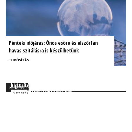
Pénteki időjárás: Ónos esőre és elszórtan
havas szitálásra is készülhetünk
TUDÓSÍTÁS
BrokerExpo összefoglaló: Izgalmasnak ígérkezik a
Ügyfélorientált kárrendezés a CIG Pannónia
biztosítás jövője!
Biztosítónál
KIEMELT
Kocsis Ferenc Árpád MBA
Szakmai
Kocsis Ferenc Árpád MBA
Biztosítók