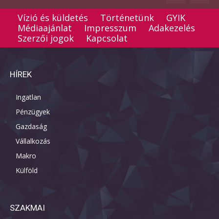
Vízió és küldetés
Történetünk
GYIK
Médiaajánlat
Impresszum
Adakezelés
Szerzői jogok
Kapcsolat
HÍREK
Ingatlan
Pénzügyek
Gazdaság
Vállalkozás
Makro
Külföld
SZAKMAI