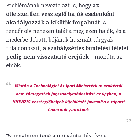
Problémának nevezte azt is, hogy
az
ötletszerűen veszteglő hajók esetenként
akadályozzák a kikötők forgalmát.
A
rendőrség nehezen találja meg ezen hajók, és a
mederbe dobott, bójának használt tárgyak
tulajdonosait,
a szabálysértés büntetési tételei
pedig nem visszatartó erejűek
– mondta az
elnök.
Miután a Technológiai és Ipari Minisztérium szakértői
nem támogattak jogszabálymódosítást az ügyben, a
KDTVÍZIG veszteglőhelyek kijelölését javasolta a tóparti
önkormányzatoknak
Ez megteremtené a nyilvántartás, így a