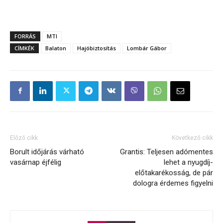
FORRÁS
MTI
CÍMKÉK
Balaton
Hajóbiztosítás
Lombár Gábor
Előző cikk
Következő cikk
Borult időjárás várható
Grantis: Teljesen adómentes
vasárnap éjfélig
lehet a nyugdíj-
előtakarékosság, de pár
dologra érdemes figyelni