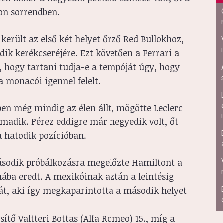
on sorrendben.
 került az első két helyet őrző Red Bullokhoz,
odik kerékcseréjére. Ezt követően a Ferrari a
t, hogy tartani tudja-e a tempóját úgy, hogy
a monacói igennel felelt.
ppen még mindig az élen állt, mögötte Leclerc
madik. Pérez eddigre már negyedik volt, őt
 a hatodik pozícióban.
második próbálkozásra megelőzte Hamiltont a
ába eredt. A mexikóinak aztán a leintésig
át, aki így megkaparintotta a második helyet
sítő Valtteri Bottas (Alfa Romeo) 15., míg a