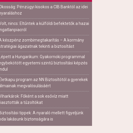
Okosság: Pénzügyi kisokos a CIB Banktól az idei
nyaraláshoz
Volt, nincs: Eltűntek a külföldi befektetők a hazai
ingatlanpiacról
A készpénz zombimegtakarítás – A kormány
stratégiai ágazatnak tekinti a biztosítást
Lépett a Hungarikum: Gyakornoki programmal
egybekötött egyetemi szintű biztosítási képzés
indul
Életkapu program az NN Biztosítótól a gyerekek
álmainak megvalósulásáért
Viharkárok: Főként a sok esővíz miatt
riasztották a tűzoltókat
Biztosítási tippek: A nyaraló mellett figyeljünk
oda lakásunk biztonságára is