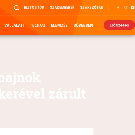
BIZTOSÍTÓK
SZAKEMBEREK
SZAKSZÓTÁR
VÁLLALATI
TECH/AI
ELEMZÉS
BŐVEBBEN
Előfizetés
gbajnok
kerével zárult