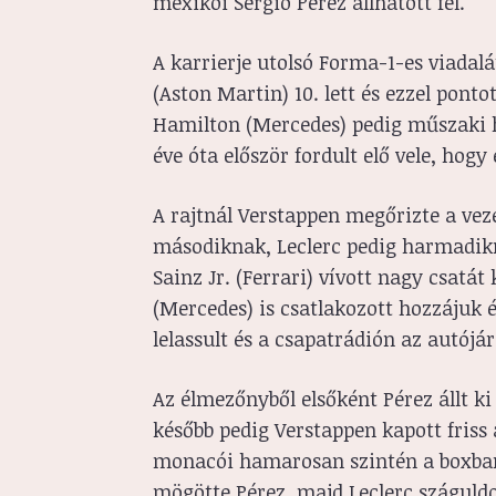
mexikói Sergio Pérez állhatott fel.
A karrierje utolsó Forma-1-es viadalá
(Aston Martin) 10. lett és ezzel ponto
Hamilton (Mercedes) pedig műszaki h
éve óta először fordult elő vele, hog
A rajtnál Verstappen megőrizte a veze
másodiknak, Leclerc pedig harmadikn
Sainz Jr. (Ferrari) vívott nagy csatát
(Mercedes) is csatlakozott hozzájuk 
lelassult és a csapatrádión az autójá
Az élmezőnyből elsőként Pérez állt ki
később pedig Verstappen kapott friss a
monacói hamarosan szintén a boxban j
mögötte Pérez, majd Leclerc száguldot