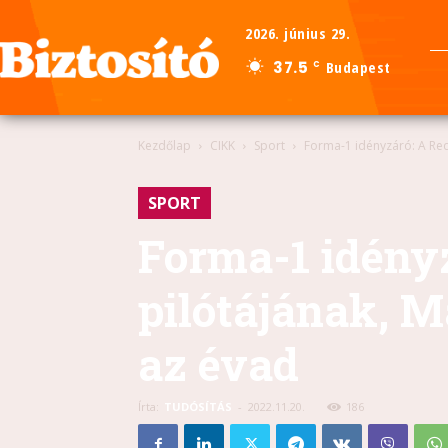
2026. június 29.
37.5
Budapest
C
Kezdőlap
CIKK
Sport
Forma-1 idényzáró: A Red 
SPORT
Forma-1 idényz
pilótájának, M
az évad
Írta:
TUDÓSÍTÁS
-
2022.11.20.
186