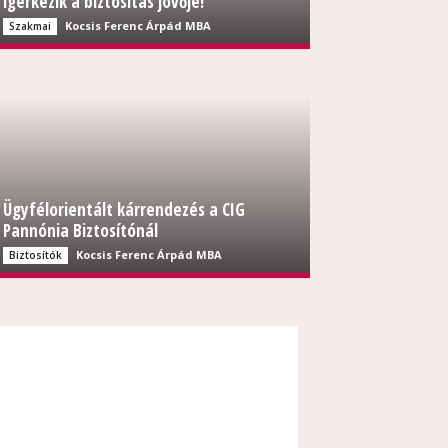
ígérkezik a biztosítás jövője!
Kocsis Ferenc Árpád MBA
Szakmai
Ügyfélorientált kárrendezés a CIG
Pannónia Biztosítónál
Kocsis Ferenc Árpád MBA
Biztosítók