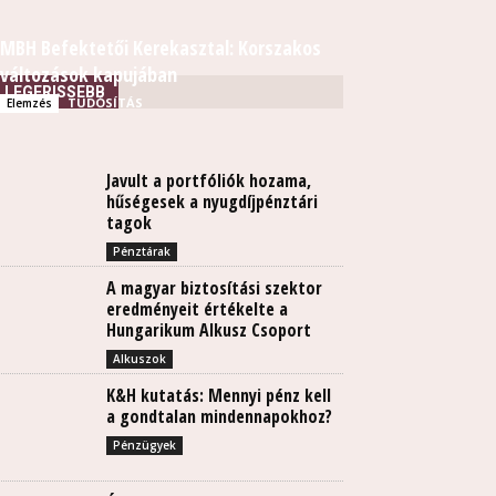
MBH Befektetői Kerekasztal: Korszakos
változások kapujában
LEGFRISSEBB
TUDÓSÍTÁS
Elemzés
Javult a portfóliók hozama,
hűségesek a nyugdíjpénztári
tagok
Pénztárak
A magyar biztosítási szektor
eredményeit értékelte a
Hungarikum Alkusz Csoport
Alkuszok
K&H kutatás: Mennyi pénz kell
a gondtalan mindennapokhoz?
Pénzügyek