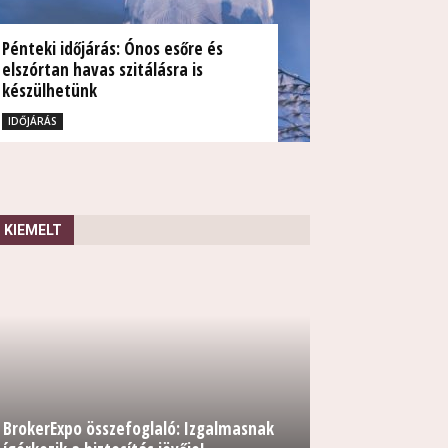
Pénteki időjárás: Ónos esőre és
elszórtan havas szitálásra is
készülhetünk
TUDÓSÍTÁS
IDŐJÁRÁS
KIEMELT
BrokerExpo összefoglaló: Izgalmasnak