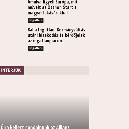
Ámulva figyeli Európa, mit
művelt az Otthon Start a
magyar lakásárakkal
Ingatlan
Balla Ingatlan: Kormányváltás
utáni bizakodás és kérdőjelek
az ingatlanpiacon
Ingatlan
INTERJÚK
Újra kellett gondolnunk az Allianz