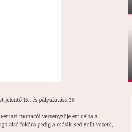
t jelentő 15., és pályafutása 35.
 Ferrari monacói versenyzője ért célba a
ó alsó fokára pedig a másik Red Bullt vezető,