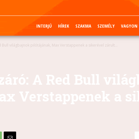
INTERJÚ
HÍREK
SZAKMA
SZEMÉLY
VAGYON
Bull világbajnok pilótájának, Max Verstappenek a sikerével zárult...
áró: A Red Bull vilá
ax Verstappenek a si