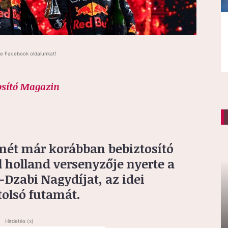
e Facebook oldalunkat!
osító Magazin
mét már korábban bebiztosító
 holland versenyzője nyerte a
Dzabi Nagydíjat, az idei
tolsó futamát.
Hirdetés (x)