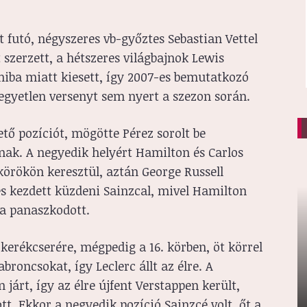
t futó, négyszeres vb-győztes Sebastian Vettel
t szerzett, a hétszeres világbajnok Lewis
iba miatt kiesett, így 2007-es bemutatkozó
y egyetlen versenyt sem nyert a szezon során.
tő pozíciót, mögötte Pérez sorolt be
ak. A negyedik helyért Hamilton és Carlos
 körökön keresztül, aztán George Russell
és kezdett küzdeni Sainzcal, mivel Hamilton
ra panaszkodott.
 kerékcserére, mégpedig a 16. körben, öt körrel
broncsokat, így Leclerc állt az élre. A
árt, így az élre újfent Verstappen került,
t. Ekkor a negyedik pozíció Sainzcé volt, őt a