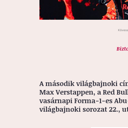
Kövess
Bizt
A második világbajnoki cí
Max Verstappen, a Red Bull
vasárnapi Forma-1-es Abu-
világbajnoki sorozat 22., u