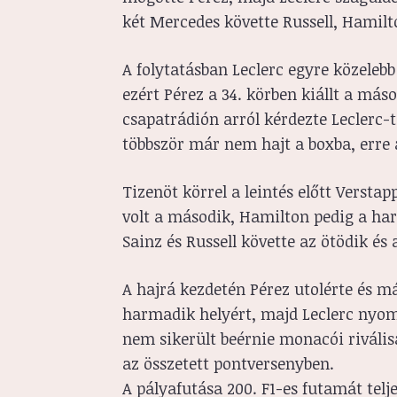
két Mercedes követte Russell, Hamilt
A folytatásban Leclerc egyre közelebb
ezért Pérez a 34. körben kiállt a más
csapatrádión arról kérdezte Leclerc-
többször már nem hajt a boxba, erre 
Tizenöt körrel a leintés előtt Versta
volt a második, Hamilton pedig a har
Sainz és Russell követte az ötödik és
A hajrá kezdetén Pérez utolérte és 
harmadik helyért, majd Leclerc nyom
nem sikerült beérnie monacói rivális
az összetett pontversenyben.
A pályafutása 200. F1-es futamát telje