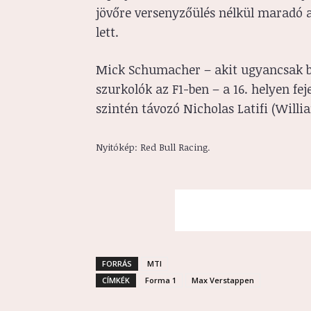
jövőre versenyzőülés nélkül maradó a
lett.
Mick Schumacher – akit ugyancsak b
szurkolók az F1-ben – a 16. helyen fe
szintén távozó Nicholas Latifi (Willia
Nyitókép: Red Bull Racing.
FORRÁS
MTI
CÍMKÉK
Forma 1
Max Verstappen