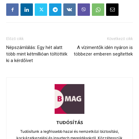
Előző cikk
Következő cikk
Népszámlálás: Egy hét alatt
A vízimentők idén nyáron is
több mint kétmillióan töltötték
többezer emberen segítettek
ki a kérdőívet
TUDÓSÍTÁS
Tudósítunk a legfrissebb hazai és nemzetközi biztosítási,
kockázatkezelési és insurtech megoldásokról. Közzétesszük