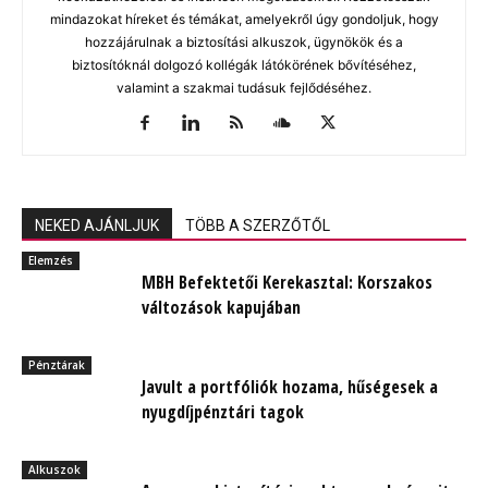
mindazokat híreket és témákat, amelyekről úgy gondoljuk, hogy
hozzájárulnak a biztosítási alkuszok, ügynökök és a
biztosítóknál dolgozó kollégák látókörének bővítéséhez,
valamint a szakmai tudásuk fejlődéséhez.
NEKED AJÁNLJUK
TÖBB A SZERZŐTŐL
Elemzés
MBH Befektetői Kerekasztal: Korszakos
változások kapujában
Pénztárak
Javult a portfóliók hozama, hűségesek a
nyugdíjpénztári tagok
Alkuszok