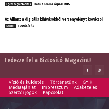
Kocsis Ferenc Árpád MBA
Egészségbiztosítás
Az Allianz a digitális kihívásokból versenyelőnyt kovácsol
TUDÓSÍTÁS
Karrier
Fedezze fel a Biztosító Magazint!
Vízió és küldetés
Történetünk
GYIK
Médiaajánlat
Impresszum
Adakezelés
Szerzői jogok
Kapcsolat