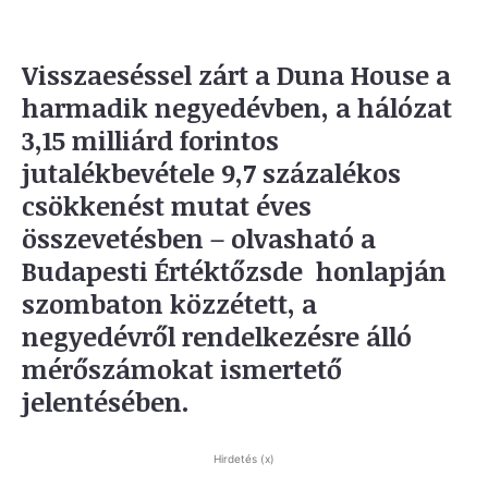
Visszaeséssel zárt a Duna House a
harmadik negyedévben, a hálózat
3,15 milliárd forintos
jutalékbevétele 9,7 százalékos
csökkenést mutat éves
összevetésben – olvasható a
Budapesti Értéktőzsde honlapján
szombaton közzétett, a
negyedévről rendelkezésre álló
mérőszámokat ismertető
jelentésében.
Hirdetés (x)