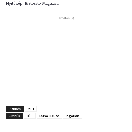
Nyitókép: Biztosító Magazin.
Hirdetés (x)
FORRÁS
MTI
CÍMKÉK
BÉT
Duna House
Ingatlan