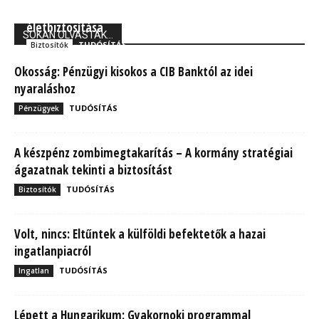
Union Biztosító: 710 ezer magyarnak van kockázati
életbiztosítása
SOKAN OLVASTÁK...
TUDÓSÍTÁS
Biztosítók
Okosság: Pénzügyi kisokos a CIB Banktól az idei
nyaraláshoz
TUDÓSÍTÁS
Pénzügyek
A készpénz zombimegtakarítás – A kormány stratégiai
ágazatnak tekinti a biztosítást
TUDÓSÍTÁS
Biztosítók
Volt, nincs: Eltűntek a külföldi befektetők a hazai
ingatlanpiacról
TUDÓSÍTÁS
Ingatlan
Lépett a Hungarikum: Gyakornoki programmal