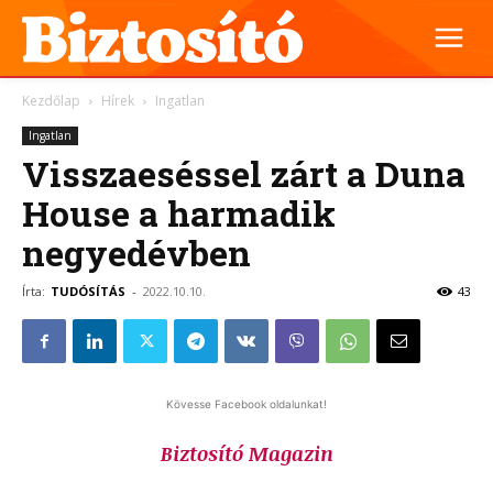
Kezdőlap
Hírek
Ingatlan
Ingatlan
Visszaeséssel zárt a Duna
House a harmadik
negyedévben
Írta:
TUDÓSÍTÁS
-
2022.10.10.
43
Kövesse Facebook oldalunkat!
Biztosító Magazin