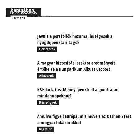
MBH Befektetői Kerekasztal: Korszakos változások
kapujában
LEGFRISSEBB
TUDÓSÍTÁS
Elemzés
Javult a portfóliók hozama, hűségesek a
nyugdíjpénztári tagok
Pénztárak
A magyar biztosítási szektor eredményeit
értékelte a Hungarikum Alkusz Csoport
Alkuszok
K&H kutatás: Mennyi pénz kell a gondtalan
mindennapokhoz?
Pénzügyek
Ámulva figyeli Európa, mit művelt az Otthon Start
a magyar lakásárakkal
Ingatlan