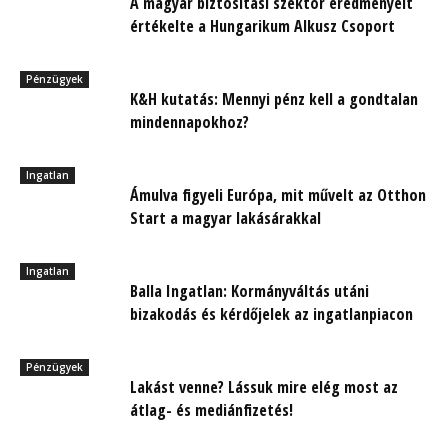
A magyar biztosítási szektor eredményeit
értékelte a Hungarikum Alkusz Csoport
Pénzügyek
K&H kutatás: Mennyi pénz kell a gondtalan
mindennapokhoz?
Ingatlan
Ámulva figyeli Európa, mit művelt az Otthon
Start a magyar lakásárakkal
Ingatlan
Balla Ingatlan: Kormányváltás utáni
bizakodás és kérdőjelek az ingatlanpiacon
Pénzügyek
Lakást venne? Lássuk mire elég most az
átlag- és mediánfizetés!