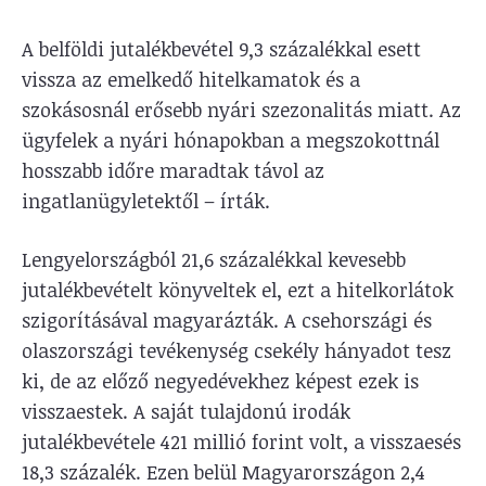
A belföldi jutalékbevétel 9,3 százalékkal esett
vissza az emelkedő hitelkamatok és a
szokásosnál erősebb nyári szezonalitás miatt. Az
ügyfelek a nyári hónapokban a megszokottnál
hosszabb időre maradtak távol az
ingatlanügyletektől – írták.
Lengyelországból 21,6 százalékkal kevesebb
jutalékbevételt könyveltek el, ezt a hitelkorlátok
szigorításával magyarázták. A csehországi és
olaszországi tevékenység csekély hányadot tesz
ki, de az előző negyedévekhez képest ezek is
visszaestek. A saját tulajdonú irodák
jutalékbevétele 421 millió forint volt, a visszaesés
18,3 százalék. Ezen belül Magyarországon 2,4