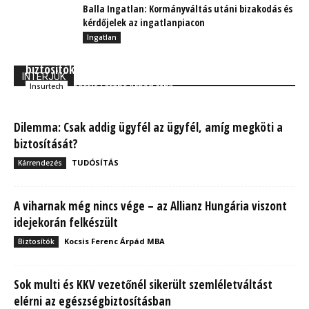
Balla Ingatlan: Kormányváltás utáni bizakodás és
kérdőjelek az ingatlanpiacon
Ingatlan
Mire és hogyan használhatják a bankok és a
biztosítók a mesterséges intelligenciát?
INTERJÚK
Kocsis Ferenc Árpád MBA
Insurtech
Dilemma: Csak addig ügyfél az ügyfél, amíg megköti a
biztosítását?
TUDÓSÍTÁS
Kárrendezés
A viharnak még nincs vége – az Allianz Hungária viszont
idejekorán felkészült
Kocsis Ferenc Árpád MBA
Biztosítók
Sok multi és KKV vezetőnél sikerült szemléletváltást
elérni az egészségbiztosításban