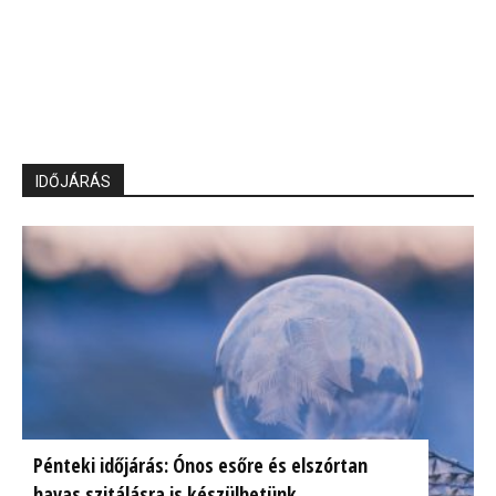
IDŐJÁRÁS
Pénteki időjárás: Ónos esőre és elszórtan
havas szitálásra is készülhetünk