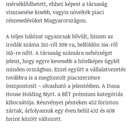
mérséklődhetett, ehhez képest a társaság
visszaesése kisebb, vagyis növelték piaci
részesedésüket Magyarországon.
A teljes hálózat ugyancsak bővült, hiszen az
irodák száma 261-ről 308-ra, belföldön 164-ről
165-re nőtt. A társaság számára nehézséget
jelent, hogy egyre kevesebb a hitelképes ügyfél
minden országban. Ezzel együtt a vállalatvezetés
továbbra is a megfontolt piacszerzésre
összpontosít – olvasható a jelentésben. A Duna
House Holding Nyrt. a BÉT prémium kategóriás
kibocsátója. Részvényei pénteken 452 forinton
zártak, árfolyamuk egy éven belül 432 és 608
forint között változott.