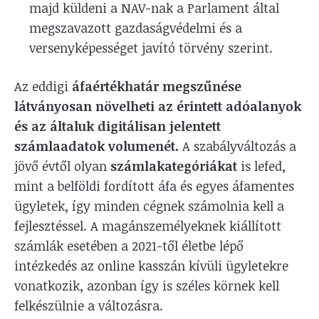
majd küldeni a NAV-nak a Parlament által
megszavazott gazdaságvédelmi és a
versenyképességet javító törvény szerint.
Az eddigi
áfaértékhatár megszűnése
látványosan növelheti az érintett adóalanyok
és az általuk digitálisan jelentett
számlaadatok volumenét.
A szabályváltozás a
jövő évtől olyan
számlakategóriákat
is lefed,
mint a belföldi fordított áfa és egyes áfamentes
ügyletek, így minden cégnek számolnia kell a
fejlesztéssel. A magánszemélyeknek kiállított
számlák esetében a 2021-től életbe lépő
intézkedés az online kasszán kívüli ügyletekre
vonatkozik, azonban így is széles körnek kell
felkészülnie a változásra.