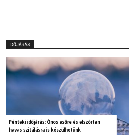
IDŐJÁRÁS
Pénteki időjárás: Ónos esőre és elszórtan
havas szitálásra is készülhetünk