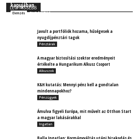
kapujában
LEGFRISSEBB
TUDÓSÍTÁS
Elemzés
Javult a portfóliók hozama, hűségesek a
nyugdíjpénztári tagok
Pénztárak
A magyar biztosítási szektor eredményeit
értékelte a Hungarikum Alkusz Csoport
Alkuszok
K&H kutatás: Mennyi pénz kell a gondtalan
mindennapokhoz?
Pénzügyek
Ámulva figyeli Európa, mit művelt az Otthon Start
a magyar lakásárakkal
Ingatlan
Balla Ingatlan: Kormányváltás utáni bizakodás és