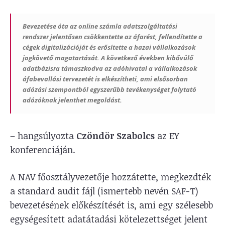
Bevezetése óta az online számla adatszolgáltatási
rendszer jelentősen csökkentette az áfarést, fellendítette a
cégek digitalizációját és erősítette a hazai vállalkozások
jogkövető magatartását. A következő években kibővülő
adatbázisra támaszkodva az adóhivatal a vállalkozások
áfabevallási tervezetét is elkészítheti, ami elsősorban
adózási szempontból egyszerűbb tevékenységet folytató
adózóknak jelenthet megoldást.
– hangsúlyozta
Czöndör Szabolcs
az EY
konferenciáján.
A NAV főosztályvezetője hozzátette, megkezdték
a standard audit fájl (ismertebb nevén SAF-T)
bevezetésének előkészítését is, ami egy szélesebb
egységesített adatátadási kötelezettséget jelent