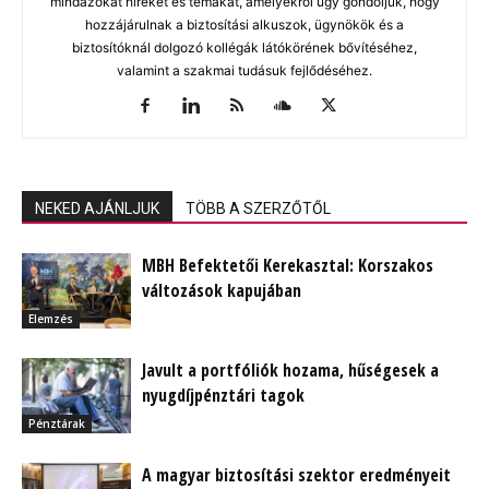
mindazokat híreket és témákat, amelyekről úgy gondoljuk, hogy
hozzájárulnak a biztosítási alkuszok, ügynökök és a
biztosítóknál dolgozó kollégák látókörének bővítéséhez,
valamint a szakmai tudásuk fejlődéséhez.
NEKED AJÁNLJUK
TÖBB A SZERZŐTŐL
MBH Befektetői Kerekasztal: Korszakos
változások kapujában
Elemzés
Javult a portfóliók hozama, hűségesek a
nyugdíjpénztári tagok
Pénztárak
A magyar biztosítási szektor eredményeit