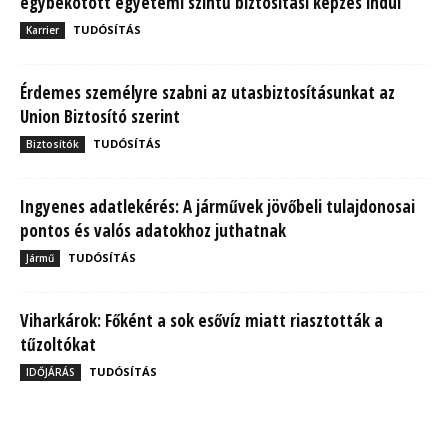
egybekötött egyetemi szintű biztosítási képzés indul
TUDÓSÍTÁS
Karrier
Érdemes személyre szabni az utasbiztosításunkat az
Union Biztosító szerint
TUDÓSÍTÁS
Biztosítók
Ingyenes adatlekérés: A járművek jövőbeli tulajdonosai
pontos és valós adatokhoz juthatnak
TUDÓSÍTÁS
Jármű
Viharkárok: Főként a sok esővíz miatt riasztották a
tűzoltókat
TUDÓSÍTÁS
IDŐJÁRÁS
MBH Befektetői Kerekasztal: Korszakos változások