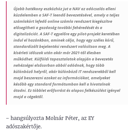
Újabb hatékony eszközhöz jut a NAV az adócsalás elleni
küzdelemben a SAF-T leendő bevezetésével, amely a teljes
számlakört lefedő online számla rendszert kiegészítve
elősegítheti a gazdaság további fehéredését és a
digitalizációt. A SAF-T egyelőre egy pilot-projekt keretében
indul el hazánkban, aminek célja, hogy egy széles körű,
standardizált bejelentési rendszert valósítson meg. A
kísérleti időszak után akár már 2021-től élesben
működhet. Külföldi tapasztalatok alapján a bevezetés
nehézségei elsősorban abból adódnak, hogy több
különböző helyről, akár különböző IT rendszerekből kell
majd beszerezni azokat az információkat, amelyeket
később egy standard formátumban kell a hivatalnak
átadni. Ez többlet erőforrást és alapos felkészülést igényel
majd a cégektől.
– hangsúlyozta Molnár Péter, az EY
adószakértője.