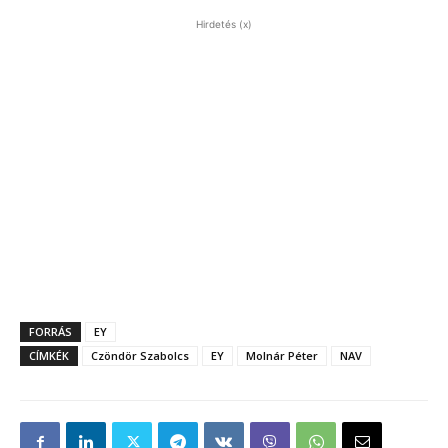
Hirdetés (x)
FORRÁS
EY
CÍMKÉK
Czöndör Szabolcs
EY
Molnár Péter
NAV