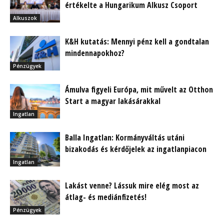
értékelte a Hungarikum Alkusz Csoport
Alkuszok
K&H kutatás: Mennyi pénz kell a gondtalan
mindennapokhoz?
Pénzügyek
Ámulva figyeli Európa, mit művelt az Otthon
Start a magyar lakásárakkal
Ingatlan
Balla Ingatlan: Kormányváltás utáni
bizakodás és kérdőjelek az ingatlanpiacon
Ingatlan
Lakást venne? Lássuk mire elég most az
átlag- és mediánfizetés!
Pénzügyek