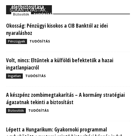
Union Biztosító: 710 ezer magyarnak van kockázati
életbiztosítása
SOKAN OLVASTÁK...
TUDÓSÍTÁS
Biztosítók
Okosság: Pénzügyi kisokos a CIB Banktól az idei
nyaraláshoz
TUDÓSÍTÁS
Pénzügyek
Volt, nincs: Eltűntek a külföldi befektetők a hazai
ingatlanpiacról
TUDÓSÍTÁS
Ingatlan
A készpénz zombimegtakarítás – A kormány stratégiai
ágazatnak tekinti a biztosítást
TUDÓSÍTÁS
Biztosítók
Lépett a Hungarikum: Gyakornoki programmal