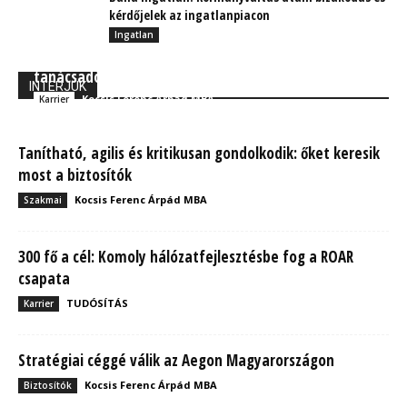
kérdőjelek az ingatlanpiacon
Ingatlan
Állami gondozottból lett sikeres biztosítási
tanácsadó
INTERJÚK
Kocsis Ferenc Árpád MBA
Karrier
Tanítható, agilis és kritikusan gondolkodik: őket keresik
most a biztosítók
Kocsis Ferenc Árpád MBA
Szakmai
300 fő a cél: Komoly hálózatfejlesztésbe fog a ROAR
csapata
TUDÓSÍTÁS
Karrier
Stratégiai céggé válik az Aegon Magyarországon
Kocsis Ferenc Árpád MBA
Biztosítók