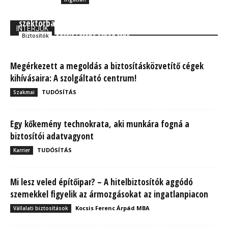
Mégiscsak pörög az insurtech a biztosítási
szektorban – digitális innovációk a Generalinál
INTERJÚK
Kocsis Ferenc Árpád MBA
Biztosítók
Megérkezett a megoldás a biztosításközvetítő cégek
kihívásaira: A szolgáltató centrum!
TUDÓSÍTÁS
Szakmai
Egy kőkemény technokrata, aki munkára fogná a
biztosítói adatvagyont
TUDÓSÍTÁS
Karrier
Mi lesz veled építőipar? – A hitelbiztosítók aggódó
szemekkel figyelik az ármozgásokat az ingatlanpiacon
Kocsis Ferenc Árpád MBA
Vállalati biztosítások