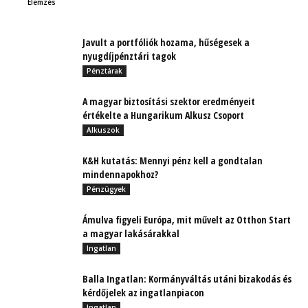
TUDÓSÍTÁS
Elemzés
Javult a portfóliók hozama, hűségesek a
nyugdíjpénztári tagok
Pénztárak
A magyar biztosítási szektor eredményeit
értékelte a Hungarikum Alkusz Csoport
Alkuszok
K&H kutatás: Mennyi pénz kell a gondtalan
mindennapokhoz?
Pénzügyek
Ámulva figyeli Európa, mit művelt az Otthon Start
a magyar lakásárakkal
Ingatlan
Balla Ingatlan: Kormányváltás utáni bizakodás és
kérdőjelek az ingatlanpiacon
Ingatlan