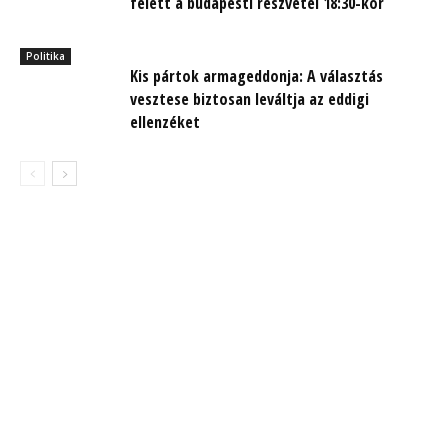
felett a budapesti részvétel 18:30-kor
Politika
Kis pártok armageddonja: A választás
vesztese biztosan leváltja az eddigi
ellenzéket