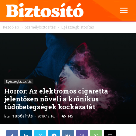
Kezdőlap
Személybiztosítás
Egészségbiztosítás
Egészségbiztosítás
Horror: Az elektromos cigaretta
jelentősen növeli a krónikus
tüdőbetegségek kockázatát
Írta:
TUDÓSÍTÁS
-
2019.12.16.
145