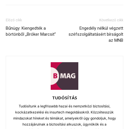
Előző cikk
Következő cikk
Bűnügy: Kiengedték a
Engedély nélkül végzett
börtönből „Bróker Marcsit”
széfszolgáltatásért bírságolt
az MNB
TUDÓSÍTÁS
Tudósítunk a legfrissebb hazai és nemzetközi biztosítási,
kockázatkezelési és insurtech megoldásokról. Közzétesszük
mindazokat híreket és témákat, amelyekről úgy gondoljuk, hogy
hozzájárulnak a biztosítási alkuszok, ügynökök és a