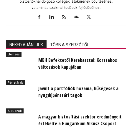
biztosítóknál dolgozó kollégák látókörének bővítéséhez,
valamint a szakmai tudásuk fejlődéséhez.
NEKED AJÁNLJUK
TÖBB A SZERZŐTŐL
Elemzés
MBH Befektetői Kerekasztal: Korszakos
változások kapujában
Pénztárak
Javult a portfóliók hozama, hűségesek a
nyugdíjpénztári tagok
Alkuszok
A magyar biztosítási szektor eredményeit
értékelte a Hungarikum Alkusz Csoport