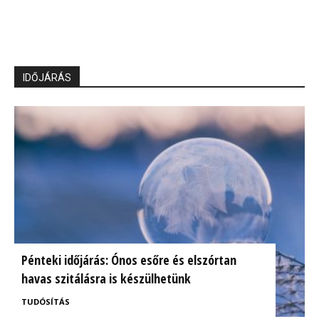
IDŐJÁRÁS
Pénteki időjárás: Ónos esőre és elszórtan
havas szitálásra is készülhetünk
TUDÓSÍTÁS