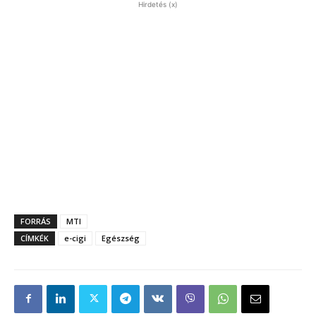
Hirdetés (x)
FORRÁS
MTI
CÍMKÉK
e-cigi
Egészség