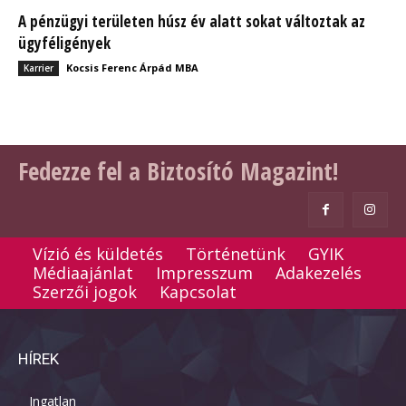
A pénzügyi területen húsz év alatt sokat változtak az
ügyféligények
Kocsis Ferenc Árpád MBA
Karrier
Fedezze fel a Biztosító Magazint!
Vízió és küldetés
Történetünk
GYIK
Médiaajánlat
Impresszum
Adakezelés
Szerzői jogok
Kapcsolat
HÍREK
Ingatlan