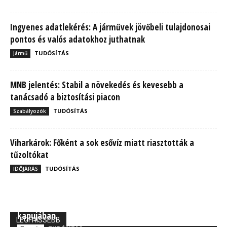
Ingyenes adatlekérés: A járművek jövőbeli tulajdonosai
pontos és valós adatokhoz juthatnak
TUDÓSÍTÁS
Jármű
MNB jelentés: Stabil a növekedés és kevesebb a
tanácsadó a biztosítási piacon
TUDÓSÍTÁS
Szabályozók
Viharkárok: Főként a sok esővíz miatt riasztották a
tűzoltókat
TUDÓSÍTÁS
IDŐJÁRÁS
MBH Befektetői Kerekasztal: Korszakos változások
kapujában
LEGFRISSEBB