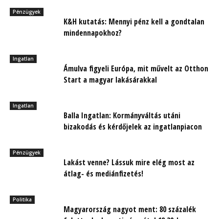
Pénzügyek
K&H kutatás: Mennyi pénz kell a gondtalan
mindennapokhoz?
Ingatlan
Ámulva figyeli Európa, mit művelt az Otthon
Start a magyar lakásárakkal
Ingatlan
Balla Ingatlan: Kormányváltás utáni
bizakodás és kérdőjelek az ingatlanpiacon
Pénzügyek
Lakást venne? Lássuk mire elég most az
átlag- és mediánfizetés!
Politika
Magyarország nagyot ment: 80 százalék