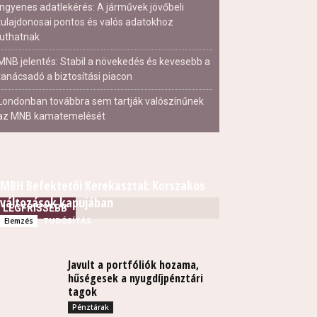
Ingyenes adatlekérés: A járművek jövőbeli
tulajdonosai pontos és valós adatokhoz
juthatnak
MNB jelentés: Stabil a növekedés és kevesebb a
tanácsadó a biztosítási piacon
Londonban továbbra sem tartják valószínűnek
az MNB kamatemelését
MBH Befektetői Kerekasztal: Korszakos
változások kapujában
LEGFRISSEBB
TUDÓSÍTÁS
Elemzés
Javult a portfóliók hozama,
hűségesek a nyugdíjpénztári
tagok
Pénztárak