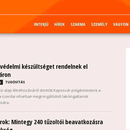
INTERJÚ
HÍREK
SZAKMA
SZEMÉLY
VAGYON
 védelmi készültséget rendelnek el
áron
TUDÓSÍTÁS
s
si alap létrehozásáról döntött Kaposvár polgármestere a
 szerdai viharban megrongálódott lakóingatlanok
ására.
rok: Mintegy 240 tűzoltói beavatkozásra
ükség