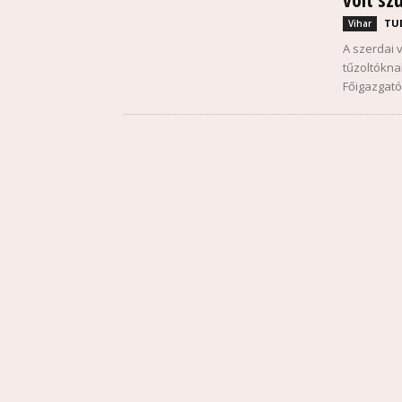
TU
Vihar
A szerdai 
tűzoltókna
Főigazgató