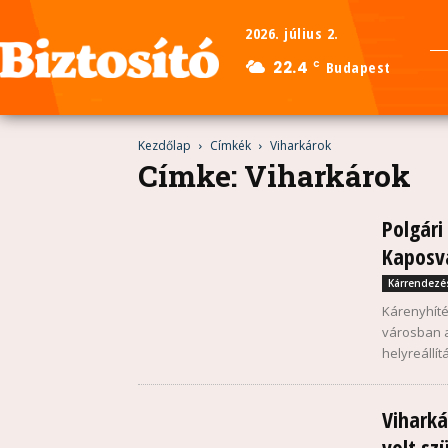
2026. július 2.
22.4
Budapest
C
Kezdőlap
Címkék
Viharkárok
Címke: Viharkárok
Polgári
Kaposv
Kárrendezé
Kárenyhíté
városban a
helyreállít
Viharká
volt sz