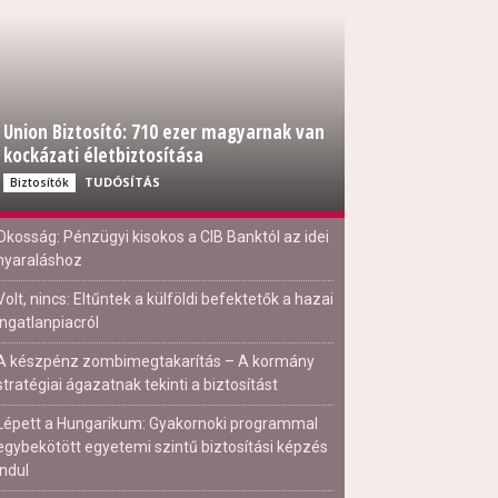
Union Biztosító: 710 ezer magyarnak van
kockázati életbiztosítása
TUDÓSÍTÁS
Biztosítók
Okosság: Pénzügyi kisokos a CIB Banktól az idei
nyaraláshoz
Volt, nincs: Eltűntek a külföldi befektetők a hazai
ingatlanpiacról
A készpénz zombimegtakarítás – A kormány
stratégiai ágazatnak tekinti a biztosítást
Lépett a Hungarikum: Gyakornoki programmal
egybekötött egyetemi szintű biztosítási képzés
indul