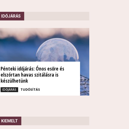
IDŐJÁRÁS
Pénteki időjárás: Ónos esőre és
elszórtan havas szitálásra is
készülhetünk
TUDÓSÍTÁS
IDŐJÁRÁS
KIEMELT