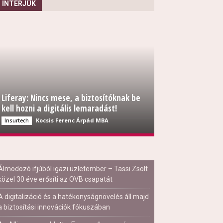
INTERJÚK
Liferay: Nincs mese, a biztosítóknak be
kell hozni a digitális lemaradást!
Kocsis Ferenc Árpád MBA
Insurtech
Álmodozó ifjúból igazi üzletember – Tassi Zsolt
közel 30 éve erősíti az OVB csapatát
A digitalizáció és a hatékonyságnövelés áll majd
a biztosítási innovációk fókuszában