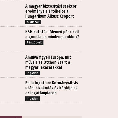
A magyar biztosítási szektor
eredményeit értékelte a
Hungarikum Alkusz Csoport
Alkuszok
K&H kutatás: Mennyi pénz kell
a gondtalan mindennapokhoz?
Pénzügyek
Ámulva figyeli Európa, mit
művelt az Otthon Start a
magyar lakásárakkal
Ingatlan
Balla Ingatlan: Kormányváltás
utáni bizakodás és kérdőjelek
az ingatlanpiacon
Ingatlan