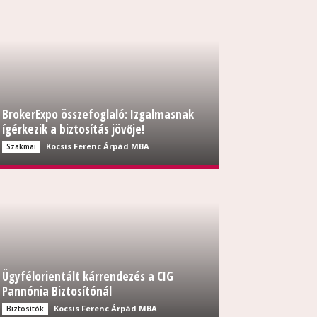
BrokerExpo összefoglaló: Izgalmasnak
ígérkezik a biztosítás jövője!
Kocsis Ferenc Árpád MBA
Szakmai
Ügyfélorientált kárrendezés a CIG
Pannónia Biztosítónál
Kocsis Ferenc Árpád MBA
Biztosítók