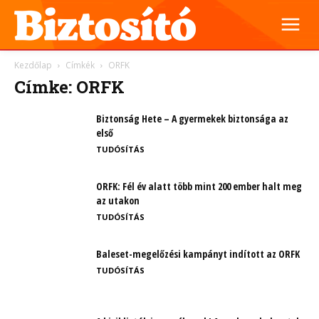
Kezdőlap
Címkék
ORFK
Címke: ORFK
Biztonság Hete – A gyermekek biztonsága az
első
TUDÓSÍTÁS
ORFK: Fél év alatt több mint 200 ember halt meg
az utakon
TUDÓSÍTÁS
Baleset-megelőzési kampányt indított az ORFK
TUDÓSÍTÁS