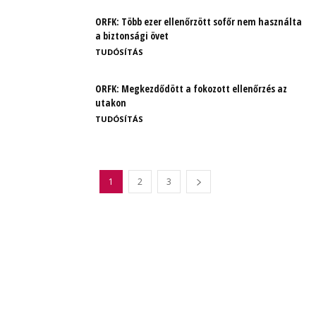
ORFK: Több ezer ellenőrzött sofőr nem használta
a biztonsági övet
TUDÓSÍTÁS
ORFK: Megkezdődött a fokozott ellenőrzés az
utakon
TUDÓSÍTÁS
1
2
3