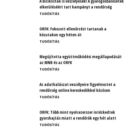
A biciklisták is veszélyesek! A gyalogosbalesetek
elkerüléséért tart kampányt a rendőrség
TUDÓSÍTÁS
ORFK: Fokozott ellenőrzést tartanak a
közutakon egy héten át
TUDÓSÍTÁS
Megújította együttműködési megállapodását
az MNB és az ORFK
TUDÓSÍTÁS
Az adathalászat veszélyeire figyelmeztet a
rendőrség online kereskedőkkel közösen
TUDÓSÍTÁS
ORFK: Több mint nyolcezerszer intézkedtek
gyorshajtás miatt a rendőrök egy hét alatt
TUDÓSÍTÁS