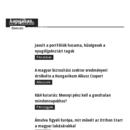
MBH Befektetői Kerekasztal: Korszakos változások
kapujában
LEGFRISSEBB
TUDÓSÍTÁS
Elemzés
Javult a portfóliók hozama, hűségesek a
nyugdíjpénztári tagok
Pénztárak
A magyar biztosítási szektor eredményeit
értékelte a Hungarikum Alkusz Csoport
Alkuszok
K&H kutatás: Mennyi pénz kell a gondtalan
mindennapokhoz?
Pénzügyek
Ámulva figyeli Európa, mit művelt az Otthon Start
a magyar lakásárakkal