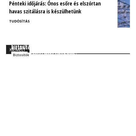
Pénteki időjárás: Ónos esőre és elszórtan
havas szitálásra is készülhetünk
TUDÓSÍTÁS
BrokerExpo összefoglaló: Izgalmasnak ígérkezik a
Ügyfélorientált kárrendezés a CIG Pannónia
biztosítás jövője!
Biztosítónál
KIEMELT
Kocsis Ferenc Árpád MBA
Szakmai
Kocsis Ferenc Árpád MBA
Biztosítók