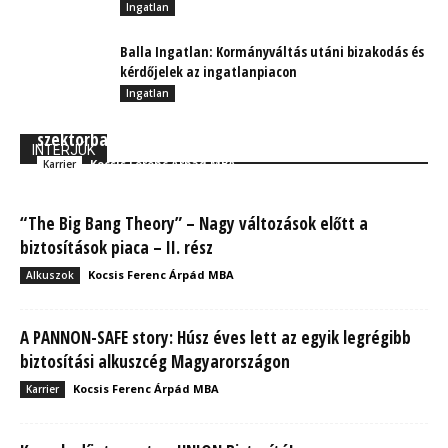
Ingatlan
Balla Ingatlan: Kormányváltás utáni bizakodás és
kérdőjelek az ingatlanpiacon
Ingatlan
HR mesék: A Steve Jobs-i vezetési szemlélet, a KKV
szektorban is működőképes
INTERJÚK
Kocsis Ferenc Árpád MBA
Karrier
“The Big Bang Theory” – Nagy változások előtt a
biztosítások piaca – II. rész
Kocsis Ferenc Árpád MBA
Alkuszok
A PANNON-SAFE story: Húsz éves lett az egyik legrégibb
biztosítási alkuszcég Magyarországon
Kocsis Ferenc Árpád MBA
Karrier