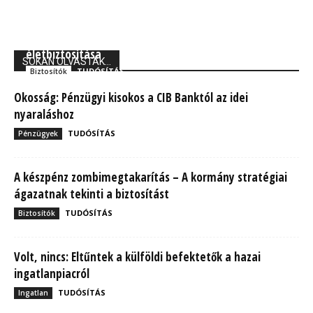
Union Biztosító: 710 ezer magyarnak van kockázati
életbiztosítása
SOKAN OLVASTÁK...
TUDÓSÍTÁS
Biztosítók
Okosság: Pénzügyi kisokos a CIB Banktól az idei
nyaraláshoz
TUDÓSÍTÁS
Pénzügyek
A készpénz zombimegtakarítás – A kormány stratégiai
ágazatnak tekinti a biztosítást
TUDÓSÍTÁS
Biztosítók
Volt, nincs: Eltűntek a külföldi befektetők a hazai
ingatlanpiacról
TUDÓSÍTÁS
Ingatlan