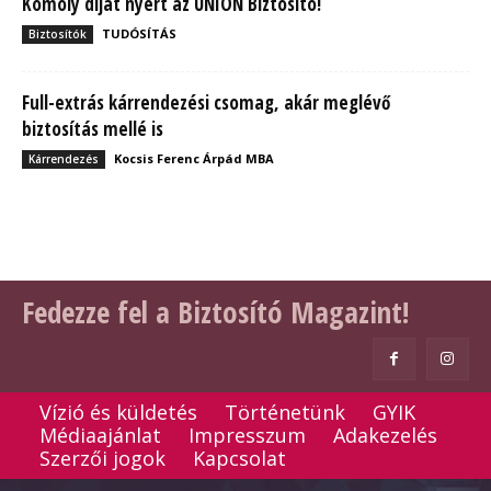
Komoly díjat nyert az UNION Biztosító!
TUDÓSÍTÁS
Biztosítók
Full-extrás kárrendezési csomag, akár meglévő
biztosítás mellé is
Kocsis Ferenc Árpád MBA
Kárrendezés
Fedezze fel a Biztosító Magazint!
Vízió és küldetés
Történetünk
GYIK
Médiaajánlat
Impresszum
Adakezelés
Szerzői jogok
Kapcsolat