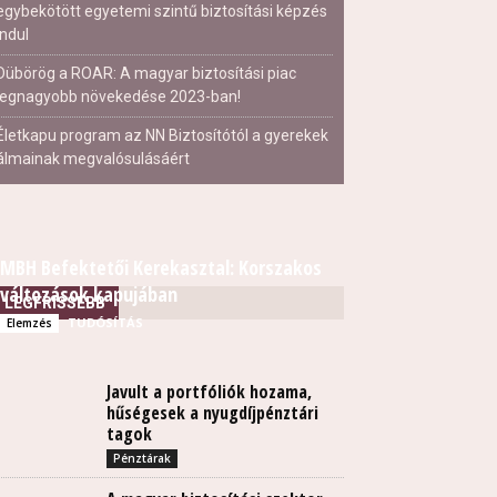
egybekötött egyetemi szintű biztosítási képzés
indul
Dübörög a ROAR: A magyar biztosítási piac
legnagyobb növekedése 2023-ban!
Életkapu program az NN Biztosítótól a gyerekek
álmainak megvalósulásáért
MBH Befektetői Kerekasztal: Korszakos
változások kapujában
LEGFRISSEBB
TUDÓSÍTÁS
Elemzés
Javult a portfóliók hozama,
hűségesek a nyugdíjpénztári
tagok
Pénztárak