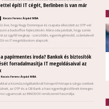
ettel építi IT cégét, Berlinben is van már
Kocsis Ferenc Árpád MBA
tíz éve, hogy Nagy Dominique és csapata elkezdett az OTP-vel
gozni a backoffice fejlesztésén. Mára oda jutottak, hogy szinte
it az ügyfél megkap - szerződés, egyenlegértesítő, számlalevél
OX-os IT megoldásokon alapszik.
a papírmentes iroda? Bankok és biztosítók
ét forradalmasítja IT megoldásaival az
x
Kocsis Ferenc Árpád MBA
ikkal a közműszolgáltatóknál hónapról-hónapra sárga csekkek
szülnek, az OTP és a CIB Bank a havi egyenlegközlőinek tömeges
ához ugyancsak az INNODOX rendszereit használja.