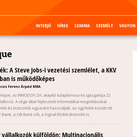
INTERJÚ
HÍREK
SZAKMA
SZEMÉLY
VAGYON
que
k: A Steve Jobs-i vezetési szemlélet, a KKV
rban is működőképes
csis Ferenc Árpád MBA
ique, az INNODOX Zrt. alapító tulajdonosa és igazgatója 22
llalkozó. A cége által fejlesztett informatikai megoldásokat
tek és biztosítók egyaránt használják, az ügyfelek között ott
Bank, a CIB Bank sőt, a Signal IDUNA Biztosító is.
vállalkozók külföldön: Multinacionális