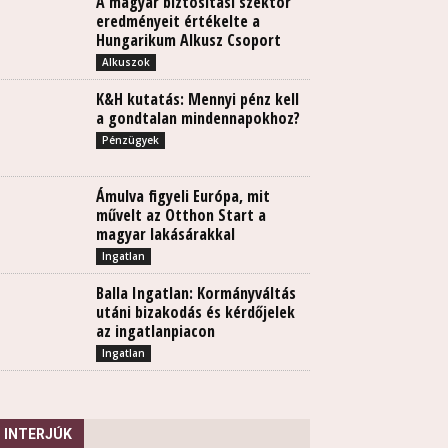
A magyar biztosítási szektor
eredményeit értékelte a
Hungarikum Alkusz Csoport
Alkuszok
K&H kutatás: Mennyi pénz kell
a gondtalan mindennapokhoz?
Pénzügyek
Ámulva figyeli Európa, mit
művelt az Otthon Start a
magyar lakásárakkal
Ingatlan
Balla Ingatlan: Kormányváltás
utáni bizakodás és kérdőjelek
az ingatlanpiacon
Ingatlan
INTERJÚK