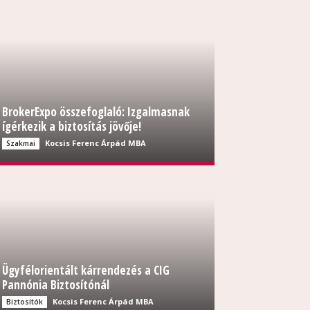
BrokerExpo összefoglaló: Izgalmasnak
ígérkezik a biztosítás jövője!
Kocsis Ferenc Árpád MBA
Szakmai
Ügyfélorientált kárrendezés a CIG
Pannónia Biztosítónál
Kocsis Ferenc Árpád MBA
Biztosítók