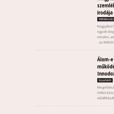
szemlél
irodája
Vállalkozás
Nagyjából 
együtt dol
minden, am
- az INNOD
Álom-e 
működés
Innodo
Insurtech
Megoldása
milliói ké
előállítás