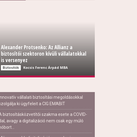
Alexander Protsenko: Az Allianz a
biztosítói szektoron kívüli vállalatokkal
is versenyez
Kocsis Ferenc Árpád MBA
Biztosítók
Innovatív vállalati biztosítási megoldásokkal
szolgálja ki ügyfeleit a CIG EMABIT
A biztosításközvetítői szakma esete a COVID-
dal, avagy a digitalizáció nem csak egy múló
hóbort...