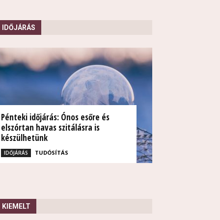
IDŐJÁRÁS
Pénteki időjárás: Ónos esőre és
elszórtan havas szitálásra is
készülhetünk
TUDÓSÍTÁS
IDŐJÁRÁS
KIEMELT