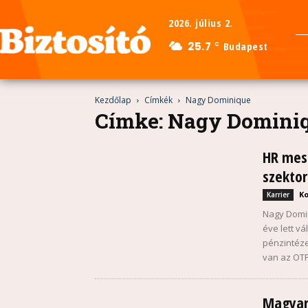
2026. július 2.
25.7
Budapest
C
Kezdőlap
Címkék
Nagy Dominique
Címke: Nagy Domini
HR mesé
szekto
Ko
Karrier
Nagy Domin
éve lett vá
pénzintéze
van az OTP 
Magyar 