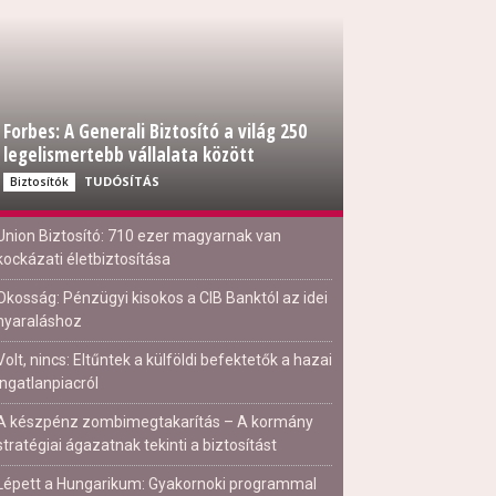
Forbes: A Generali Biztosító a világ 250
legelismertebb vállalata között
TUDÓSÍTÁS
Biztosítók
Union Biztosító: 710 ezer magyarnak van
kockázati életbiztosítása
Okosság: Pénzügyi kisokos a CIB Banktól az idei
nyaraláshoz
Volt, nincs: Eltűntek a külföldi befektetők a hazai
ingatlanpiacról
A készpénz zombimegtakarítás – A kormány
stratégiai ágazatnak tekinti a biztosítást
Lépett a Hungarikum: Gyakornoki programmal