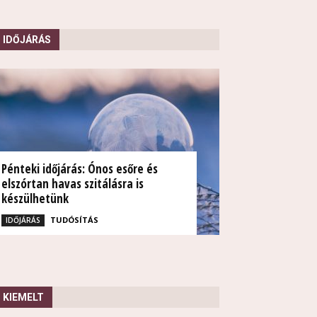
IDŐJÁRÁS
Pénteki időjárás: Ónos esőre és
elszórtan havas szitálásra is
készülhetünk
TUDÓSÍTÁS
IDŐJÁRÁS
KIEMELT