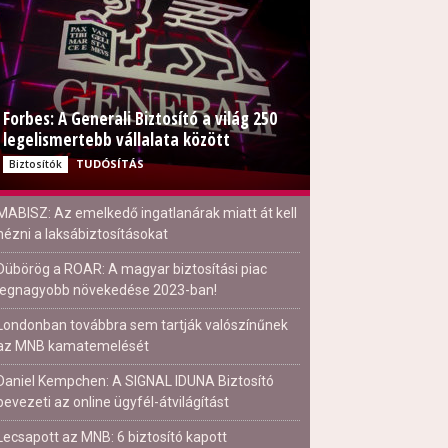
Forbes: A Generali Biztosító a világ 250
legelismertebb vállalata között
TUDÓSÍTÁS
Biztosítók
MABISZ: Az emelkedő ingatlanárak miatt át kell
nézni a laksábiztosításokat
Dübörög a ROAR: A magyar biztosítási piac
legnagyobb növekedése 2023-ban!
Londonban továbbra sem tartják valószínűnek
az MNB kamatemelését
Daniel Kempchen: A SIGNAL IDUNA Biztosító
bevezeti az online ügyfél-átvilágítást
Lecsapott az MNB: 6 biztosító kapott