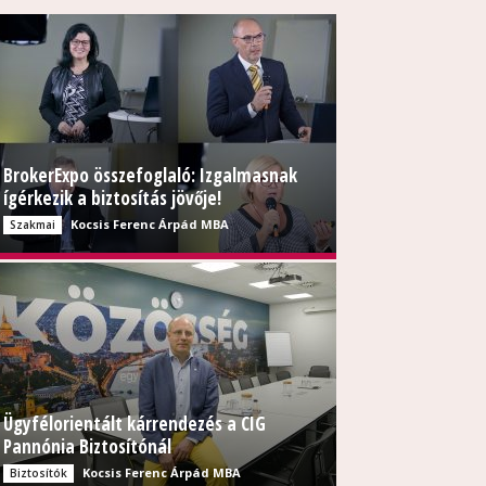
BrokerExpo összefoglaló: Izgalmasnak
ígérkezik a biztosítás jövője!
Kocsis Ferenc Árpád MBA
Szakmai
Ügyfélorientált kárrendezés a CIG
Pannónia Biztosítónál
Kocsis Ferenc Árpád MBA
Biztosítók