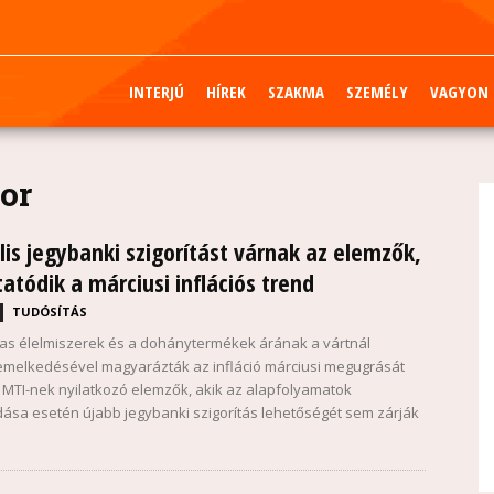
INTERJÚ
HÍREK
SZAKMA
SZEMÉLY
VAGYON
or
is jegybanki szigorítást várnak az elemzők,
tatódik a márciusi inflációs trend
TUDÓSÍTÁS
as élelmiszerek és a dohánytermékek árának a vártnál
melkedésével magyarázták az infláció márciusi megugrását
MTI-nek nyilatkozó elemzők, akik az alapfolyamatok
sa esetén újabb jegybanki szigorítás lehetőségét sem zárják