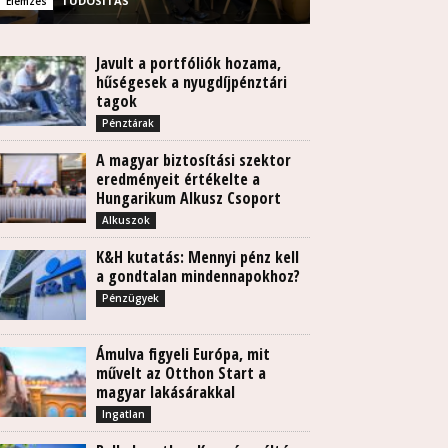
TUDÓSÍTÁS
Elemzés
Javult a portfóliók hozama,
hűségesek a nyugdíjpénztári
tagok
Pénztárak
A magyar biztosítási szektor
eredményeit értékelte a
Hungarikum Alkusz Csoport
Alkuszok
K&H kutatás: Mennyi pénz kell
a gondtalan mindennapokhoz?
Pénzügyek
Ámulva figyeli Európa, mit
művelt az Otthon Start a
magyar lakásárakkal
Ingatlan