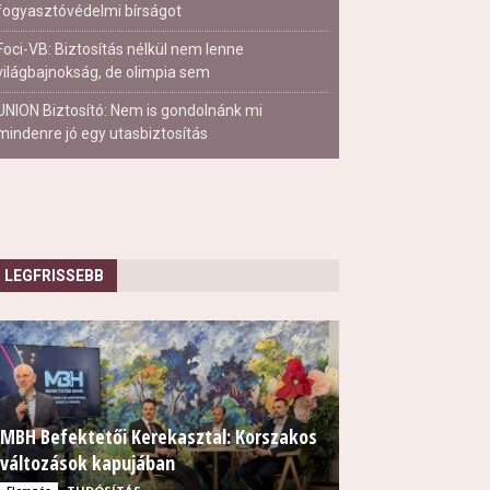
fogyasztóvédelmi bírságot
Foci-VB: Biztosítás nélkül nem lenne
világbajnokság, de olimpia sem
UNION Biztosító: Nem is gondolnánk mi
mindenre jó egy utasbiztosítás
LEGFRISSEBB
MBH Befektetői Kerekasztal: Korszakos
változások kapujában