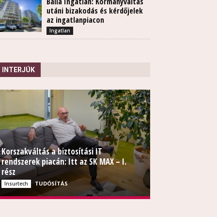
Balla Ingatlan: Kormányváltás
utáni bizakodás és kérdőjelek
az ingatlanpiacon
Ingatlan
INTERJÚK
Korszakváltás a biztosítási IT
rendszerek piacán: Itt az SK MAX – I.
rész
TUDÓSÍTÁS
Insurtech