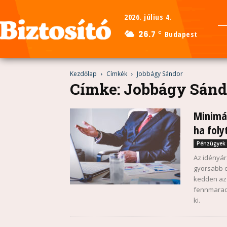
2026. július 4.
26.7
Budapest
C
Kezdőlap
Címkék
Jobbágy Sándor
Címke: Jobbágy Sánd
Minimál
ha foly
Pénzügyek
Az idényár
gyorsabb e
kedden az 
fennmaradá
ki.