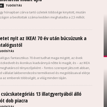
TUDÓSÍTÁS
ek
egy hónapban zárva tartó üzletek többsége kinyitott, miután
ágon a beoltottak száma kedden meghaladta a 2,5 milliót.
zetet nyit az IKEA! 70 év után búcsúzunk a
atalógustól
UDÓSÍTÁS
talógus fantasztikus 70 évet tudhat maga mögött, az évek
özkedvelt és ikonikus kiadvánnyá nőtte ki magát, és – az IKEA
meghatározó tényezőjeként – fontos szerepet játszott abban,
d vállalat lakberendezési termékeivel és megoldásaival elérje
lja az emberek többségét, a világ minden táján.
 csúcskategóriás 13 illatgyertyából álló
iót dob piacra
UDÓSÍTÁS