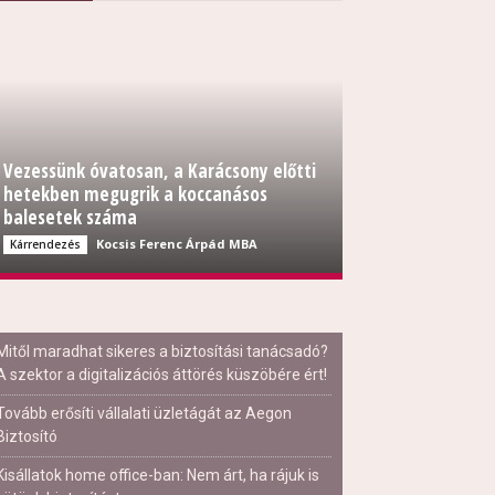
Vezessünk óvatosan, a Karácsony előtti
hetekben megugrik a koccanásos
balesetek száma
Kocsis Ferenc Árpád MBA
Kárrendezés
Mitől maradhat sikeres a biztosítási tanácsadó?
A szektor a digitalizációs áttörés küszöbére ért!
Tovább erősíti vállalati üzletágát az Aegon
Biztosító
Kisállatok home office-ban: Nem árt, ha rájuk is