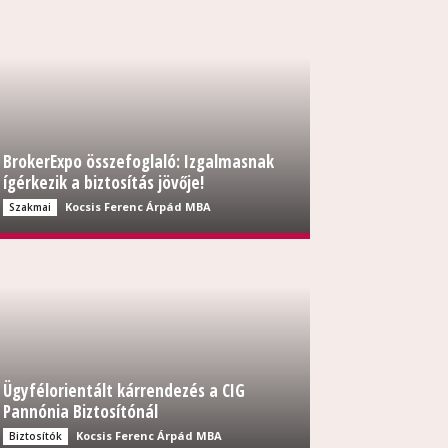
BrokerExpo összefoglaló: Izgalmasnak
ígérkezik a biztosítás jövője!
Kocsis Ferenc Árpád MBA
Szakmai
Ügyfélorientált kárrendezés a CIG
Pannónia Biztosítónál
Kocsis Ferenc Árpád MBA
Biztosítók