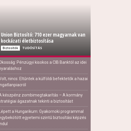
Union Biztosító: 710 ezer magyarnak van
kockázati életbiztosítása
TUDÓSÍTÁS
Biztosítók
Okosság: Pénzügyi kisokos a CIB Banktól az idei
nyaraláshoz
Volt, nincs: Eltűntek a külföldi befektetők a hazai
ingatlanpiacról
A készpénz zombimegtakarítás – A kormány
stratégiai ágazatnak tekinti a biztosítást
Lépett a Hungarikum: Gyakornoki programmal
egybekötött egyetemi szintű biztosítási képzés
indul