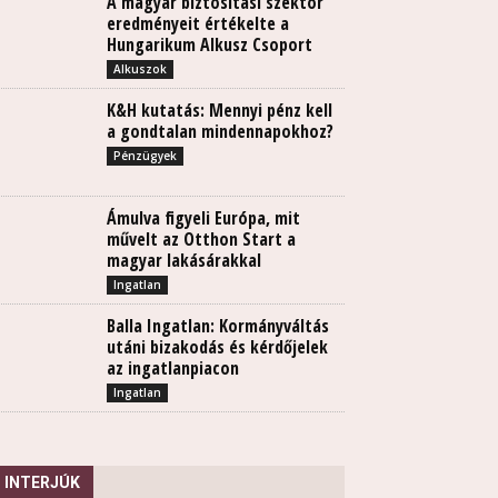
A magyar biztosítási szektor
eredményeit értékelte a
Hungarikum Alkusz Csoport
Alkuszok
K&H kutatás: Mennyi pénz kell
a gondtalan mindennapokhoz?
Pénzügyek
Ámulva figyeli Európa, mit
művelt az Otthon Start a
magyar lakásárakkal
Ingatlan
Balla Ingatlan: Kormányváltás
utáni bizakodás és kérdőjelek
az ingatlanpiacon
Ingatlan
INTERJÚK