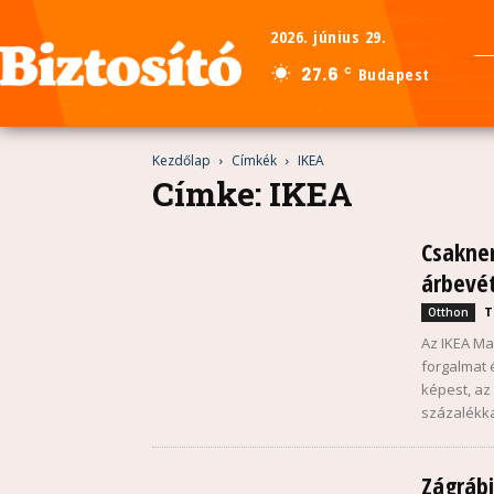
2026. június 29.
27.6
Budapest
C
Kezdőlap
Címkék
IKEA
Címke: IKEA
Csaknem
árbevét
T
Otthon
Az IKEA Ma
forgalmat 
képest, az
százalékka
Zágrábi