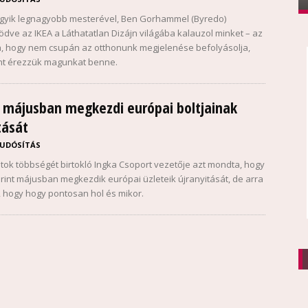
 egyik legnagyobb mesterével, Ben Gorhammel (Byredo)
dve az IKEA a Láthatatlan Dizájn világába kalauzol minket – az
ja, hogy nem csupán az otthonunk megjelenése befolyásolja,
nt érezzük magunkat benne.
 májusban megkezdi európai boltjainak
tását
UDÓSÍTÁS
ltok többségét birtokló Ingka Csoport vezetője azt mondta, hogy
erint májusban megkezdik európai üzleteik újranyitását, de arra
i, hogy hogy pontosan hol és mikor.