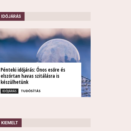
IDŐJÁRÁS
Pénteki időjárás: Ónos esőre és
elszórtan havas szitálásra is
készülhetünk
TUDÓSÍTÁS
IDŐJÁRÁS
KIEMELT