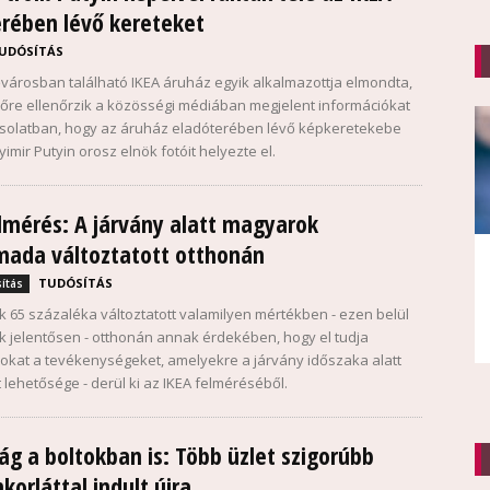
rében lévő kereteket
UDÓSÍTÁS
ővárosban található IKEA áruház egyik alkalmazottja elmondta,
őre ellenőrzik a közösségi médiában megjelent információkat
solatban, hogy az áruház eladóterében lévő képkeretekebe
yimir Putyin orosz elnök fotóit helyezte el.
lmérés: A járvány alatt magyarok
mada változtatott otthonán
TUDÓSÍTÁS
ítás
 65 százaléka változtatott valamilyen mértékben - ezen belül
k jelentősen - otthonán annak érdekében, hogy el tudja
okat a tevékenységeket, amelyekre a járvány időszaka alatt
lt lehetősége - derül ki az IKEA felméréséből.
ág a boltokban is: Több üzlet szigorúbb
korláttal indult újra