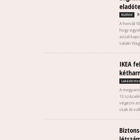
eladóte
T
Külföld
A horvát f
hogy egyel
azzal kapc
valaki Vlag
IKEA fe
kéthar
Lakásbiztos
A magyarok
13 százalé
végezni az
csak itt vo
Biztons
létszám