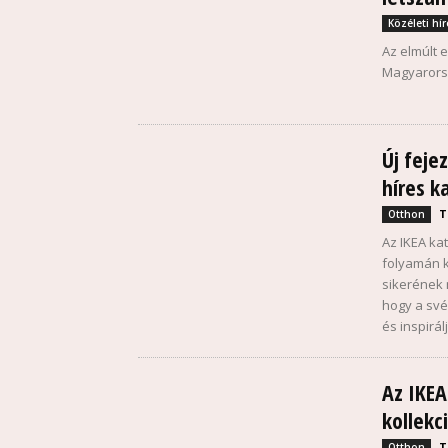
Közéleti hír
Az elmúlt 
Magyarorsz
Új feje
híres k
T
Otthon
Az IKEA ka
folyamán k
sikerének 
hogy a své
és inspirá
Az IKEA
kollekc
T
Otthon