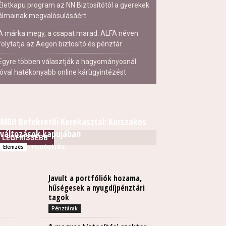
Életkapu program az NN Biztosítótól a gyerekek
álmainak megvalósulásáért
A márka megy, a csapat marad: ALFA néven
folytatja az Aegon biztosító és pénztár
Egyre többen választják a hagyományosnál
jóval hatékonyabb online kárügyintézést
MBH Befektetői Kerekasztal: Korszakos
változások kapujában
LEGFRISSEBB
TUDÓSÍTÁS
Elemzés
Javult a portfóliók hozama,
hűségesek a nyugdíjpénztári
tagok
Pénztárak