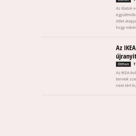
Az illatok
együttműkö
ötlet alap
hogy miké
Az IKEA
újranyi
T
Otthon
Az IKEA-bo
terveik sz
nem tért k