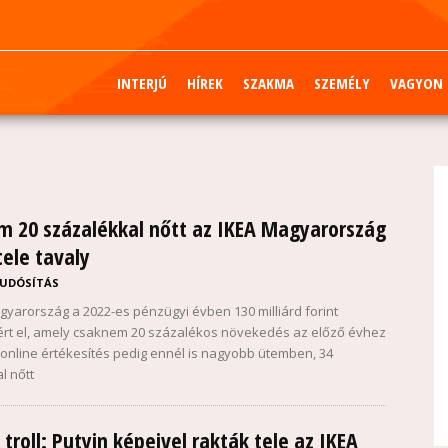
INTERJÚ
HÍREK
SZAKMA
SZEMÉLY
VAGYON
 20 százalékkal nőtt az IKEA Magyarország
ele tavaly
UDÓSÍTÁS
gyarország a 2022-es pénzügyi évben 130 milliárd forint
ért el, amely csaknem 20 százalékos növekedés az előző évhez
 online értékesítés pedig ennél is nagyobb ütemben, 34
l nőtt
 troll: Putyin képeivel rakták tele az IKEA