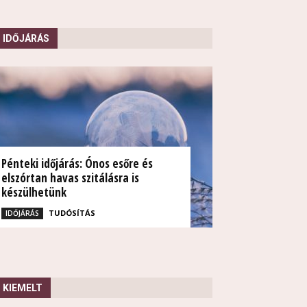
IDŐJÁRÁS
Pénteki időjárás: Ónos esőre és
elszórtan havas szitálásra is
készülhetünk
TUDÓSÍTÁS
IDŐJÁRÁS
KIEMELT