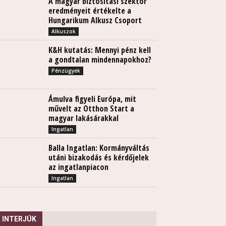
A magyar biztosítási szektor
eredményeit értékelte a
Hungarikum Alkusz Csoport
Alkuszok
K&H kutatás: Mennyi pénz kell
a gondtalan mindennapokhoz?
Pénzügyek
Ámulva figyeli Európa, mit
művelt az Otthon Start a
magyar lakásárakkal
Ingatlan
Balla Ingatlan: Kormányváltás
utáni bizakodás és kérdőjelek
az ingatlanpiacon
Ingatlan
INTERJÚK