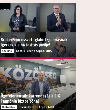
BrokerExpo összefoglaló: Izgalmasnak
ígérkezik a biztosítás jövője!
Kocsis Ferenc Árpád MBA
Szakmai
Ügyfélorientált kárrendezés a CIG
Pannónia Biztosítónál
Kocsis Ferenc Árpád MBA
Biztosítók