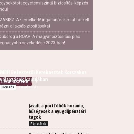
egybekötött egyetemi szintű biztosítási képzés
indul
MABISZ: Az emelkedő ingatlanárak miatt át kell
nézni a laksábiztosításokat
Dübörög a ROAR: A magyar biztosítási piac
legnagyobb növekedése 2023-ban!
MBH Befektetői Kerekasztal: Korszakos
változások kapujában
LEGFRISSEBB
TUDÓSÍTÁS
Elemzés
Javult a portfóliók hozama,
hűségesek a nyugdíjpénztári
tagok
Pénztárak