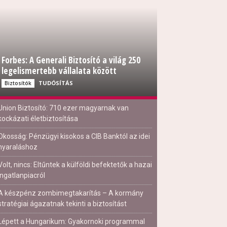
Forbes: A Generali Biztosító a világ 250
legelismertebb vállalata között
TUDÓSÍTÁS
Biztosítók
Union Biztosító: 710 ezer magyarnak van
kockázati életbiztosítása
Okosság: Pénzügyi kisokos a CIB Banktól az idei
nyaraláshoz
Volt, nincs: Eltűntek a külföldi befektetők a hazai
ingatlanpiacról
A készpénz zombimegtakarítás – A kormány
stratégiai ágazatnak tekinti a biztosítást
Lépett a Hungarikum: Gyakornoki programmal