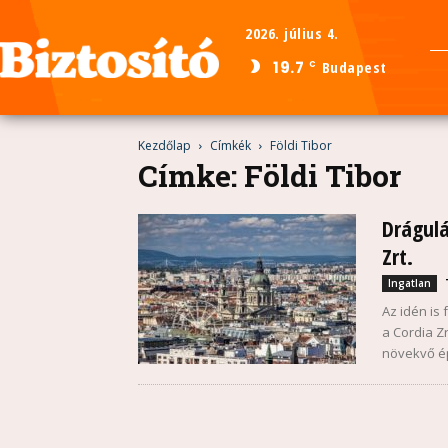
2026. július 4.
19.7
Budapest
C
Kezdőlap
Címkék
Földi Tibor
Címke: Földi Tibor
Drágulá
Zrt.
Ingatlan
Az idén is
a Cordia Zr
növekvő ép