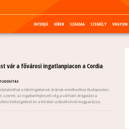
INTERJÚ
HÍREK
SZAKMA
SZEMÉLY
VAGYON
st vár a fővárosi ingatlanpiacon a Cordia
TUDÓSÍTÁS
 folytatódhat a lakóingatlanok árának emelkedése Budapesten
t. szerint, az ingatlanfejlesztő cég a várható drágulást a
ítési költségekkel és a kínálat szűkülésével magyarázza.