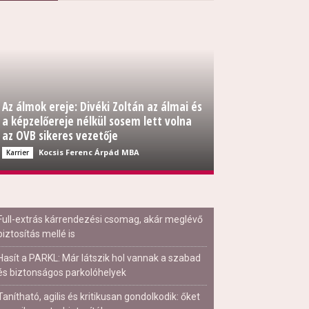
Az álmok ereje: Divéki Zoltán az álmai és
a képzelőereje nélkül sosem lett volna
az OVB sikeres vezetője
Kocsis Ferenc Árpád MBA
Karrier
Full-extrás kárrendezési csomag, akár meglévő
biztosítás mellé is
Hasít a PARKL: Már látszik hol vannak a szabad
és biztonságos parkolóhelyek
Tanítható, agilis és kritikusan gondolkodik: őket