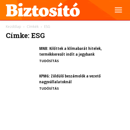
Kezdőlap
Címkék
ESG
Címke: ESG
MNB: Kilőttek a klímabarát hitelek,
termékkeresőt indít a jegybank
TUDÓSÍTÁS
KPMG: Zöldülő beszámolók a vezető
nagyvállalatoknál
TUDÓSÍTÁS