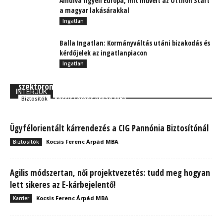
Ámulva figyeli Európa, mit művelt az Otthon Start
a magyar lakásárakkal
Ingatlan
Balla Ingatlan: Kormányváltás utáni bizakodás és
kérdőjelek az ingatlanpiacon
Ingatlan
Alexander Protsenko: Az Allianz a biztosítói
szektoron kívüli vállalatokkal is versenyez
INTERJÚK
Kocsis Ferenc Árpád MBA
Biztosítók
Ügyfélorientált kárrendezés a CIG Pannónia Biztosítónál
Kocsis Ferenc Árpád MBA
Biztosítók
Agilis módszertan, női projektvezetés: tudd meg hogyan
lett sikeres az E-kárbejelentő!
Kocsis Ferenc Árpád MBA
Karrier