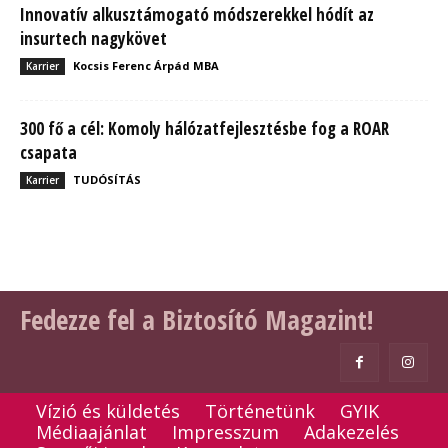
Innovatív alkusztámogató módszerekkel hódít az
insurtech nagykövet
Kocsis Ferenc Árpád MBA
Karrier
300 fő a cél: Komoly hálózatfejlesztésbe fog a ROAR
csapata
TUDÓSÍTÁS
Karrier
Fedezze fel a Biztosító Magazint!
Vízió és küldetés
Történetünk
GYIK
Médiaajánlat
Impresszum
Adakezelés