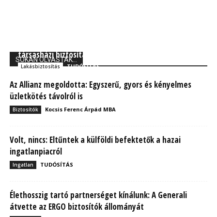
Grantis: A Jókai utcai házomlás rámutat a
társasházi biztosítás fontosságára
SOKAN OLVASTÁK...
TUDÓSÍTÁS
Lakásbiztosítás
Az Allianz megoldotta: Egyszerű, gyors és kényelmes
üzletkötés távolról is
Kocsis Ferenc Árpád MBA
Biztosítók
Volt, nincs: Eltűntek a külföldi befektetők a hazai
ingatlanpiacról
TUDÓSÍTÁS
Ingatlan
Élethosszig tartó partnerséget kínálunk: A Generali
átvette az ERGO biztosítók állományát