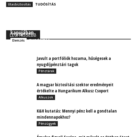
TUDÓSÍTÁS
Utasbiztosítás
MBH Befektetői Kerekasztal: Korszakos változások
kapujában
LEGFRISSEBB
TUDÓSÍTÁS
Elemzés
Javult a portfóliók hozama, hűségesek a
nyugdíjpénztári tagok
Pénztárak
A magyar biztosítási szektor eredményeit
értékelte a Hungarikum Alkusz Csoport
Alkuszok
K&H kutatás: Mennyi pénz kell a gondtalan
mindennapokhoz?
Pénzügyek