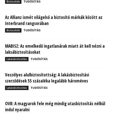
TUDÓSÍTÁS
Biztosítók
Az Allianz ismét világelső a biztosító márkák között az
Interbrand rangsorában
TUDÓSÍTÁS
Biztosítók
MABISZ: Az emelkedő ingatlanárak miatt át kell nézni a
laksábiztosításokat
TUDÓSÍTÁS
Lakásbiztosítás
Veszélyes alulbiztosítottság: A lakásbiztosítási
szerződések 55 százaléka legalább hároméves
TUDÓSÍTÁS
Lakásbiztosítás
OVB: A magyarok fele még mindig utasbiztosítás nélkül
indul nyaralni