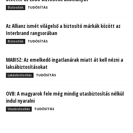
TUDÓSÍTÁS
Biztosítók
Az Allianz ismét világelső a biztosító márkák között az
Interbrand rangsorában
TUDÓSÍTÁS
Biztosítók
MABISZ: Az emelkedő ingatlanárak miatt át kell nézni a
laksábiztosításokat
TUDÓSÍTÁS
Lakásbiztosítás
OVB: A magyarok fele még mindig utasbiztosítás nélkül
indul nyaralni
TUDÓSÍTÁS
Utasbiztosítás
MBH Befektetői Kerekasztal: Korszakos változások