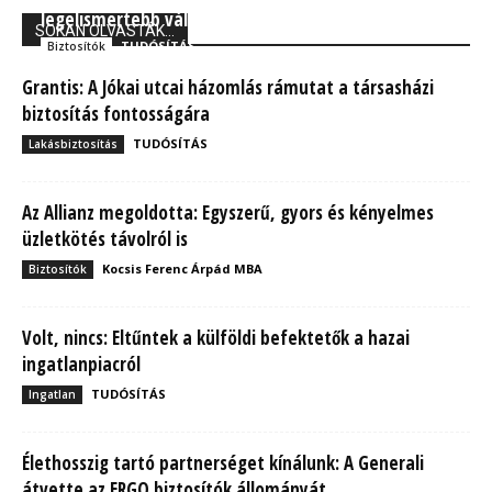
legelismertebb vállalata között
SOKAN OLVASTÁK...
TUDÓSÍTÁS
Biztosítók
Grantis: A Jókai utcai házomlás rámutat a társasházi
biztosítás fontosságára
TUDÓSÍTÁS
Lakásbiztosítás
Az Allianz megoldotta: Egyszerű, gyors és kényelmes
üzletkötés távolról is
Kocsis Ferenc Árpád MBA
Biztosítók
Volt, nincs: Eltűntek a külföldi befektetők a hazai
ingatlanpiacról
TUDÓSÍTÁS
Ingatlan
Élethosszig tartó partnerséget kínálunk: A Generali
átvette az ERGO biztosítók állományát