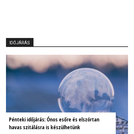
IDŐJÁRÁS
Pénteki időjárás: Ónos esőre és elszórtan
havas szitálásra is készülhetünk