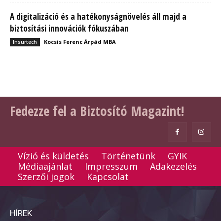
A digitalizáció és a hatékonyságnövelés áll majd a
biztosítási innovációk fókuszában
Kocsis Ferenc Árpád MBA
Insurtech
Fedezze fel a Biztosító Magazint!
Vízió és küldetés
Történetünk
GYIK
Médiaajánlat
Impresszum
Adakezelés
Szerzői jogok
Kapcsolat
HÍREK