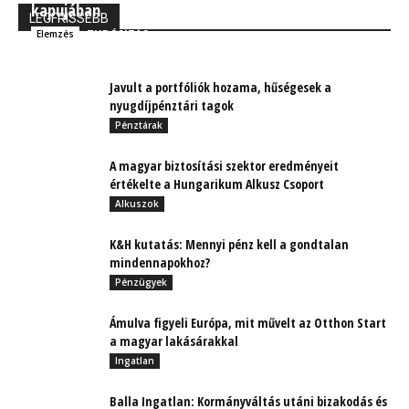
kapujában
LEGFRISSEBB
TUDÓSÍTÁS
Elemzés
Javult a portfóliók hozama, hűségesek a
nyugdíjpénztári tagok
Pénztárak
A magyar biztosítási szektor eredményeit
értékelte a Hungarikum Alkusz Csoport
Alkuszok
K&H kutatás: Mennyi pénz kell a gondtalan
mindennapokhoz?
Pénzügyek
Ámulva figyeli Európa, mit művelt az Otthon Start
a magyar lakásárakkal
Ingatlan
Balla Ingatlan: Kormányváltás utáni bizakodás és