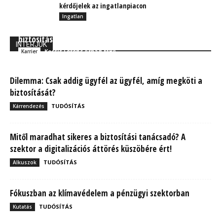
kérdőjelek az ingatlanpiacon
Ingatlan
A közösségi médián keresztül toborozza a jövő
biztosítási tanácsadóit
INTERJÚK
Kocsis Ferenc Árpád MBA
Karrier
Dilemma: Csak addig ügyfél az ügyfél, amíg megköti a
biztosítását?
TUDÓSÍTÁS
Kárrendezés
Mitől maradhat sikeres a biztosítási tanácsadó? A
szektor a digitalizációs áttörés küszöbére ért!
TUDÓSÍTÁS
Alkuszok
Fókuszban az klímavédelem a pénzügyi szektorban
TUDÓSÍTÁS
Kutatás