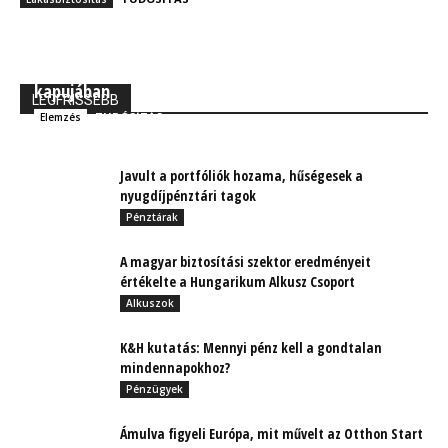
MBH Befektetői Kerekasztal: Korszakos változások
kapujában
LEGFRISSEBB
TUDÓSÍTÁS
Elemzés
Javult a portfóliók hozama, hűségesek a
nyugdíjpénztári tagok
Pénztárak
A magyar biztosítási szektor eredményeit
értékelte a Hungarikum Alkusz Csoport
Alkuszok
K&H kutatás: Mennyi pénz kell a gondtalan
mindennapokhoz?
Pénzügyek
Ámulva figyeli Európa, mit művelt az Otthon Start