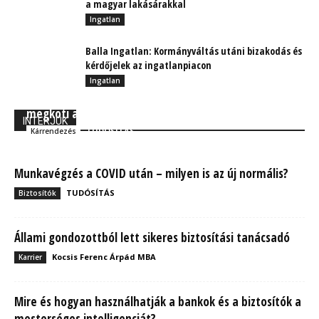
a magyar lakásárakkal
Ingatlan
Balla Ingatlan: Kormányváltás utáni bizakodás és
kérdőjelek az ingatlanpiacon
Ingatlan
Dilemma: Csak addig ügyfél az ügyfél, amíg
megköti a biztosítását?
INTERJÚK
TUDÓSÍTÁS
Kárrendezés
Munkavégzés a COVID után – milyen is az új normális?
TUDÓSÍTÁS
Biztosítók
Állami gondozottból lett sikeres biztosítási tanácsadó
Kocsis Ferenc Árpád MBA
Karrier
Mire és hogyan használhatják a bankok és a biztosítók a
mesterséges intelligenciát?