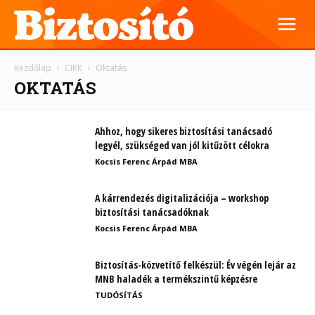
Kezdőlap
CIKK
Oktatás
OKTATÁS
Ahhoz, hogy sikeres biztosítási tanácsadó
legyél, szükséged van jól kitűzött célokra
Kocsis Ferenc Árpád MBA
A kárrendezés digitalizációja – workshop
biztosítási tanácsadóknak
Kocsis Ferenc Árpád MBA
Biztosítás-közvetítő felkészül: Év végén lejár az
MNB haladék a termékszintű képzésre
TUDÓSÍTÁS