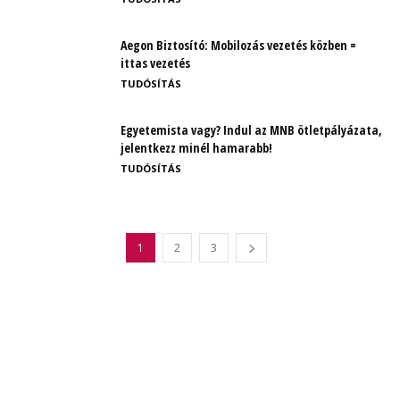
Aegon Biztosító: Mobilozás vezetés közben =
ittas vezetés
TUDÓSÍTÁS
Egyetemista vagy? Indul az MNB ötletpályázata,
jelentkezz minél hamarabb!
TUDÓSÍTÁS
1
2
3