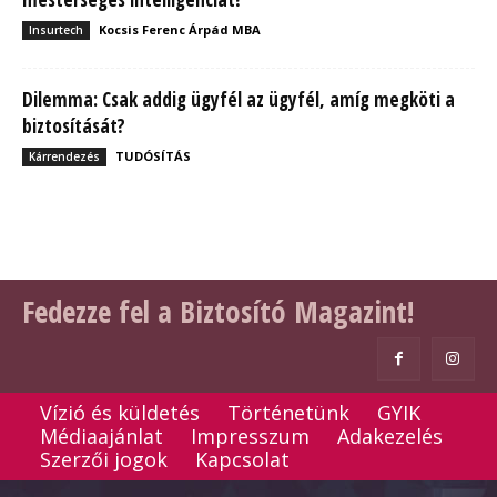
Kocsis Ferenc Árpád MBA
Insurtech
Dilemma: Csak addig ügyfél az ügyfél, amíg megköti a
biztosítását?
TUDÓSÍTÁS
Kárrendezés
Fedezze fel a Biztosító Magazint!
Vízió és küldetés
Történetünk
GYIK
Médiaajánlat
Impresszum
Adakezelés
Szerzői jogok
Kapcsolat