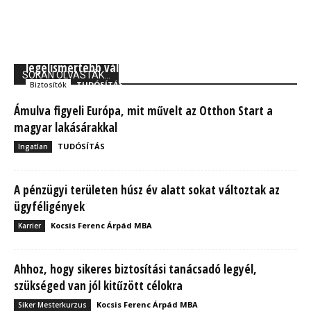
Forbes: A Generali Biztosító a világ 250
legelismertebb vállalata között
SOKAN OLVASTÁK...
TUDÓSÍTÁS
Biztosítók
Ámulva figyeli Európa, mit művelt az Otthon Start a
magyar lakásárakkal
TUDÓSÍTÁS
Ingatlan
A pénzügyi területen húsz év alatt sokat változtak az
ügyféligények
Kocsis Ferenc Árpád MBA
Karrier
Ahhoz, hogy sikeres biztosítási tanácsadó legyél,
szükséged van jól kitűzött célokra
Kocsis Ferenc Árpád MBA
Siker Mesterkurzus