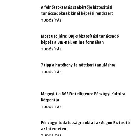
A felnőttoktatás szakértője biztosítási
tanácsadóknak kínál képzési rendszert
TUDÓSÍTÁS
Most utoljára: OKJ-s biztosítási tanácsadó
képzés a BIB-nél, online formában
TUDÓSÍTÁS
7 tipp a hatékony felnőttkori tanuláshoz
TUDÓSÍTÁS
Megnyílt a BGE Fintelligence Pénzügyi Kultúra
Központja
TUDÓSÍTÁS
Pénzügyi tudatosságra oktat az Aegon Biztosító
az Interneten
TUDÓSÍTÁS