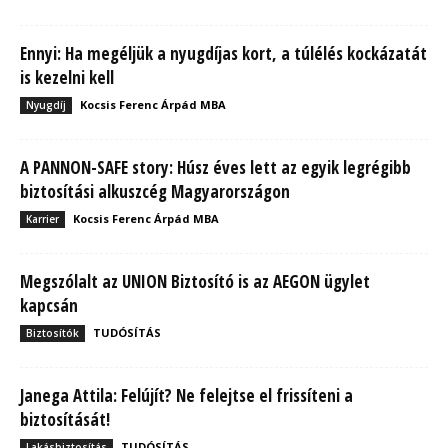
Ennyi: Ha megéljük a nyugdíjas kort, a túlélés kockázatát
is kezelni kell
Kocsis Ferenc Árpád MBA
Nyugdíj
A PANNON-SAFE story: Húsz éves lett az egyik legrégibb
biztosítási alkuszcég Magyarországon
Kocsis Ferenc Árpád MBA
Karrier
Megszólalt az UNION Biztosító is az AEGON ügylet
kapcsán
TUDÓSÍTÁS
Biztosítók
Janega Attila: Felújít? Ne felejtse el frissíteni a
biztosítását!
TUDÓSÍTÁS
Lakásbiztosítás