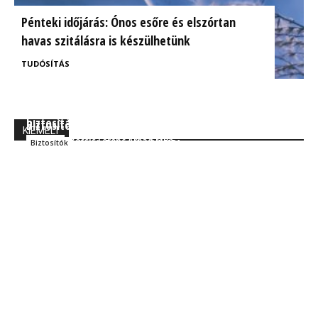
Pénteki időjárás: Ónos esőre és elszórtan
havas szitálásra is készülhetünk
TUDÓSÍTÁS
BrokerExpo összefoglaló: Izgalmasnak ígérkezik a
Ügyfélorientált kárrendezés a CIG Pannónia
biztosítás jövője!
Biztosítónál
KIEMELT
Kocsis Ferenc Árpád MBA
Szakmai
Kocsis Ferenc Árpád MBA
Biztosítók