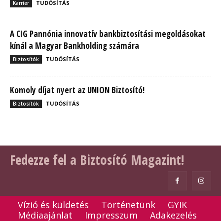
TUDÓSÍTÁS
Karrier
A CIG Pannónia innovatív bankbiztosítási megoldásokat
kínál a Magyar Bankholding számára
TUDÓSÍTÁS
Biztosítók
Komoly díjat nyert az UNION Biztosító!
TUDÓSÍTÁS
Biztosítók
Fedezze fel a Biztosító Magazint!
Vízió és küldetés
Történetünk
GYIK
Médiaajánlat
Impresszum
Adakezelés