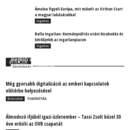
Ámulva figyeli Európa, mit művelt az Otthon Start
a magyar lakásárakkal
Ingatlan
Balla Ingatlan: Kormányváltás utáni bizakodás és
kérdőjelek az ingatlanpiacon
Ingatlan
Dilemma: Csak addig ügyfél az ügyfél, amíg
megköti a biztosítását?
INTERJÚK
TUDÓSÍTÁS
Kárrendezés
Még gyorsabb digitalizáció az emberi kapcsolatok
előtérbe helyezésével
TUDÓSÍTÁS
Biztosítók
Álmodozó ifjúból igazi üzletember – Tassi Zsolt közel 30
éve erősíti az OVB csapatát