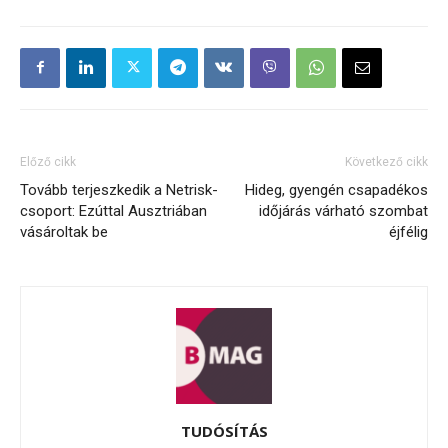
Előző cikk
Következő cikk
Tovább terjeszkedik a Netrisk-
Hideg, gyengén csapadékos
csoport: Ezúttal Ausztriában
időjárás várható szombat
vásároltak be
éjfélig
TUDÓSÍTÁS