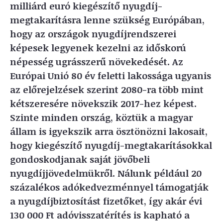
milliárd euró kiegészítő nyugdíj-
megtakarításra lenne szükség Európában,
hogy az országok nyugdíjrendszerei
képesek legyenek kezelni az időskorú
népesség ugrásszerű növekedését. Az
Európai Unió 80 év feletti lakossága ugyanis
az előrejelzések szerint 2080-ra több mint
kétszeresére növekszik 2017-hez képest.
Szinte minden ország, köztük a magyar
állam is igyekszik arra ösztönözni lakosait,
hogy kiegészítő nyugdíj-megtakarításokkal
gondoskodjanak saját jövőbeli
nyugdíjjövedelmükről. Nálunk például 20
százalékos adókedvezménnyel támogatják
a nyugdíjbiztosítást fizetőket, így akár évi
130 000 Ft adóvisszatérítés is kapható a