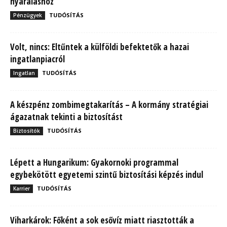
nyaraláshoz
TUDÓSÍTÁS
Pénzügyek
Volt, nincs: Eltűntek a külföldi befektetők a hazai
ingatlanpiacról
TUDÓSÍTÁS
Ingatlan
A készpénz zombimegtakarítás – A kormány stratégiai
ágazatnak tekinti a biztosítást
TUDÓSÍTÁS
Biztosítók
Lépett a Hungarikum: Gyakornoki programmal
egybekötött egyetemi szintű biztosítási képzés indul
TUDÓSÍTÁS
Karrier
Viharkárok: Főként a sok esővíz miatt riasztották a