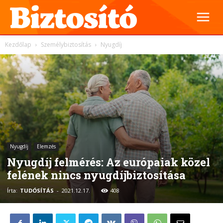
Kezdőlap
Személybiztosítás
Nyugdíj
Nyugdíj
Elemzés
Nyugdíj felmérés: Az európaiak közel
felének nincs nyugdíjbiztosítása
Írta:
TUDÓSÍTÁS
-
2021.12.17.
408