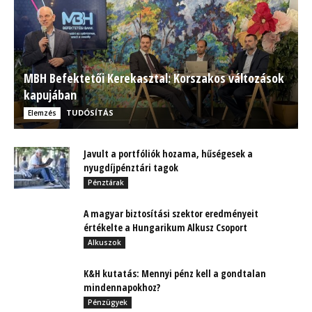
MBH Befektetői Kerekasztal: Korszakos változások
kapujában
TUDÓSÍTÁS
Elemzés
Javult a portfóliók hozama, hűségesek a
nyugdíjpénztári tagok
Pénztárak
A magyar biztosítási szektor eredményeit
értékelte a Hungarikum Alkusz Csoport
Alkuszok
K&H kutatás: Mennyi pénz kell a gondtalan
mindennapokhoz?
Pénzügyek