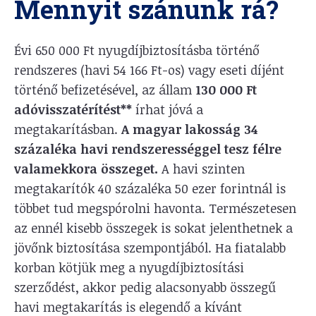
Mennyit szánunk rá?
Évi 650 000 Ft nyugdíjbiztosításba történő
rendszeres (havi 54 166 Ft-os) vagy eseti díjént
történő befizetésével, az állam
130 000 Ft
adóvisszatérítést**
írhat jóvá a
megtakarításban.
A magyar lakosság 34
százaléka havi rendszerességgel tesz félre
valamekkora összeget.
A havi szinten
megtakarítók 40 százaléka 50 ezer forintnál is
többet tud megspórolni havonta. Természetesen
az ennél kisebb összegek is sokat jelenthetnek a
jövőnk biztosítása szempontjából. Ha fiatalabb
korban kötjük meg a nyugdíjbiztosítási
szerződést, akkor pedig alacsonyabb összegű
havi megtakarítás is elegendő a kívánt