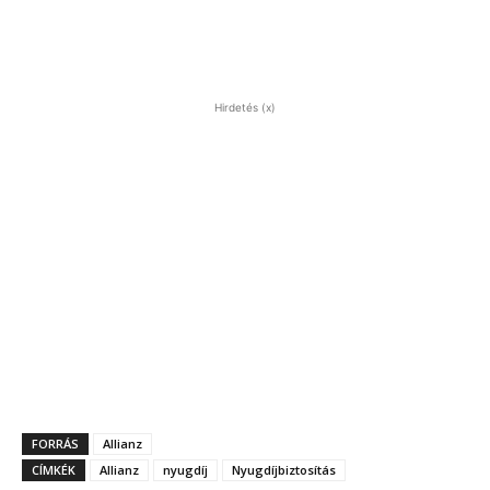
Hirdetés (x)
FORRÁS
Allianz
CÍMKÉK
Allianz
nyugdíj
Nyugdíjbiztosítás