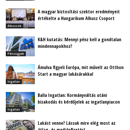
A magyar biztosítási szektor eredményeit
értékelte a Hungarikum Alkusz Csoport
Alkuszok
K&H kutatás: Mennyi pénz kell a gondtalan
mindennapokhoz?
Pénzügyek
Ámulva figyeli Európa, mit művelt az Otthon
Start a magyar lakásárakkal
Ingatlan
Balla Ingatlan: Kormányváltás utáni
bizakodás és kérdőjelek az ingatlanpiacon
Ingatlan
Lakást venne? Lássuk mire elég most az
átlag- és mediánfizetés!