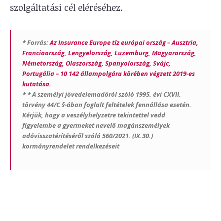
szolgáltatási cél eléréséhez.
* Forrás:
Az Insurance Europe tíz európai ország – Ausztria,
Franciaország, Lengyelország, Luxemburg, Magyarország,
Németország, Olaszország, Spanyolország, Svájc,
Portugália – 10 142 állampolgára körében végzett 2019-es
kutatása
.
* * A személyi jövedelemadóról szóló 1995. évi CXVII.
törvény 44/C §-ában foglalt feltételek fennállása esetén.
Kérjük, hogy a veszélyhelyzetre tekintettel vedd
figyelembe a gyermeket nevelő magánszemélyek
adóvisszatérítéséről szóló 560/2021. (IX.30.)
kormányrendelet rendelkezéseit