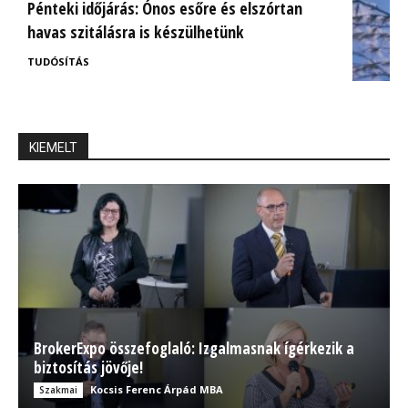
Pénteki időjárás: Ónos esőre és elszórtan
havas szitálásra is készülhetünk
TUDÓSÍTÁS
KIEMELT
BrokerExpo összefoglaló: Izgalmasnak ígérkezik a
biztosítás jövője!
Kocsis Ferenc Árpád MBA
Szakmai