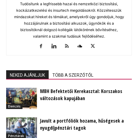
Tudósítunk a legfrissebb hazai és nemzetközi biztosítási,
kockázatkezelési és insurtech megoldásokról. Közzétesszük
mindazokat híreket és témákat, amelyekről úgy gondoljuk, hogy
hozzájárulnak a biztosítási alkuszok, ügynökök és a
biztosítóknál dolgozó kollégák látókörének bővítéséhez,
valamint a szakmai tudásuk fejlődéséhez.
NEKED AJÁNLJUK
TÖBB A SZERZŐTŐL
MBH Befektetői Kerekasztal: Korszakos
változások kapujában
Elemzés
Javult a portfóliók hozama, hűségesek a
nyugdíjpénztári tagok
Pénztárak