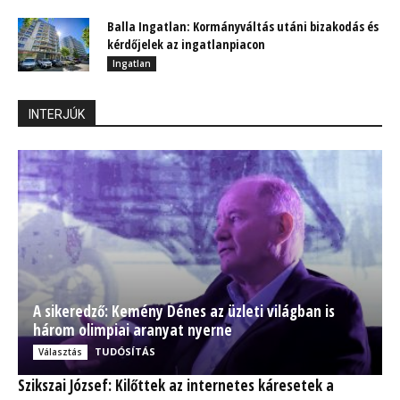
Balla Ingatlan: Kormányváltás utáni bizakodás és
kérdőjelek az ingatlanpiacon
Ingatlan
INTERJÚK
A sikeredző: Kemény Dénes az üzleti világban is
három olimpiai aranyat nyerne
TUDÓSÍTÁS
Választás
Szikszai József: Kilőttek az internetes káresetek a