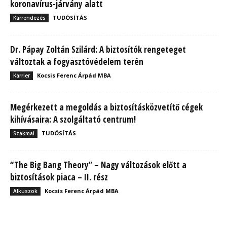
koronavírus-járvány alatt
TUDÓSÍTÁS
Kárrendezés
Dr. Pápay Zoltán Szilárd: A biztosítók rengeteget
változtak a fogyasztóvédelem terén
Kocsis Ferenc Árpád MBA
Karrier
Megérkezett a megoldás a biztosításközvetítő cégek
kihívásaira: A szolgáltató centrum!
TUDÓSÍTÁS
Szakmai
“The Big Bang Theory” – Nagy változások előtt a
biztosítások piaca – II. rész
Kocsis Ferenc Árpád MBA
Alkuszok