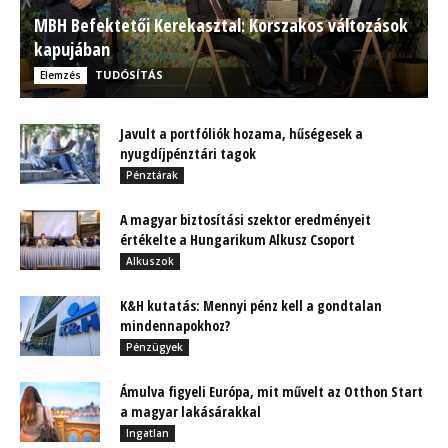
MBH Befektetői Kerekasztal: Korszakos változások
kapujában
TUDÓSÍTÁS
Elemzés
Javult a portfóliók hozama, hűségesek a
nyugdíjpénztári tagok
Pénztárak
A magyar biztosítási szektor eredményeit
értékelte a Hungarikum Alkusz Csoport
Alkuszok
K&H kutatás: Mennyi pénz kell a gondtalan
mindennapokhoz?
Pénzügyek
Ámulva figyeli Európa, mit művelt az Otthon Start
a magyar lakásárakkal
Ingatlan