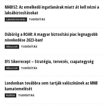
MABISZ: Az emelkedő ingatlanárak miatt át kell nézni a
laksábiztosításokat
TUDÓSÍTÁS
Lakásbiztosítás
Dübörög a ROAR: A magyar biztosítási piac legnagyobb
növekedése 2023-ban!
TUDÓSÍTÁS
Alkuszok
EFS Sikerrecept – Stratégia, tervezés, csapategység
TUDÓSÍTÁS
Alkuszok
Londonban továbbra sem tartják valószínűnek az MNB
kamatemelését
TUDÓSÍTÁS
Külföld