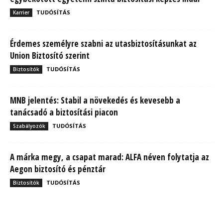
TUDÓSÍTÁS
Karrier
Érdemes személyre szabni az utasbiztosításunkat az
Union Biztosító szerint
TUDÓSÍTÁS
Biztosítók
MNB jelentés: Stabil a növekedés és kevesebb a
tanácsadó a biztosítási piacon
TUDÓSÍTÁS
Szabályozók
A márka megy, a csapat marad: ALFA néven folytatja az
Aegon biztosító és pénztár
TUDÓSÍTÁS
Biztosítók
MBH Befektetői Kerekasztal: Korszakos változások