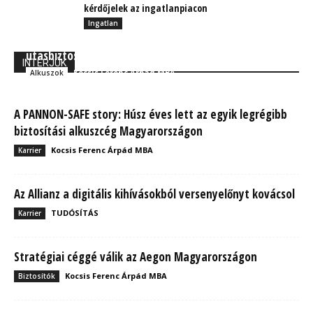
kérdőjelek az ingatlanpiacon
Ingatlan
Utazik? Ezekre a dolgokra érdemes figyelni, ha
utasbiztosítást köt
INTERJÚK
Kocsis Ferenc Árpád MBA
Alkuszok
A PANNON-SAFE story: Húsz éves lett az egyik legrégibb
biztosítási alkuszcég Magyarországon
Kocsis Ferenc Árpád MBA
Karrier
Az Allianz a digitális kihívásokból versenyelőnyt kovácsol
TUDÓSÍTÁS
Karrier
Stratégiai céggé válik az Aegon Magyarországon
Kocsis Ferenc Árpád MBA
Biztosítók