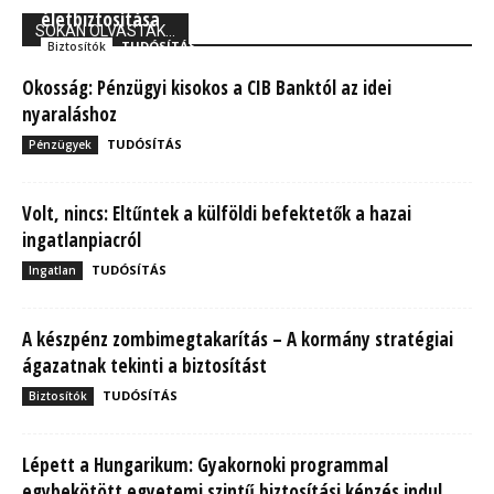
életbiztosítása
SOKAN OLVASTÁK...
TUDÓSÍTÁS
Biztosítók
Okosság: Pénzügyi kisokos a CIB Banktól az idei
nyaraláshoz
TUDÓSÍTÁS
Pénzügyek
Volt, nincs: Eltűntek a külföldi befektetők a hazai
ingatlanpiacról
TUDÓSÍTÁS
Ingatlan
A készpénz zombimegtakarítás – A kormány stratégiai
ágazatnak tekinti a biztosítást
TUDÓSÍTÁS
Biztosítók
Lépett a Hungarikum: Gyakornoki programmal
egybekötött egyetemi szintű biztosítási képzés indul