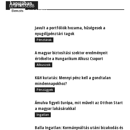
kapujában
LEGFRISSEBB
TUDÓSÍTÁS
Elemzés
Javult a portfóliók hozama, hűségesek a
nyugdíjpénztári tagok
Pénztárak
A magyar biztosítási szektor eredményeit
értékelte a Hungarikum Alkusz Csoport
Alkuszok
K&H kutatás: Mennyi pénz kell a gondtalan
mindennapokhoz?
Pénzügyek
Ámulva figyeli Európa, mit művelt az Otthon Start
a magyar lakásárakkal
Ingatlan
Balla Ingatlan: Kormányváltás utáni bizakodás és