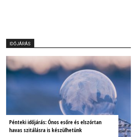
IDŐJÁRÁS
Pénteki időjárás: Ónos esőre és elszórtan
havas szitálásra is készülhetünk