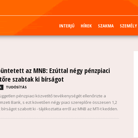
INTERJÚ
HÍREK
SZAKMA
SZEMÉLY
üntetett az MNB: Ezúttal négy pénzpiaci
tőre szabtak ki bírságot
TUDÓSÍTÁS
k
üggetlen pénzpiaci közvetítő tevékenységét ellenőrizte a
zeti Bank, s ezt követően négy piaci szereplőre összesen 1,2
nt bírságot szabott ki - tájékoztatta erről az MNB az MTI-t kedden.