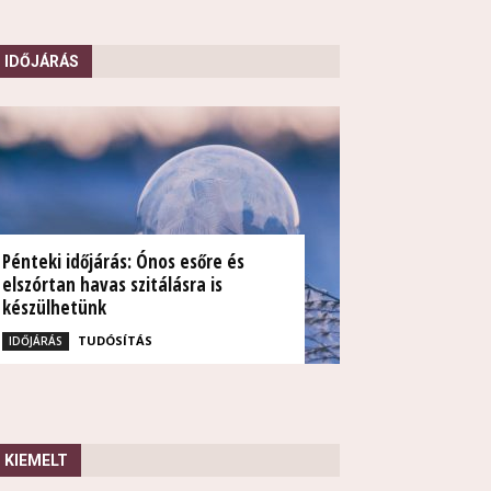
IDŐJÁRÁS
Pénteki időjárás: Ónos esőre és
elszórtan havas szitálásra is
készülhetünk
TUDÓSÍTÁS
IDŐJÁRÁS
KIEMELT