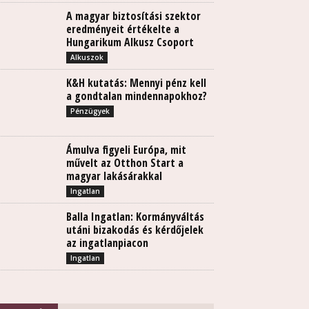
A magyar biztosítási szektor
eredményeit értékelte a
Hungarikum Alkusz Csoport
Alkuszok
K&H kutatás: Mennyi pénz kell
a gondtalan mindennapokhoz?
Pénzügyek
Ámulva figyeli Európa, mit
művelt az Otthon Start a
magyar lakásárakkal
Ingatlan
Balla Ingatlan: Kormányváltás
utáni bizakodás és kérdőjelek
az ingatlanpiacon
Ingatlan