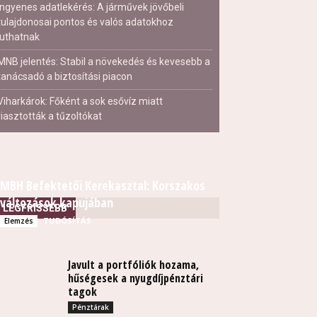
Ingyenes adatlekérés: A járművek jövőbeli
tulajdonosai pontos és valós adatokhoz
juthatnak
MNB jelentés: Stabil a növekedés és kevesebb a
tanácsadó a biztosítási piacon
Viharkárok: Főként a sok esővíz miatt
riasztották a tűzoltókat
MBH Befektetői Kerekasztal: Korszakos
változások kapujában
LEGFRISSEBB
TUDÓSÍTÁS
Elemzés
Javult a portfóliók hozama,
hűségesek a nyugdíjpénztári
tagok
Pénztárak