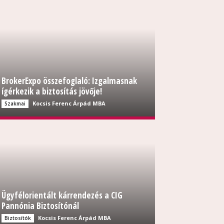
BrokerExpo összefoglaló: Izgalmasnak
ígérkezik a biztosítás jövője!
Kocsis Ferenc Árpád MBA
Szakmai
Ügyfélorientált kárrendezés a CIG
Pannónia Biztosítónál
Kocsis Ferenc Árpád MBA
Biztosítók