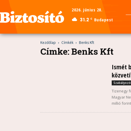
2026. június 28.
31.2
Budapest
C
Kezdőlap
Címkék
Benks Kft
Címke: Benks Kft
Ismét b
közvetí
Szabályozó
Tizenegy f
Magyar Nem
millió fori