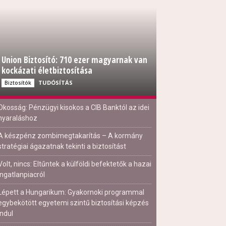
Union Biztosító: 710 ezer magyarnak van
kockázati életbiztosítása
TUDÓSÍTÁS
Biztosítók
Okosság: Pénzügyi kisokos a CIB Banktól az idei
nyaraláshoz
A készpénz zombimegtakarítás – A kormány
stratégiai ágazatnak tekinti a biztosítást
Volt, nincs: Eltűntek a külföldi befektetők a hazai
ingatlanpiacról
Lépett a Hungarikum: Gyakornoki programmal
egybekötött egyetemi szintű biztosítási képzés
indul