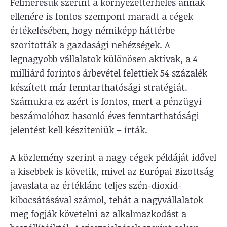
Felmérésük szerint a környezetterhelés annak
ellenére is fontos szempont maradt a cégek
értékelésében, hogy némiképp háttérbe
szorították a gazdasági nehézségek. A
legnagyobb vállalatok különösen aktívak, a 4
milliárd forintos árbevétel felettiek 54 százalék
készített már fenntarthatósági stratégiát.
Számukra ez azért is fontos, mert a pénzügyi
beszámolóhoz hasonló éves fenntarthatósági
jelentést kell készíteniük – írták.
A közlemény szerint a nagy cégek példáját idővel
a kisebbek is követik, mivel az Európai Bizottság
javaslata az értéklánc teljes szén-dioxid-
kibocsátásával számol, tehát a nagyvállalatok
meg fogják követelni az alkalmazkodást a