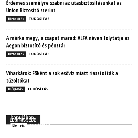
Érdemes személyre szabni az utasbiztosításunkat az
Union Biztosító szerint
TUDÓSÍTÁS
Biztosítók
A márka megy, a csapat marad: ALFA néven folytatja az
Aegon biztosító és pénztár
TUDÓSÍTÁS
Biztosítók
Viharkárok: Főként a sok esővíz miatt riasztották a
tűzoltókat
TUDÓSÍTÁS
IDŐJÁRÁS
MBH Befektetői Kerekasztal: Korszakos változások
kapujában
LEGFRISSEBB
TUDÓSÍTÁS
Elemzés