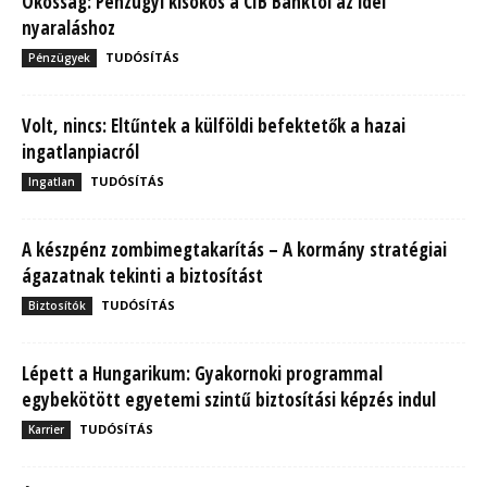
Okosság: Pénzügyi kisokos a CIB Banktól az idei
nyaraláshoz
TUDÓSÍTÁS
Pénzügyek
Volt, nincs: Eltűntek a külföldi befektetők a hazai
ingatlanpiacról
TUDÓSÍTÁS
Ingatlan
A készpénz zombimegtakarítás – A kormány stratégiai
ágazatnak tekinti a biztosítást
TUDÓSÍTÁS
Biztosítók
Lépett a Hungarikum: Gyakornoki programmal
egybekötött egyetemi szintű biztosítási képzés indul
TUDÓSÍTÁS
Karrier