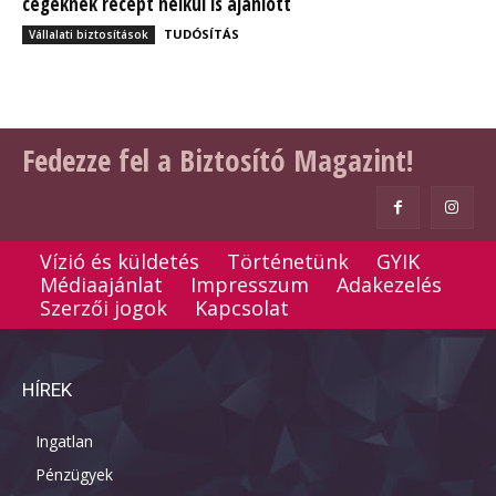
cégeknek recept nélkül is ajánlott
TUDÓSÍTÁS
Vállalati biztosítások
Fedezze fel a Biztosító Magazint!
Vízió és küldetés
Történetünk
GYIK
Médiaajánlat
Impresszum
Adakezelés
Szerzői jogok
Kapcsolat
HÍREK
Ingatlan
Pénzügyek