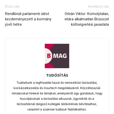
Előző cikk
Következő cikk
Rendkívüli parlamenti ülést
Orbán Viktor: Komolytalan,
kezdeményezett a kormány
vitára alkalmatlan Brüsszel
jövő hétre
költségvetési javaslata
TUDÓSÍTÁS
Tudósítunk a legfrissebb hazai és nemzetközi biztosítási,
kockázatkezelési és insurtech megoldásokról. Közzétesszük
mindazokat híreket és témákat, amelyekről úgy gondoljuk, hogy
hozzájárulnak a biztosítási alkuszok, ügynökök és a
biztosítóknál dolgozó kollégák látókörének bővítéséhez,
valamint a szakmai tudásuk fejlődéséhez.