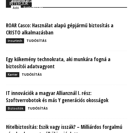
adóhivatal már szinte mindent lát a cégekről
INTERJÚK
TUDÓSÍTÁS
Adó
ROAR Casco: Használat alapú gépjármű biztosítás a
CRISTO alkalmazásban
TUDÓSÍTÁS
Insurtech
Egy kőkemény technokrata, aki munkára fogná a
biztosítói adatvagyont
TUDÓSÍTÁS
Karrier
IT innovációk a magyar Allianznál I. rész:
Szoftverrobotok és más Y generációs okosságok
TUDÓSÍTÁS
Biztosítók
Hitelbiztosítás: Eszik vagy isszák? – Milliárdos forgalmú