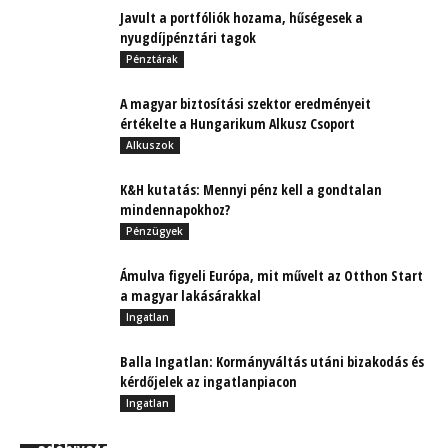
Javult a portfóliók hozama, hűségesek a
nyugdíjpénztári tagok
Pénztárak
A magyar biztosítási szektor eredményeit
értékelte a Hungarikum Alkusz Csoport
Alkuszok
K&H kutatás: Mennyi pénz kell a gondtalan
mindennapokhoz?
Pénzügyek
Ámulva figyeli Európa, mit művelt az Otthon Start
a magyar lakásárakkal
Ingatlan
Balla Ingatlan: Kormányváltás utáni bizakodás és
kérdőjelek az ingatlanpiacon
Ingatlan
Dr. Sors László: A NAV felgyorsult – Januártól az