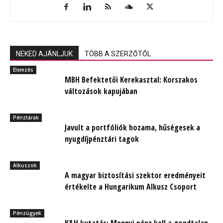
NEKED AJÁNLJUK
TÖBB A SZERZŐTŐL
Elemzés
MBH Befektetői Kerekasztal: Korszakos
változások kapujában
Pénztárak
Javult a portfóliók hozama, hűségesek a
nyugdíjpénztári tagok
Alkuszok
A magyar biztosítási szektor eredményeit
értékelte a Hungarikum Alkusz Csoport
Pénzügyek
K&H kutatás: Mennyi pénz kell a gondtalan