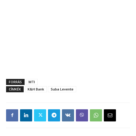
FORRÁS
MTI
CÍMKÉK
K&H Bank
Suba Levente