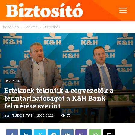
Kezdőlap
Szakma
Biztosítók
Biztosítók
Értéknek tekintik a cégvezetők a
fenntarthatóságot a K&H Bank
felmérése szerint
Írta:
TUDÓSÍTÁS
-
2023.06.28.
73