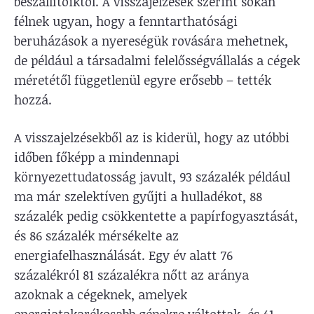
beszállítóiktól. A visszajelzések szerint sokan
félnek ugyan, hogy a fenntarthatósági
beruházások a nyereségük rovására mehetnek,
de például a társadalmi felelősségvállalás a cégek
méretétől függetlenül egyre erősebb – tették
hozzá.
A visszajelzésekből az is kiderül, hogy az utóbbi
időben főképp a mindennapi
környezettudatosság javult, 93 százalék például
ma már szelektíven gyűjti a hulladékot, 88
százalék pedig csökkentette a papírfogyasztását,
és 86 százalék mérsékelte az
energiafelhasználását. Egy év alatt 76
százalékról 81 százalékra nőtt az aránya
azoknak a cégeknek, amelyek
energiatakarékosabb gépekre váltottak, és 41