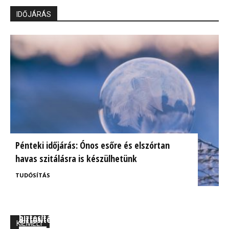
IDŐJÁRÁS
Pénteki időjárás: Ónos esőre és elszórtan
havas szitálásra is készülhetünk
TUDÓSÍTÁS
BrokerExpo összefoglaló: Izgalmasnak ígérkezik a
Ügyfélorientált kárrendezés a CIG Pannónia
biztosítás jövője!
Biztosítónál
KIEMELT