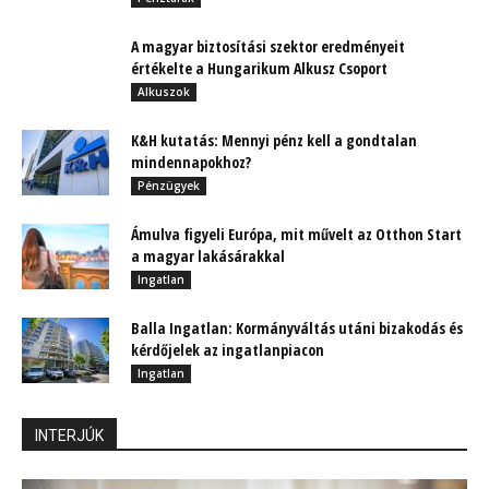
A magyar biztosítási szektor eredményeit
értékelte a Hungarikum Alkusz Csoport
Alkuszok
K&H kutatás: Mennyi pénz kell a gondtalan
mindennapokhoz?
Pénzügyek
Ámulva figyeli Európa, mit művelt az Otthon Start
a magyar lakásárakkal
Ingatlan
Balla Ingatlan: Kormányváltás utáni bizakodás és
kérdőjelek az ingatlanpiacon
Ingatlan
INTERJÚK