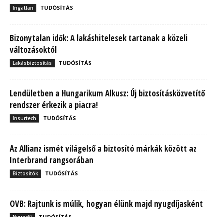
TUDÓSÍTÁS
Ingatlan
Bizonytalan idők: A lakáshitelesek tartanak a közeli
változásoktól
TUDÓSÍTÁS
Lakásbiztosítás
Lendületben a Hungarikum Alkusz: Új biztosításközvetítő
rendszer érkezik a piacra!
TUDÓSÍTÁS
Insurtech
Az Allianz ismét világelső a biztosító márkák között az
Interbrand rangsorában
TUDÓSÍTÁS
Biztosítók
OVB: Rajtunk is múlik, hogyan élünk majd nyugdíjasként
TUDÓSÍTÁS
Nyugdíj