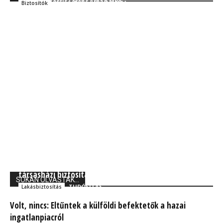
Kocsis Ferenc Árpád MBA
Szakmai
Kocsis Ferenc Árpád MBA
Biztosítók
Grantis: A Jókai utcai házomlás rámutat a
társasházi biztosítás fontosságára
SOKAN OLVASTÁK...
TUDÓSÍTÁS
Lakásbiztosítás
Volt, nincs: Eltűntek a külföldi befektetők a hazai
ingatlanpiacról