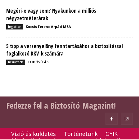
Megéri-e vagy sem? Nyakunkon a milliós
négyzetméterárak
Kocsis Ferenc Árpád MBA
Ingatlan
5 tipp a versenyelőny fenntartásához a biztosítással
foglalkozó KKV-k számára
TUDÓSÍTÁS
Insurtech
Fedezze fel a Biztosító Magazint!
Vízió és küldetés
Történetünk
GYIK