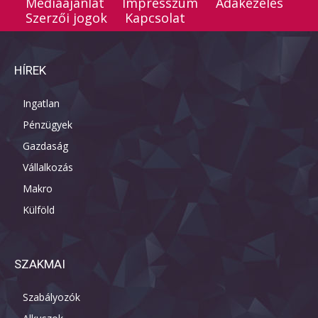
Médiaajánlat
Impresszum
Adakezelés
Szerzői jogok
Kapcsolat
HÍREK
Ingatlan
Pénzügyek
Gazdaság
Vállalkozás
Makro
Külföld
SZAKMAI
Szabályozók