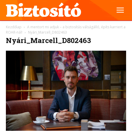
Kezdőlap
A mentort mi adjuk – a biztosítás válságálló, építs karriert a
ROAR-nál!
Nyári_Marcell_D802463
Nyári_Marcell_D802463