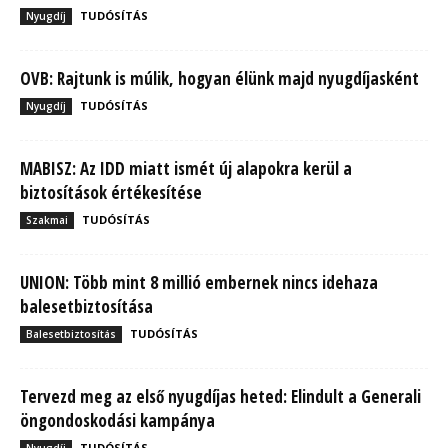
TUDÓSÍTÁS
Nyugdíj
OVB: Rajtunk is múlik, hogyan élünk majd nyugdíjasként
TUDÓSÍTÁS
Nyugdíj
MABISZ: Az IDD miatt ismét új alapokra kerül a
biztosítások értékesítése
TUDÓSÍTÁS
Szakmai
UNION: Több mint 8 millió embernek nincs idehaza
balesetbiztosítása
TUDÓSÍTÁS
Balesetbiztosítás
Tervezd meg az első nyugdíjas heted: Elindult a Generali
öngondoskodási kampánya
TUDÓSÍTÁS
Nyugdíj