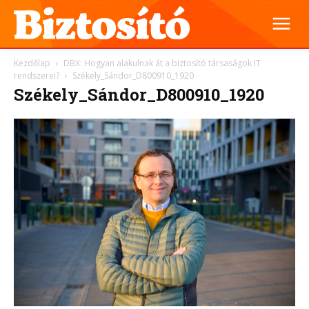
Kezdőlap
DBX: Hogyan alakulnak át a biztosító társaságok IT
rendszerei?
Székely_Sándor_D800910_1920
Székely_Sándor_D800910_1920