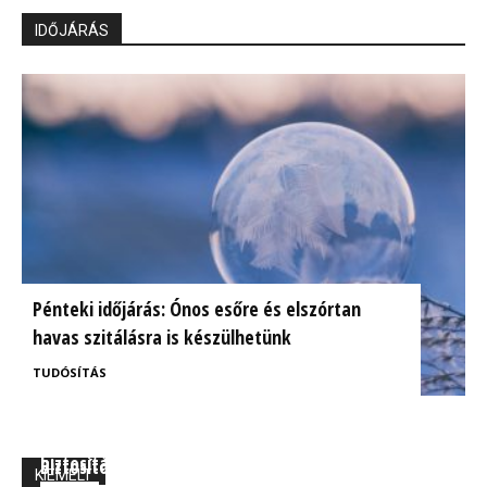
IDŐJÁRÁS
Pénteki időjárás: Ónos esőre és elszórtan
havas szitálásra is készülhetünk
TUDÓSÍTÁS
BrokerExpo összefoglaló: Izgalmasnak ígérkezik a
Ügyfélorientált kárrendezés a CIG Pannónia
biztosítás jövője!
Biztosítónál
KIEMELT