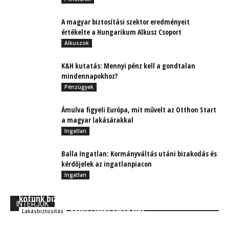
A magyar biztosítási szektor eredményeit
értékelte a Hungarikum Alkusz Csoport
Alkuszok
K&H kutatás: Mennyi pénz kell a gondtalan
mindennapokhoz?
Pénzügyek
Ámulva figyeli Európa, mit művelt az Otthon Start
a magyar lakásárakkal
Ingatlan
Balla Ingatlan: Kormányváltás utáni bizakodás és
kérdőjelek az ingatlanpiacon
Ingatlan
Kisállatok home office-ban: Nem árt, ha rájuk is
kötünk biztosítást
INTERJÚK
Kocsis Ferenc Árpád MBA
Lakásbiztosítás