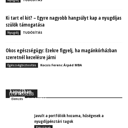
Ki tart el kit? – Egyre nagyobb hangsúlyt kap a nyugdíjas
szülők támogatása
TUDÓSÍTÁS
Nyugdíj
Okos egészségügy: Ezekre figyelj, ha magánkórházban
szeretnél kezelésre járni
Kocsis Ferenc Árpád MBA
Egészségbiztosítás
MBH Befektetői Kerekasztal: Korszakos változások
kapujában
LEGFRISSEBB
TUDÓSÍTÁS
Elemzés
Javult a portfóliók hozama, hűségesek a
nyugdíjpénztári tagok
Pénztárak