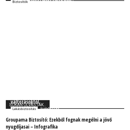
Kocsis Ferenc Árpád MBA
Szakmai
Kocsis Ferenc Árpád MBA
Biztosítók
Bizonytalan idők: A lakáshitelesek tartanak a közeli
változásoktól
SOKAN OLVASTÁK...
TUDÓSÍTÁS
Lakásbiztosítás
Groupama Biztosító: Ezekből fognak megélni a jövő
nyugdíjasai – Infografika