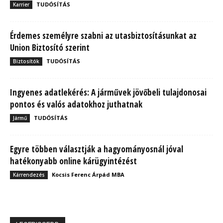
TUDÓSÍTÁS
Karrier
Érdemes személyre szabni az utasbiztosításunkat az
Union Biztosító szerint
TUDÓSÍTÁS
Biztosítók
Ingyenes adatlekérés: A járművek jövőbeli tulajdonosai
pontos és valós adatokhoz juthatnak
TUDÓSÍTÁS
Jármű
Egyre többen választják a hagyományosnál jóval
hatékonyabb online kárügyintézést
Kocsis Ferenc Árpád MBA
Kárrendezés