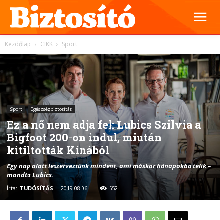
Kezdőlap
CIKK
Sport
Sport
Egészségbiztosítás
Ez a nő nem adja fel: Lubics Szilvia a
Bigfoot 200-on indul, miután
kitiltották Kínából
Egy nap alatt leszerveztünk mindent, ami máskor hónapokba telik –
mondta Lubics.
Írta:
TUDÓSÍTÁS
-
2019.08.06.
652