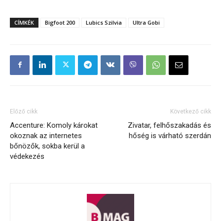
CÍMKÉK
Bigfoot 200
Lubics Szilvia
Ultra Gobi
Előző cikk
Következő cikk
Accenture: Komoly károkat
Zivatar, felhőszakadás és
okoznak az internetes
hőség is várható szerdán
bőnözők, sokba kerül a
védekezés