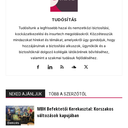
TUDÓSÍTÁS
Tudósítunk a legfrissebb hazai és nemzetközi biztosítási,
kockázatkezelési és insurtech megoldásokról. Közzétesszük
mindazokat híreket és témákat, amelyekről úgy gondoljuk, hogy
hozzájárulnak a biztosítási alkuszok, ügynökök és a
biztosítóknál dolgozó kollégák látókörének bővítéséhez,
valamint a szakmai tudásuk fejlődéséhez.
NEKED AJÁNLJUK
TÖBB A SZERZŐTŐL
MBH Befektetői Kerekasztal: Korszakos
változások kapujában
Elemzés