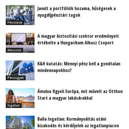
Javult a portfóliók hozama, hűségesek a
nyugdíjpénztári tagok
Pénztárak
A magyar biztosítási szektor eredményeit
értékelte a Hungarikum Alkusz Csoport
Alkuszok
K&H kutatás: Mennyi pénz kell a gondtalan
mindennapokhoz?
Pénzügyek
Ámulva figyeli Európa, mit művelt az Otthon
Start a magyar lakásárakkal
Ingatlan
Balla Ingatlan: Kormányváltás utáni
bizakodás és kérdőjelek az ingatlanpiacon