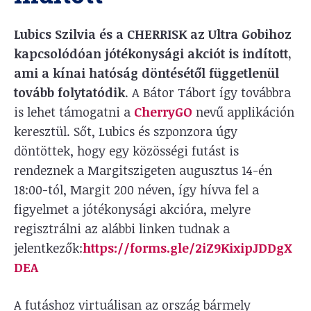
Lubics Szilvia és a
CHERRISK az Ultra Gobihoz
kapcsolódóan jótékonysági akciót is indított,
ami a kínai hatóság döntésétől függetlenül
tovább folytatódik
. A Bátor Tábort így továbbra
is lehet támogatni a
CherryGO
nevű applikáción
keresztül. Sőt, Lubics és szponzora úgy
döntöttek, hogy egy közösségi futást is
rendeznek a Margitszigeten augusztus 14-én
18:00-tól, Margit 200 néven, így hívva fel a
figyelmet a jótékonysági akcióra, melyre
regisztrálni az alábbi linken tudnak a
jelentkezők:
https://forms.gle/2iZ9KixipJDDgX
DEA
A futáshoz virtuálisan az ország bármely