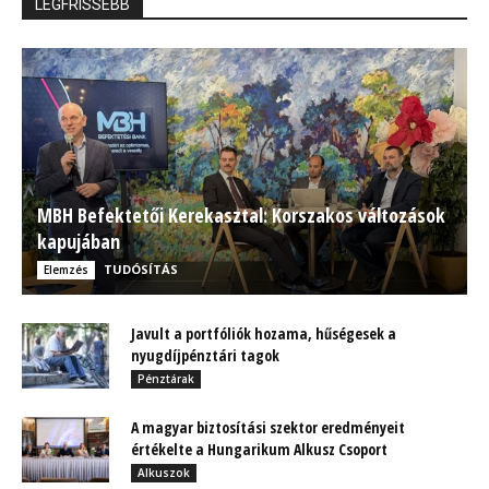
LEGFRISSEBB
MBH Befektetői Kerekasztal: Korszakos változások
kapujában
TUDÓSÍTÁS
Elemzés
Javult a portfóliók hozama, hűségesek a
nyugdíjpénztári tagok
Pénztárak
A magyar biztosítási szektor eredményeit
értékelte a Hungarikum Alkusz Csoport
Alkuszok