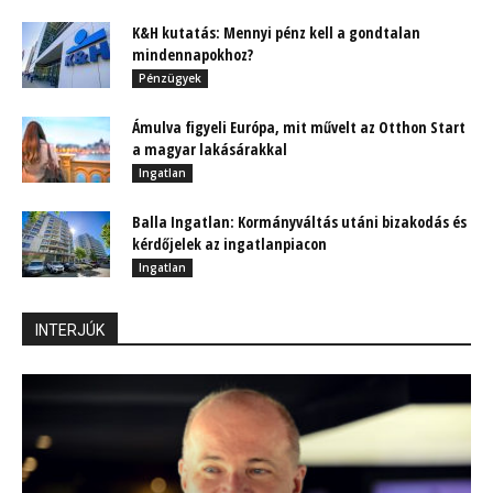
K&H kutatás: Mennyi pénz kell a gondtalan
mindennapokhoz?
Pénzügyek
Ámulva figyeli Európa, mit művelt az Otthon Start
a magyar lakásárakkal
Ingatlan
Balla Ingatlan: Kormányváltás utáni bizakodás és
kérdőjelek az ingatlanpiacon
Ingatlan
INTERJÚK