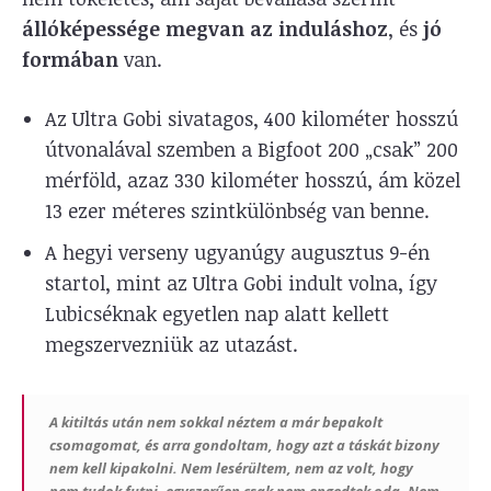
állóképessége megvan az induláshoz
, és
jó
formában
van.
Az Ultra Gobi sivatagos, 400 kilométer hosszú
útvonalával szemben a Bigfoot 200 „csak” 200
mérföld, azaz 330 kilométer hosszú, ám közel
13 ezer méteres szintkülönbség van benne.
A hegyi verseny ugyanúgy augusztus 9-én
startol, mint az Ultra Gobi indult volna, így
Lubicséknak egyetlen nap alatt kellett
megszervezniük az utazást.
A kitiltás után nem sokkal néztem a már bepakolt
csomagomat, és arra gondoltam, hogy azt a táskát bizony
nem kell kipakolni. Nem lesérültem, nem az volt, hogy
nem tudok futni, egyszerűen csak nem engedtek oda. Nem