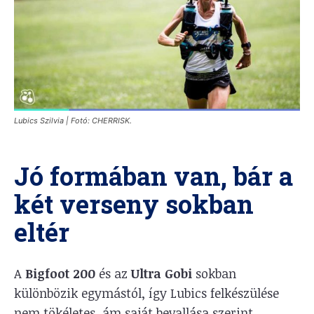
Lubics Szilvia | Fotó: CHERRISK.
Jó formában van, bár a
két verseny sokban
eltér
A
Bigfoot 200
és az
Ultra Gobi
sokban
különbözik egymástól, így Lubics felkészülése
nem tökéletes, ám saját bevallása szerint