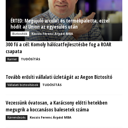
ÉRTED: Megújuló arculat és termékpaletta, ezzel
hódít az Union az egyesülés után
Kocsis Ferenc Árpád MBA
Biztosítók
300 fő a cél: Komoly hálózatfejlesztésbe fog a ROAR
csapata
TUDÓSÍTÁS
Karrier
Tovább erősíti vállalati üzletágát az Aegon Biztosító
TUDÓSÍTÁS
Vállalati biztosítások
Vezessünk óvatosan, a Karácsony előtti hetekben
megugrik a koccanásos balesetek száma
Kocsis Ferenc Árpád MBA
Kárrendezés