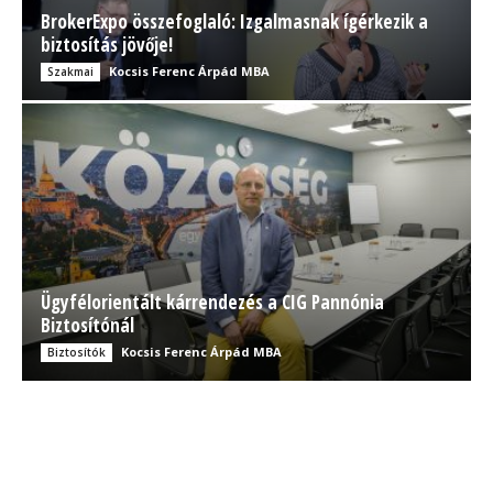
BrokerExpo összefoglaló: Izgalmasnak ígérkezik a
biztosítás jövője!
Kocsis Ferenc Árpád MBA
Szakmai
Ügyfélorientált kárrendezés a CIG Pannónia
Biztosítónál
Kocsis Ferenc Árpád MBA
Biztosítók