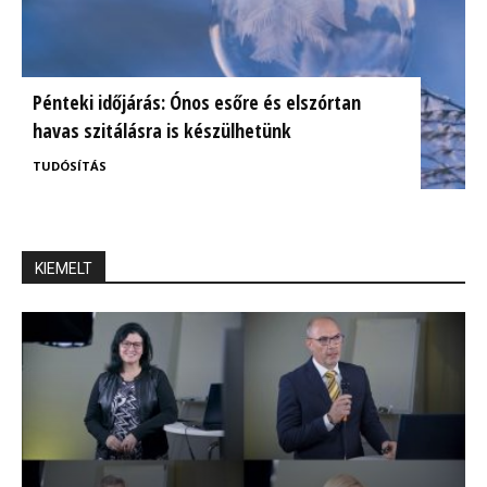
Pénteki időjárás: Ónos esőre és elszórtan
havas szitálásra is készülhetünk
TUDÓSÍTÁS
KIEMELT