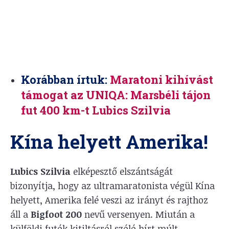
Korábban írtuk:
Maratoni kihívást
támogat az UNIQA: Marsbéli tájon
fut 400 km-t Lubics Szilvia
Kína helyett Amerika!
Lubics Szilvia
elképesztő elszántságát
bizonyítja, hogy az ultramaratonista végül Kína
helyett, Amerika felé veszi az irányt és rajthoz
áll a
Bigfoot 200
nevű versenyen. Miután a
külföldi futók kitiltásról szóló hírt múlt