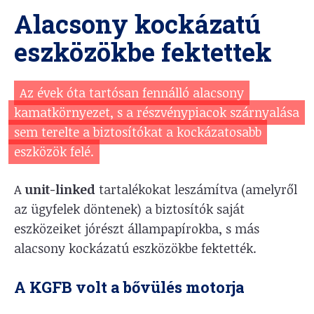
Alacsony kockázatú
eszközökbe fektettek
Az évek óta tartósan fennálló alacsony
kamatkörnyezet, s a részvénypiacok szárnyalása
sem terelte a biztosítókat a kockázatosabb
eszközök felé.
A
unit-linked
tartalékokat leszámítva (amelyről
az ügyfelek döntenek) a biztosítók saját
eszközeiket jórészt állampapírokba, s más
alacsony kockázatú eszközökbe fektették.
A KGFB volt a bővülés motorja