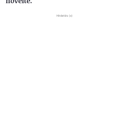
növelte.
Hirdetés (x)