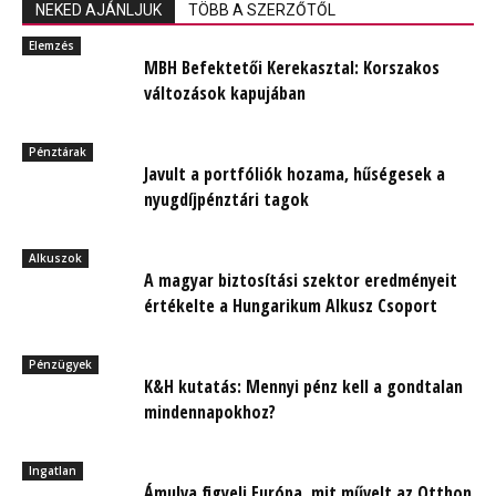
NEKED AJÁNLJUK
TÖBB A SZERZŐTŐL
Elemzés
MBH Befektetői Kerekasztal: Korszakos
változások kapujában
Pénztárak
Javult a portfóliók hozama, hűségesek a
nyugdíjpénztári tagok
Alkuszok
A magyar biztosítási szektor eredményeit
értékelte a Hungarikum Alkusz Csoport
Pénzügyek
K&H kutatás: Mennyi pénz kell a gondtalan
mindennapokhoz?
Ingatlan
Ámulva figyeli Európa, mit művelt az Otthon