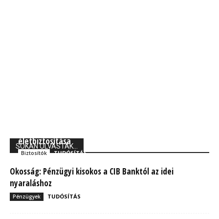
Union Biztosító: 710 ezer magyarnak van kockázati
életbiztosítása
SOKAN OLVASTÁK...
TUDÓSÍTÁS
Biztosítók
Okosság: Pénzügyi kisokos a CIB Banktól az idei
nyaraláshoz
TUDÓSÍTÁS
Pénzügyek