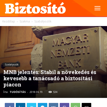
Kezdőlap
Szakma
Szabályozók
Szabályozók
MNB jelentés: Stabil a növekedés és
kevesebb a tanácsadó a biztosítási
piacon
Írta:
TUDÓSÍTÁS
-
2018.06.19.
534