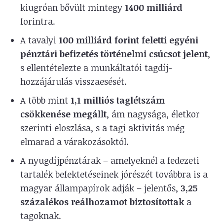
kiugróan bővült mintegy
1400 milliárd
forintra.
A tavalyi
100 milliárd forint feletti egyéni
pénztári befizetés történelmi csúcsot jelent
,
s ellentételezte a munkáltatói tagdíj-
hozzájárulás visszaesését.
A több mint
1,1 milliós taglétszám
csökkenése megállt
, ám nagysága, életkor
szerinti eloszlása, s a tagi aktivitás még
elmarad a várakozásoktól.
A nyugdíjpénztárak – amelyeknél a fedezeti
tartalék befektetéseinek jórészét továbbra is a
magyar állampapírok adják – jelentős,
3,25
százalékos reálhozamot biztosítottak
a
tagoknak.