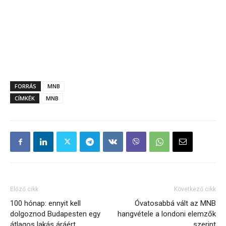
FORRÁS
MNB
CÍMKÉK
MNB
Előző cikk
Következő cikk
100 hónap: ennyit kell
Óvatosabbá vált az MNB
dolgoznod Budapesten egy
hangvétele a londoni elemzők
átlagos lakás áráért
szerint