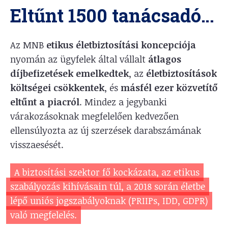
Eltűnt 1500 tanácsadó…
Az MNB
etikus életbiztosítási koncepciója
nyomán az ügyfelek által vállalt
átlagos
díjbefizetések emelkedtek
, az
életbiztosítások
költségei csökkentek
, és
másfél ezer közvetítő
eltűnt a piacról
. Mindez a jegybanki
várakozásoknak megfelelően kedvezően
ellensúlyozta az új szerzések darabszámának
visszaesését.
A biztosítási szektor fő kockázata, az etikus
szabályozás kihívásain túl, a 2018 során életbe
lépő uniós jogszabályoknak (PRIIPs, IDD, GDPR)
való megfelelés.