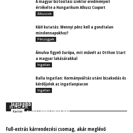
A magyar biztosítási szektor eredményeit
értékelte a Hungarikum Alkusz Csoport
Alkuszok
K&H kutatás: Mennyi pénz kell a gondtalan
mindennapokhoz?
Pénzügyek
Ámulva figyeli Európa, mit művelt az Otthon Start
a magyar lakásárakkal
Ingatlan
Balla Ingatlan: Kormányváltás utáni bizakodás és
kérdőjelek az ingatlanpiacon
Ingatlan
A PANNON-SAFE story: Húsz éves lett az egyik
legrégibb biztosítási alkuszcég Magyarországon
INTERJÚK
Kocsis Ferenc Árpád MBA
Karrier
Full-extrás kárrendezési csomag, akár meglévő