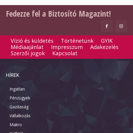
Fedezze fel a Biztosító Magazint!
Vízió és küldetés
Történetünk
GYIK
Médiaajánlat
Impresszum
Adakezelés
Szerzői jogok
Kapcsolat
HÍREK
Ingatlan
Pénzügyek
Gazdaság
Vállalkozás
Makro