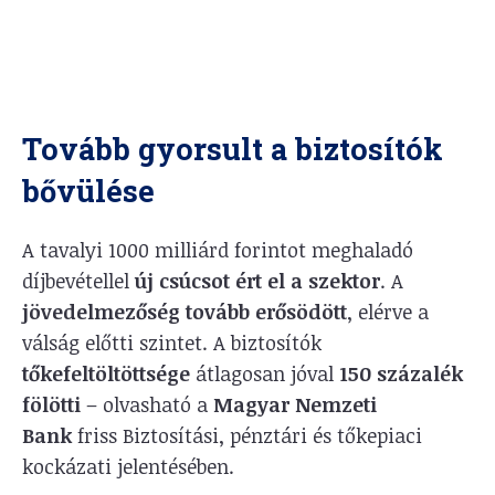
Tovább gyorsult a biztosítók
bővülése
A tavalyi 1000 milliárd forintot meghaladó
díjbevétellel
új csúcsot ért el a szektor
. A
jövedelmezőség tovább erősödött
, elérve a
válság előtti szintet. A biztosítók
tőkefeltöltöttsége
átlagosan jóval
150 százalék
fölötti
– olvasható a
Magyar Nemzeti
Bank
friss Biztosítási, pénztári és tőkepiaci
kockázati jelentésében.