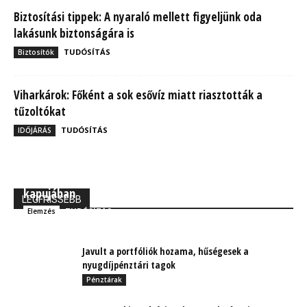
Biztosítási tippek: A nyaraló mellett figyeljünk oda
lakásunk biztonságára is
TUDÓSÍTÁS
Biztosítók
Viharkárok: Főként a sok esővíz miatt riasztották a
tűzoltókat
TUDÓSÍTÁS
IDŐJÁRÁS
MBH Befektetői Kerekasztal: Korszakos változások
kapujában
LEGFRISSEBB
TUDÓSÍTÁS
Elemzés
Javult a portfóliók hozama, hűségesek a
nyugdíjpénztári tagok
Pénztárak