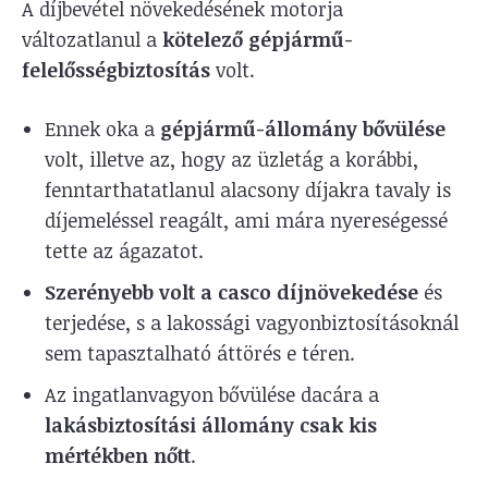
A díjbevétel növekedésének motorja
változatlanul a
kötelező gépjármű-
felelősségbiztosítás
volt.
Ennek oka a
gépjármű-állomány bővülése
volt, illetve az, hogy az üzletág a korábbi,
fenntarthatatlanul alacsony díjakra tavaly is
díjemeléssel reagált, ami mára nyereségessé
tette az ágazatot.
Szerényebb volt a casco díjnövekedése
és
terjedése, s a lakossági vagyonbiztosításoknál
sem tapasztalható áttörés e téren.
Az ingatlanvagyon bővülése dacára a
lakásbiztosítási állomány csak kis
mértékben nőtt
.