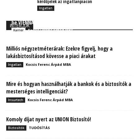
kérdőjelek az ingatlanpiacon
Ingatlan
Kozák Ádám: Új kockázati életbiztosítást mutattunk
be VIENNA YES néven
INTERJÚK
Kocsis Ferenc Árpád MBA
Karrier
Milliós négyzetméterárak: Ezekre figyelj, hogy a
lakásbiztosításod kövesse a piaci árakat
Kocsis Ferenc Árpád MBA
Ingatlan
Mire és hogyan használhatják a bankok és a biztosítók a
mesterséges intelligenciát?
Kocsis Ferenc Árpád MBA
Insurtech
Komoly díjat nyert az UNION Biztosító!
TUDÓSÍTÁS
Biztosítók