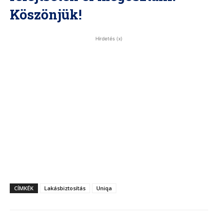
Köszönjük!
Hirdetés (x)
CÍMKÉK
Lakásbiztosítás
Uniqa