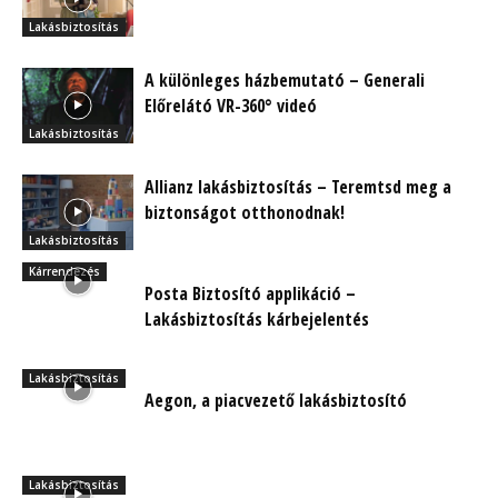
Lakásbiztosítás
A különleges házbemutató – Generali
Előrelátó VR-360° videó
Lakásbiztosítás
Allianz lakásbiztosítás – Teremtsd meg a
biztonságot otthonodnak!
Lakásbiztosítás
Kárrendezés
Posta Biztosító applikáció –
Lakásbiztosítás kárbejelentés
Lakásbiztosítás
Aegon, a piacvezető lakásbiztosító
Lakásbiztosítás