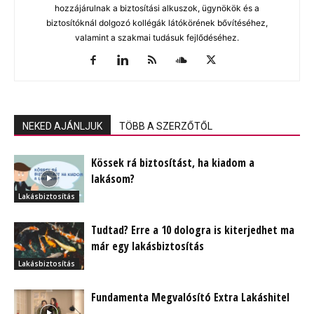
hozzájárulnak a biztosítási alkuszok, ügynökök és a
biztosítóknál dolgozó kollégák látókörének bővítéséhez,
valamint a szakmai tudásuk fejlődéséhez.
NEKED AJÁNLJUK
TÖBB A SZERZŐTŐL
Kössek rá biztosítást, ha kiadom a
lakásom?
Lakásbiztosítás
Tudtad? Erre a 10 dologra is kiterjedhet ma
már egy lakásbiztosítás
Lakásbiztosítás
Fundamenta Megvalósító Extra Lakáshitel