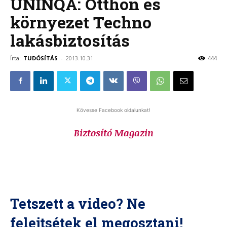
UNINQA: Otthon és
környezet Techno
lakásbiztosítás
Írta:
TUDÓSÍTÁS
-
2013.10.31.
444
Kövesse Facebook oldalunkat!
Biztosító Magazin
Tetszett a video? Ne
felejtsétek el megosztani!