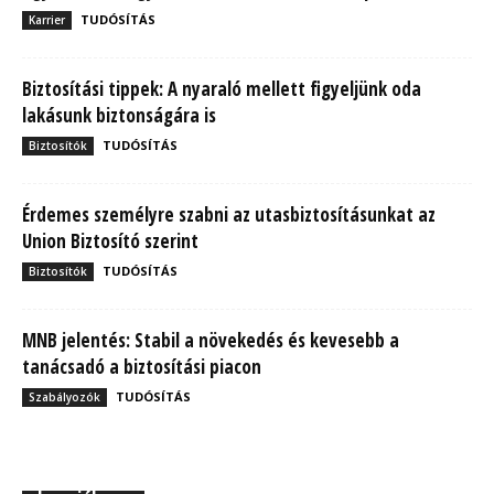
TUDÓSÍTÁS
Karrier
Biztosítási tippek: A nyaraló mellett figyeljünk oda
lakásunk biztonságára is
TUDÓSÍTÁS
Biztosítók
Érdemes személyre szabni az utasbiztosításunkat az
Union Biztosító szerint
TUDÓSÍTÁS
Biztosítók
MNB jelentés: Stabil a növekedés és kevesebb a
tanácsadó a biztosítási piacon
TUDÓSÍTÁS
Szabályozók
MBH Befektetői Kerekasztal: Korszakos változások