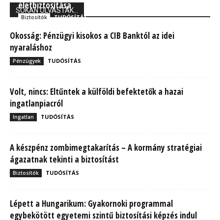
életbiztosítása
SOKAN OLVASTÁK...
TUDÓSÍTÁS
Biztosítók
Okosság: Pénzügyi kisokos a CIB Banktól az idei
nyaraláshoz
TUDÓSÍTÁS
Pénzügyek
Volt, nincs: Eltűntek a külföldi befektetők a hazai
ingatlanpiacról
TUDÓSÍTÁS
Ingatlan
A készpénz zombimegtakarítás – A kormány stratégiai
ágazatnak tekinti a biztosítást
TUDÓSÍTÁS
Biztosítók
Lépett a Hungarikum: Gyakornoki programmal
egybekötött egyetemi szintű biztosítási képzés indul