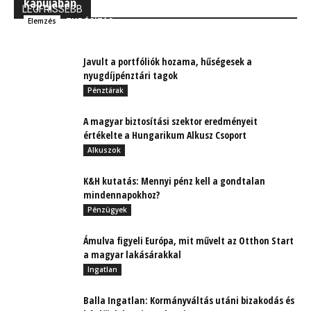
kapujában
LEGFRISSEBB
TUDÓSÍTÁS
Elemzés
Javult a portfóliók hozama, hűségesek a
nyugdíjpénztári tagok
Pénztárak
A magyar biztosítási szektor eredményeit
értékelte a Hungarikum Alkusz Csoport
Alkuszok
K&H kutatás: Mennyi pénz kell a gondtalan
mindennapokhoz?
Pénzügyek
Ámulva figyeli Európa, mit művelt az Otthon Start
a magyar lakásárakkal
Ingatlan
Balla Ingatlan: Kormányváltás utáni bizakodás és