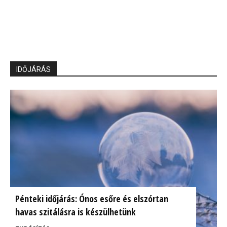
IDŐJÁRÁS
Pénteki időjárás: Ónos esőre és elszórtan
havas szitálásra is készülhetünk