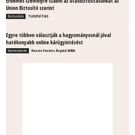
Érdemes személyre szabni az utasbiztosításunkat az
Union Biztosító szerint
TUDÓSÍTÁS
Biztosítók
Egyre többen választják a hagyományosnál jóval
hatékonyabb online kárügyintézést
Kocsis Ferenc Árpád MBA
Kárrendezés