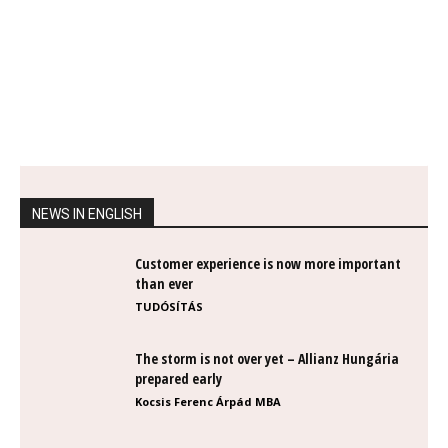
NEWS IN ENGLISH
Customer experience is now more important
than ever
TUDÓSÍTÁS
The storm is not over yet – Allianz Hungária
prepared early
Kocsis Ferenc Árpád MBA