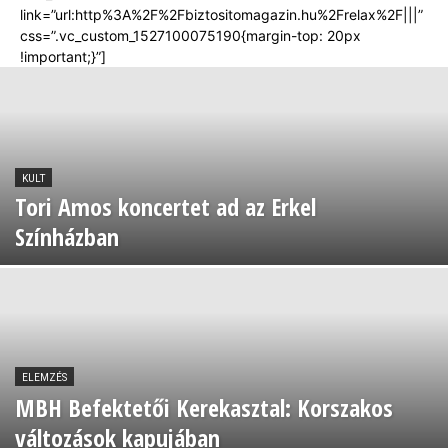
link=”url:http%3A%2F%2Fbiztositomagazin.hu%2Frelax%2F|||”
css=”.vc_custom_1527100075190{margin-top: 20px
!important;}”]
KULT
Tori Amos koncertet ad az Erkel
Színházban
ELEMZÉS
MBH Befektetői Kerekasztal: Korszakos
változások kapujában