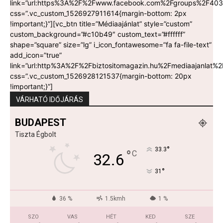
link=”url:https%3A%2F%2Fwww.facebook.com%2Fgroups%2F403
css=”.vc_custom_1526927911614{margin-bottom: 2px
!important;}”][vc_btn title=”Médiaajánlat” style=”custom”
custom_background=”#c10b49″ custom_text=”#ffffff”
shape=”square” size=”lg” i_icon_fontawesome=”fa fa-file-text”
add_icon=”true”
link=”url:http%3A%2F%2Fbiztositomagazin.hu%2Fmediaajanlat%2F
css=”.vc_custom_1526928121537{margin-bottom: 20px
!important;}”]
VÁRHATÓ IDŐJÁRÁS
BUDAPEST
Tiszta Égbolt
°
33.3
°
C
32.6
°
31
36 %
1.5kmh
1 %
SZO
VAS
HÉT
KED
SZE