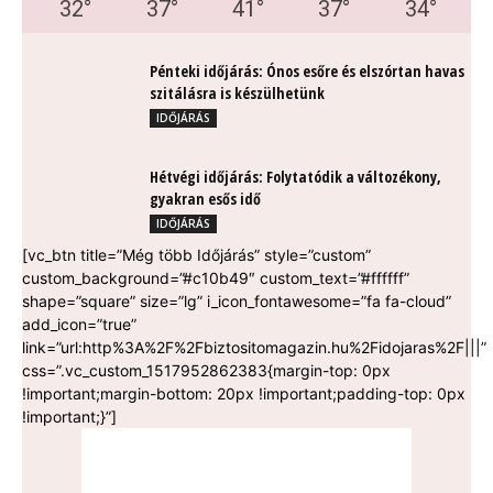
32
°
37
°
41
°
37
°
34
°
Pénteki időjárás: Ónos esőre és elszórtan havas
szitálásra is készülhetünk
IDŐJÁRÁS
Hétvégi időjárás: Folytatódik a változékony,
gyakran esős idő
IDŐJÁRÁS
[vc_btn title=”Még több Időjárás” style=”custom”
custom_background=”#c10b49″ custom_text=”#ffffff”
shape=”square” size=”lg” i_icon_fontawesome=”fa fa-cloud”
add_icon=”true”
link=”url:http%3A%2F%2Fbiztositomagazin.hu%2Fidojaras%2F|||”
css=”.vc_custom_1517952862383{margin-top: 0px
!important;margin-bottom: 20px !important;padding-top: 0px
!important;}”]