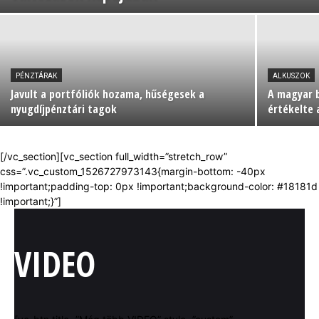
PÉNZTÁRAK
ALKUSZOK
Javult a portfóliók hozama, hűségesek a
A magyar b
nyugdíjpénztári tagok
értékelte
[/vc_section][vc_section full_width=”stretch_row”
css=”.vc_custom_1526727973143{margin-bottom: -40px
!important;padding-top: 0px !important;background-color: #18181d
!important;}”]
VIDEO