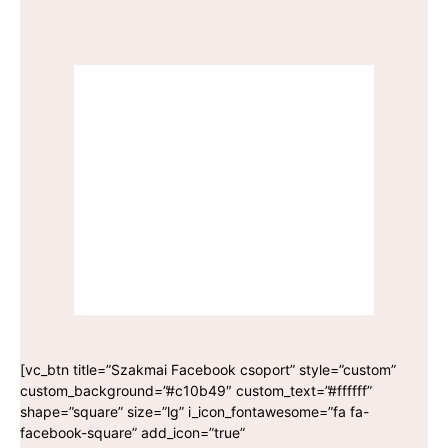
[vc_btn title=”Szakmai Facebook csoport” style=”custom”
custom_background=”#c10b49″ custom_text=”#ffffff”
shape=”square” size=”lg” i_icon_fontawesome=”fa fa-
facebook-square” add_icon=”true”