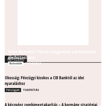
Union Biztosító: 710 ezer magyarnak van kockázati
életbiztosítása
NÉPSZERŰ
TUDÓSÍTÁS
Biztosítók
Okosság: Pénzügyi kisokos a CIB Banktól az idei
nyaraláshoz
TUDÓSÍTÁS
Pénzügyek
A készpénz zombimegtakarítás – A kormány stratégiai