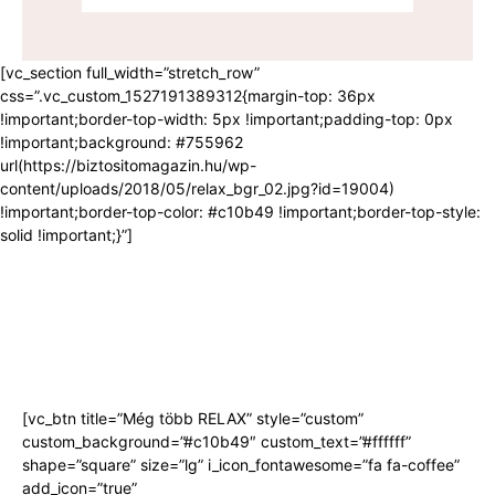
[vc_section full_width=”stretch_row”
css=”.vc_custom_1527191389312{margin-top: 36px
!important;border-top-width: 5px !important;padding-top: 0px
!important;background: #755962
url(https://biztositomagazin.hu/wp-
content/uploads/2018/05/relax_bgr_02.jpg?id=19004)
!important;border-top-color: #c10b49 !important;border-top-style:
solid !important;}”]
RELAX
[vc_btn title=”Még több RELAX” style=”custom”
custom_background=”#c10b49″ custom_text=”#ffffff”
shape=”square” size=”lg” i_icon_fontawesome=”fa fa-coffee”
add_icon=”true”