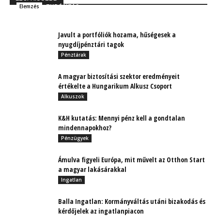
TUDÓSÍTÁS
Elemzés
Javult a portfóliók hozama, hűségesek a
nyugdíjpénztári tagok
Pénztárak
A magyar biztosítási szektor eredményeit
értékelte a Hungarikum Alkusz Csoport
Alkuszok
K&H kutatás: Mennyi pénz kell a gondtalan
mindennapokhoz?
Pénzügyek
Ámulva figyeli Európa, mit művelt az Otthon Start
a magyar lakásárakkal
Ingatlan
Balla Ingatlan: Kormányváltás utáni bizakodás és
kérdőjelek az ingatlanpiacon