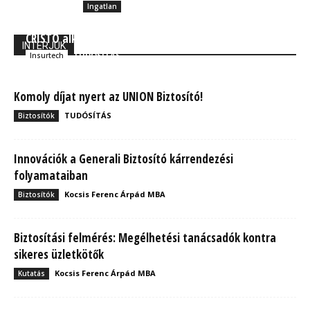
Ingatlan
ROAR Casco: Használat alapú gépjármű biztosítás a
CRISTO alkalmazásban
INTERJÚK
TUDÓSÍTÁS
Insurtech
Komoly díjat nyert az UNION Biztosító!
TUDÓSÍTÁS
Biztosítók
Innovációk a Generali Biztosító kárrendezési
folyamataiban
Kocsis Ferenc Árpád MBA
Biztosítók
Biztosítási felmérés: Megélhetési tanácsadók kontra
sikeres üzletkötők
Kocsis Ferenc Árpád MBA
Kutatás