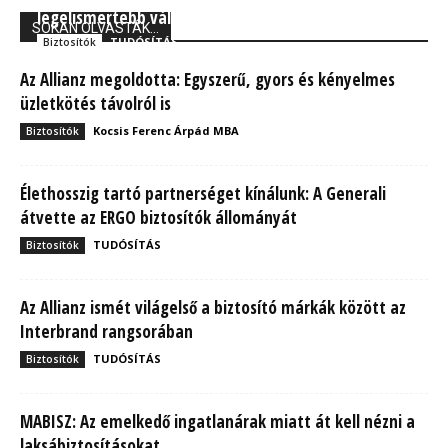
legelismertebb vállalata között
SOKAN OLVASTÁK...
TUDÓSÍTÁS
Biztosítók
Az Allianz megoldotta: Egyszerű, gyors és kényelmes
üzletkötés távolról is
Kocsis Ferenc Árpád MBA
Biztosítók
Élethosszig tartó partnerséget kínálunk: A Generali
átvette az ERGO biztosítók állományát
TUDÓSÍTÁS
Biztosítók
Az Allianz ismét világelső a biztosító márkák között az
Interbrand rangsorában
TUDÓSÍTÁS
Biztosítók
MABISZ: Az emelkedő ingatlanárak miatt át kell nézni a
laksábiztosításokat