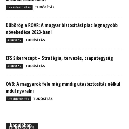
TUDÓSÍTÁS
Lakásbiztosítás
Dübörög a ROAR: A magyar biztosítási piac legnagyobb
növekedése 2023-ban!
TUDÓSÍTÁS
Alkuszok
EFS Sikerrecept – Stratégia, tervezés, csapategység
TUDÓSÍTÁS
Alkuszok
OVB: A magyarok fele még mindig utasbiztosítás nélkül
indul nyaralni
TUDÓSÍTÁS
Utasbiztosítás
MBH Befektetői Kerekasztal: Korszakos változások
kapujában
LEGFRISSEBB