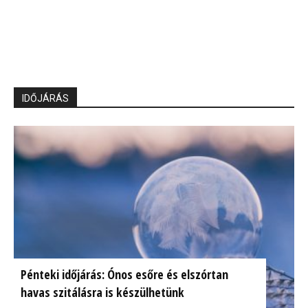
IDŐJÁRÁS
Pénteki időjárás: Ónos esőre és elszórtan
havas szitálásra is készülhetünk