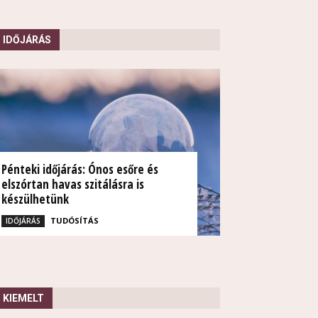
IDŐJÁRÁS
Pénteki időjárás: Ónos esőre és
elszórtan havas szitálásra is
készülhetünk
TUDÓSÍTÁS
IDŐJÁRÁS
KIEMELT