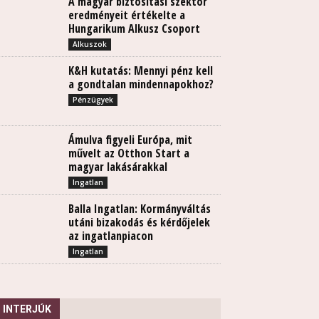
A magyar biztosítási szektor
eredményeit értékelte a
Hungarikum Alkusz Csoport
Alkuszok
K&H kutatás: Mennyi pénz kell
a gondtalan mindennapokhoz?
Pénzügyek
Ámulva figyeli Európa, mit
művelt az Otthon Start a
magyar lakásárakkal
Ingatlan
Balla Ingatlan: Kormányváltás
utáni bizakodás és kérdőjelek
az ingatlanpiacon
Ingatlan
INTERJÚK