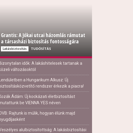
Grantis: A Jókai utcai házomlás rámutat
a társasházi biztosítás fontosságára
TUDÓSÍTÁS
Lakásbiztosítás
Bizonytalan idők: A lakáshitelesek tartanak a
közeli változásoktól
Lendületben a Hungarikum Alkusz: Új
biztosításközvetítő rendszer érkezik a piacra!
Kozák Ádám: Új kockázati életbiztosítást
mutattunk be VIENNA YES néven
OVB: Rajtunk is múlik, hogyan élünk majd
nyugdíjasként
Veszélyes alulbiztosítottság: A lakásbiztosítási