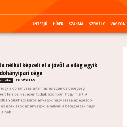
INTERJÚ
HÍREK
SZAKMA
SZEMÉLY
VAGYON
ta nélkül képzeli el a jövőt a világ egyik
dohányipari cége
TUDÓSÍTÁS
ztosítás
, hogy a dohányzás ártalmas és számos betegség
áért felelős, kevesen tudják azonban, hogy miért. A
üstben található káros anyagok nagy része az égésből
 és ezek azok az anyagok, amelyek a betegségek nagy
lelnek.