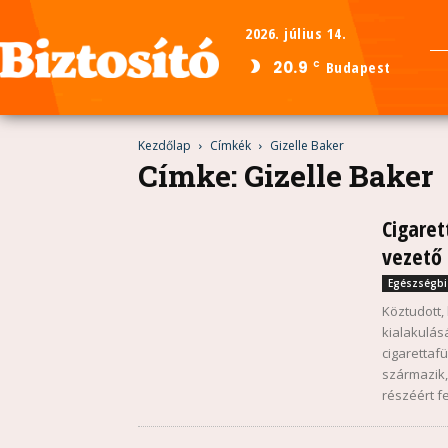
2026. július 14.
20.9
Budapest
C
Kezdőlap
Címkék
Gizelle Baker
Címke: Gizelle Baker
Cigaret
vezető 
Egészségbi
Köztudott
kialakulás
cigarettaf
származik,
részéért fe