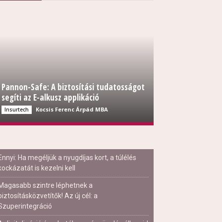
Pannon-Safe: A biztosítási tudatosságot
segíti az E-alkusz applikáció
Kocsis Ferenc Árpád MBA
Insurtech
Ennyi: Ha megéljük a nyugdíjas kort, a túlélés
kockázatát is kezelni kell
Magasabb szintre léphetnek a
biztosításközvetítők! Az új cél: a
Szuperintegráció