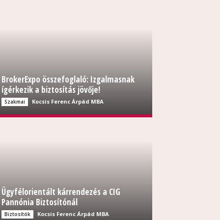
BrokerExpo összefoglaló: Izgalmasnak
ígérkezik a biztosítás jövője!
Kocsis Ferenc Árpád MBA
Szakmai
Ügyfélorientált kárrendezés a CIG
Pannónia Biztosítónál
Kocsis Ferenc Árpád MBA
Biztosítók