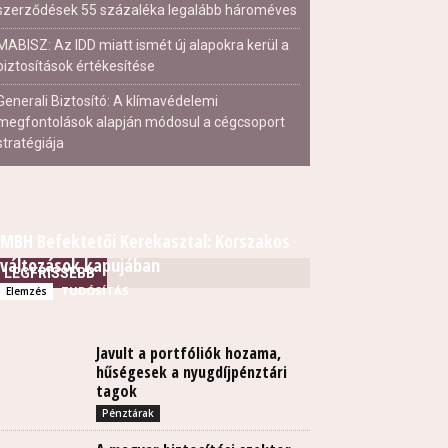
szerződések 55 százaléka legalább hároméves
MABISZ: Az IDD miatt ismét új alapokra kerül a
biztosítások értékesítése
Generali Biztosító: A klímavédelemi
megfontolások alapján módosul a cégcsoport
stratégiája
MBH Befektetői Kerekasztal: Korszakos
változások kapujában
LEGFRISSEBB
TUDÓSÍTÁS
Elemzés
Javult a portfóliók hozama,
hűségesek a nyugdíjpénztári
tagok
Pénztárak