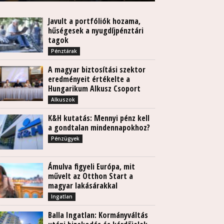
Javult a portfóliók hozama,
hűségesek a nyugdíjpénztári
tagok
Pénztárak
A magyar biztosítási szektor
eredményeit értékelte a
Hungarikum Alkusz Csoport
Alkuszok
K&H kutatás: Mennyi pénz kell
a gondtalan mindennapokhoz?
Pénzügyek
Ámulva figyeli Európa, mit
művelt az Otthon Start a
magyar lakásárakkal
Ingatlan
Balla Ingatlan: Kormányváltás