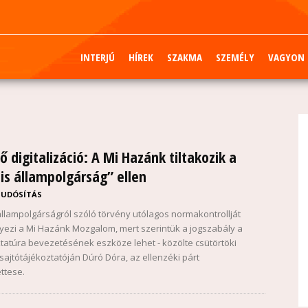
INTERJÚ
HÍREK
SZAKMA
SZEMÉLY
VAGYON
 digitalizáció: A Mi Hazánk tiltakozik a
lis állampolgárság” ellen
TUDÓSÍTÁS
s állampolgárságról szóló törvény utólagos normakontrollját
zi a Mi Hazánk Mozgalom, mert szerintük a jogszabály a
diktatúra bevezetésének eszköze lehet - közölte csütörtöki
sajtótájékoztatóján Dúró Dóra, az ellenzéki párt
ttese.