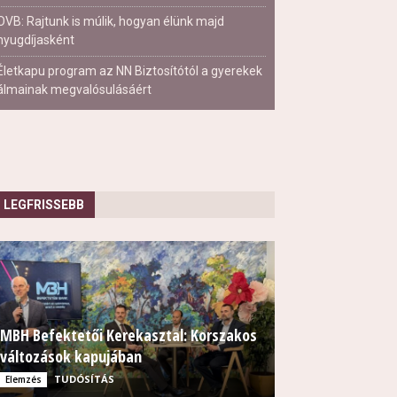
OVB: Rajtunk is múlik, hogyan élünk majd
nyugdíjasként
Életkapu program az NN Biztosítótól a gyerekek
álmainak megvalósulásáért
LEGFRISSEBB
MBH Befektetői Kerekasztal: Korszakos
változások kapujában
TUDÓSÍTÁS
Elemzés