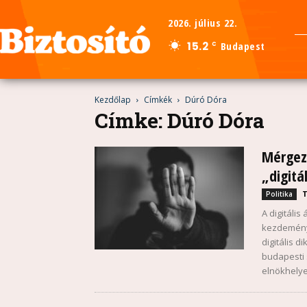
2026. július 22.
15.2
Budapest
C
Kezdőlap
Címkék
Dúró Dóra
Címke: Dúró Dóra
Mérgező
„digitá
Politika
A digitáli
kezdeménye
digitális 
budapesti 
elnökhelye