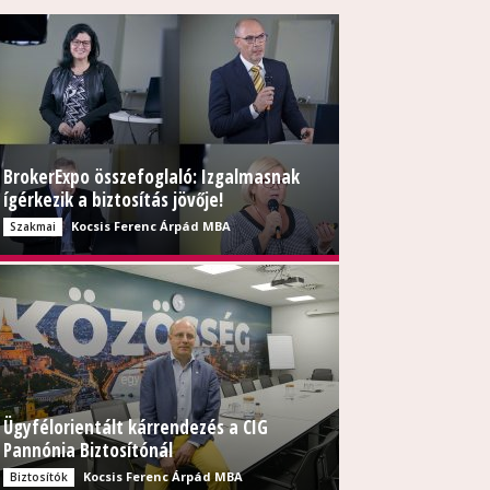
BrokerExpo összefoglaló: Izgalmasnak
ígérkezik a biztosítás jövője!
Kocsis Ferenc Árpád MBA
Szakmai
Ügyfélorientált kárrendezés a CIG
Pannónia Biztosítónál
Kocsis Ferenc Árpád MBA
Biztosítók