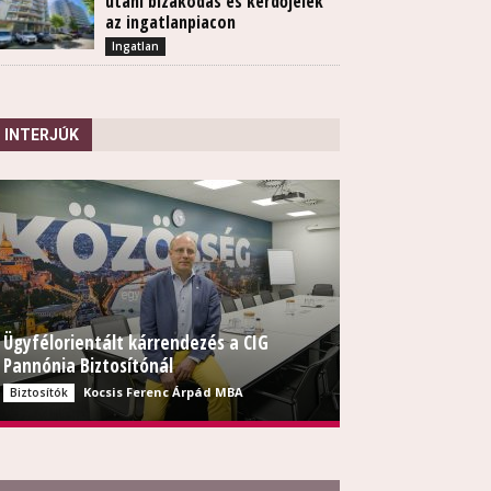
utáni bizakodás és kérdőjelek
az ingatlanpiacon
Ingatlan
INTERJÚK
Ügyfélorientált kárrendezés a CIG
Pannónia Biztosítónál
Kocsis Ferenc Árpád MBA
Biztosítók