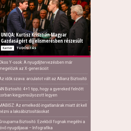
UNIQA: Kurtisz Krisztián Magyar
Gazdaságért díj elismerésben részesült
TUDÓSÍTÁS
Karrier
Okos Y-osok: A nyugdíjtervezésben már
megelőzik az X-generációt
Az idők szava: arculatot vált az Allianz Biztosító
NN Biztosító: 4+1 tipp, hogy a gyereked felnőtt
korban kiegyensúlyozott legyen
MABISZ: Az emelkedő ingatlanárak miatt át kell
nézni a laksábiztosításokat
Groupama Biztosító: Ezekből fognak megélni a
jövő nyugdíjasai – Infografika