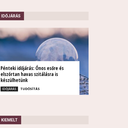
IDŐJÁRÁS
Pénteki időjárás: Ónos esőre és
elszórtan havas szitálásra is
készülhetünk
TUDÓSÍTÁS
IDŐJÁRÁS
KIEMELT