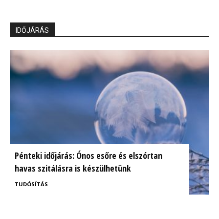
IDŐJÁRÁS
Pénteki időjárás: Ónos esőre és elszórtan
havas szitálásra is készülhetünk
TUDÓSÍTÁS