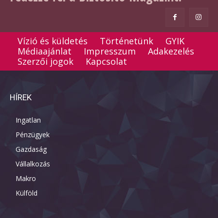
Vízió és küldetés
Történetünk
GYIK
Médiaajánlat
Impresszum
Adakezelés
Szerzői jogok
Kapcsolat
HÍREK
Ingatlan
Pénzügyek
Gazdaság
Vállalkozás
Makro
Külföld