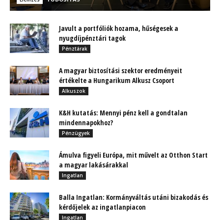
Javult a portfóliók hozama, hűségesek a
nyugdíjpénztári tagok
Pénztárak
A magyar biztosítási szektor eredményeit
értékelte a Hungarikum Alkusz Csoport
Alkuszok
K&H kutatás: Mennyi pénz kell a gondtalan
mindennapokhoz?
Pénzügyek
Ámulva figyeli Európa, mit művelt az Otthon Start
a magyar lakásárakkal
Ingatlan
Balla Ingatlan: Kormányváltás utáni bizakodás és
kérdőjelek az ingatlanpiacon
Ingatlan