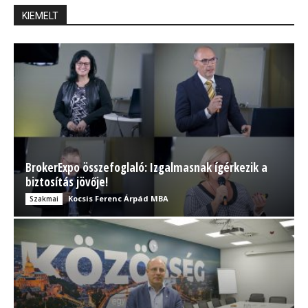
KIEMELT
BrokerExpo összefoglaló: Izgalmasnak ígérkezik a
biztosítás jövője!
Kocsis Ferenc Árpád MBA
Szakmai