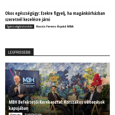
Okos egészségügy: Ezekre figyelj, ha magánkórházban
szeretnél kezelésre járni
Kocsis Ferenc Árpád MBA
Egészségbiztosítás
LEGFRISSEBB
MBH Befektetői Kerekasztal: Korszakos változások
kapujában
TUDÓSÍTÁS
Elemzés