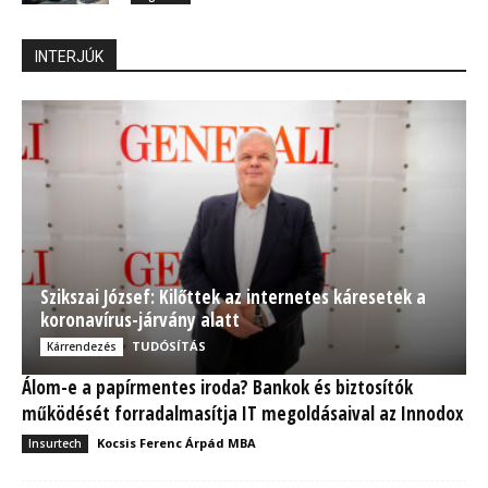
INTERJÚK
Szikszai József: Kilőttek az internetes káresetek a
koronavírus-járvány alatt
TUDÓSÍTÁS
Kárrendezés
Álom-e a papírmentes iroda? Bankok és biztosítók
működését forradalmasítja IT megoldásaival az Innodox
Kocsis Ferenc Árpád MBA
Insurtech