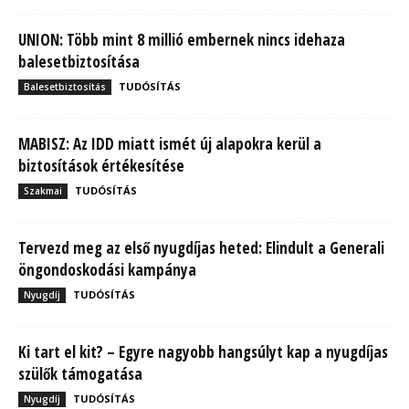
UNION: Több mint 8 millió embernek nincs idehaza
balesetbiztosítása
TUDÓSÍTÁS
Balesetbiztosítás
MABISZ: Az IDD miatt ismét új alapokra kerül a
biztosítások értékesítése
TUDÓSÍTÁS
Szakmai
Tervezd meg az első nyugdíjas heted: Elindult a Generali
öngondoskodási kampánya
TUDÓSÍTÁS
Nyugdíj
Ki tart el kit? – Egyre nagyobb hangsúlyt kap a nyugdíjas
szülők támogatása
TUDÓSÍTÁS
Nyugdíj