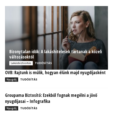
Bizonytalan idők: A lakáshitelesek tartanak a közeli
változásoktól
TUDÓSÍTÁS
Lakásbiztosítás
OVB: Rajtunk is múlik, hogyan élünk majd nyugdíjasként
TUDÓSÍTÁS
Nyugdíj
Groupama Biztosító: Ezekből fognak megélni a jövő
nyugdíjasai – Infografika
TUDÓSÍTÁS
Nyugdíj