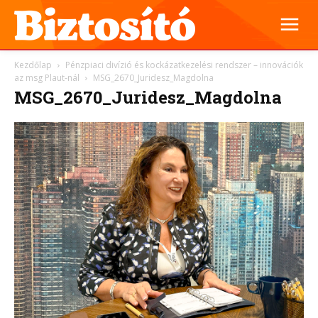
Kezdőlap
Pénzpiaci divízió és kockázatkezelési rendszer – innovációk
az msg Plaut-nál
MSG_2670_Juridesz_Magdolna
MSG_2670_Juridesz_Magdolna