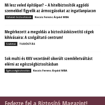
Mi lesz veled építőipar? – A hitelbiztosítók aggódó
szemekkel figyelik az ármozgásokat az ingatlanpiacon
Kocsis Ferenc Árpád MBA
Vállalati biztosítások
Megérkezett a megoldás a biztosításközvetítő cégek
kihívásaira: A szolgáltató centrum!
TUDÓSÍTÁS
Szakmai
Sok multi és KKV vezetőnél sikerült szemléletváltást
elérni az egészségbiztosításban
Kocsis Ferenc Árpád MBA
Egészségbiztosítás
Fedezze fel a Biztosító Magazint!