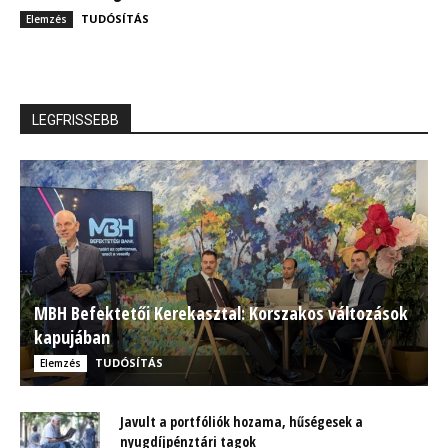
TUDÓSÍTÁS
Elemzés
LEGFRISSEBB
MBH Befektetői Kerekasztal: Korszakos változások
kapujában
TUDÓSÍTÁS
Elemzés
Javult a portfóliók hozama, hűségesek a
nyugdíjpénztári tagok