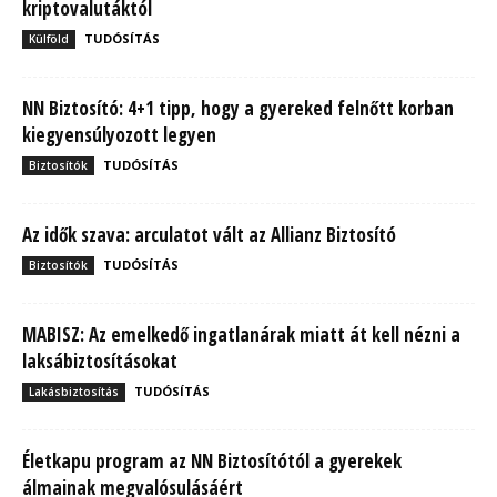
kriptovalutáktól
TUDÓSÍTÁS
Külföld
NN Biztosító: 4+1 tipp, hogy a gyereked felnőtt korban
kiegyensúlyozott legyen
TUDÓSÍTÁS
Biztosítók
Az idők szava: arculatot vált az Allianz Biztosító
TUDÓSÍTÁS
Biztosítók
MABISZ: Az emelkedő ingatlanárak miatt át kell nézni a
laksábiztosításokat
TUDÓSÍTÁS
Lakásbiztosítás
Életkapu program az NN Biztosítótól a gyerekek
álmainak megvalósulásáért