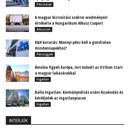
Pénztárak
A magyar biztosítási szektor eredményeit
értékelte a Hungarikum Alkusz Csoport
Alkuszok
K&H kutatás: Mennyi pénz kell a gondtalan
mindennapokhoz?
Pénzügyek
Ámulva figyeli Európa, mit művelt az Otthon Start
a magyar lakásárakkal
Ingatlan
Balla Ingatlan: Kormányváltás utáni bizakodás és
kérdőjelek az ingatlanpiacon
Ingatlan
INTERJÚK