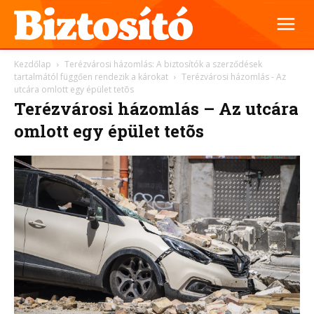
Kezdőlap
Terézvárosi házomlás: A biztosítók a szerződések
tartalmától függően rendezik a károkat
Terézvárosi házomlás - Az
utcára omlott egy épület tetõs
Terézvárosi házomlás – Az utcára
omlott egy épület tetõs