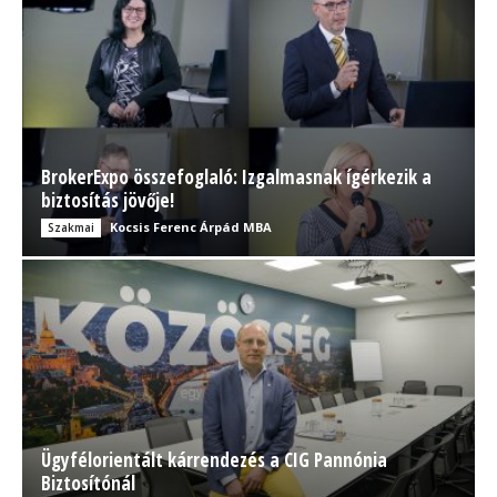
BrokerExpo összefoglaló: Izgalmasnak ígérkezik a
biztosítás jövője!
Kocsis Ferenc Árpád MBA
Szakmai
Ügyfélorientált kárrendezés a CIG Pannónia
Biztosítónál