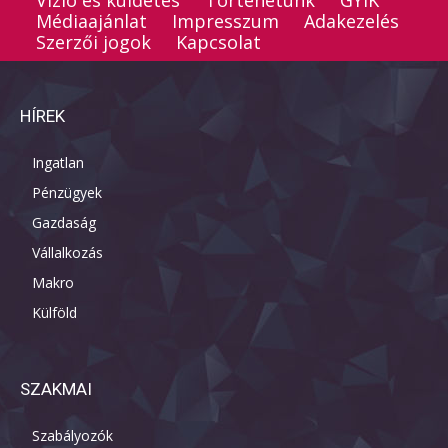
Vízió és küldetés
Történetünk
GYIK
Médiaajánlat
Impresszum
Adakezelés
Szerzői jogok
Kapcsolat
HÍREK
Ingatlan
Pénzügyek
Gazdaság
Vállalkozás
Makro
Külföld
SZAKMAI
Szabályozók