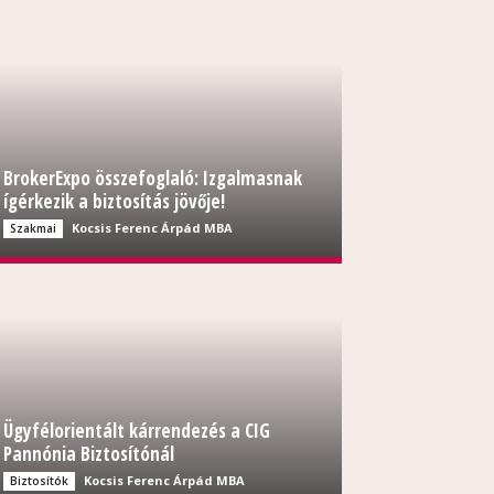
BrokerExpo összefoglaló: Izgalmasnak
ígérkezik a biztosítás jövője!
Kocsis Ferenc Árpád MBA
Szakmai
Ügyfélorientált kárrendezés a CIG
Pannónia Biztosítónál
Kocsis Ferenc Árpád MBA
Biztosítók