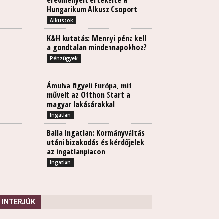
eredményeit értékelte a
Hungarikum Alkusz Csoport
Alkuszok
K&H kutatás: Mennyi pénz kell
a gondtalan mindennapokhoz?
Pénzügyek
Ámulva figyeli Európa, mit
művelt az Otthon Start a
magyar lakásárakkal
Ingatlan
Balla Ingatlan: Kormányváltás
utáni bizakodás és kérdőjelek
az ingatlanpiacon
Ingatlan
INTERJÚK