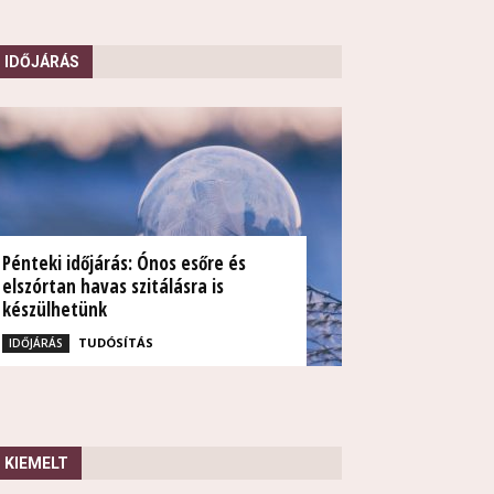
IDŐJÁRÁS
Pénteki időjárás: Ónos esőre és
elszórtan havas szitálásra is
készülhetünk
TUDÓSÍTÁS
IDŐJÁRÁS
KIEMELT