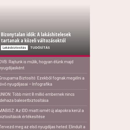
Bizonytalan idők: A lakáshitelesek
tartanak a közeli változásoktól
TUDÓSÍTÁS
Lakásbiztosítás
OVB: Rajtunk is múlik, hogyan élünk majd
nyugdíjasként
Groupama Biztosító: Ezekből fognak megélni a
jövő nyugdíjasai – Infografika
UNION: Több mint 8 millió embernek nincs
idehaza balesetbiztosítása
MABISZ: Az IDD miatt ismét új alapokra kerül a
biztosítások értékesítése
Tervezd meg az első nyugdíjas heted: Elindult a