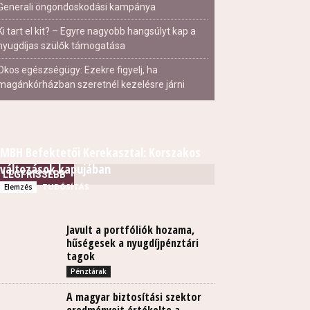
Generali öngondoskodási kampánya
Ki tart el kit? – Egyre nagyobb hangsúlyt kap a
nyugdíjas szülők támogatása
Okos egészségügy: Ezekre figyelj, ha
magánkórházban szeretnél kezelésre járni
MBH Befektetői Kerekasztal: Korszakos
változások kapujában
LEGFRISSEBB
TUDÓSÍTÁS
Elemzés
Javult a portfóliók hozama,
hűségesek a nyugdíjpénztári
tagok
Pénztárak
A magyar biztosítási szektor