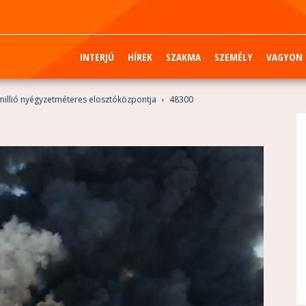
INTERJÚ
HÍREK
SZAKMA
SZEMÉLY
VAGYON
ymillió nyégyzetméteres elosztóközpontja
48300