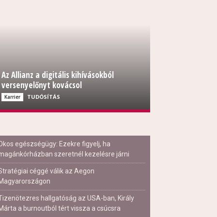
Az Allianz a digitális kihívásokból
versenyelőnyt kovácsol
TUDÓSÍTÁS
Karrier
Okos egészségügy: Ezekre figyelj, ha
magánkórházban szeretnél kezelésre járni
Stratégiai céggé válik az Aegon
Magyarországon
Tizenötezres hallgatóság az USA-ban, Király
Márta a burnoutból tért vissza a csúcsra