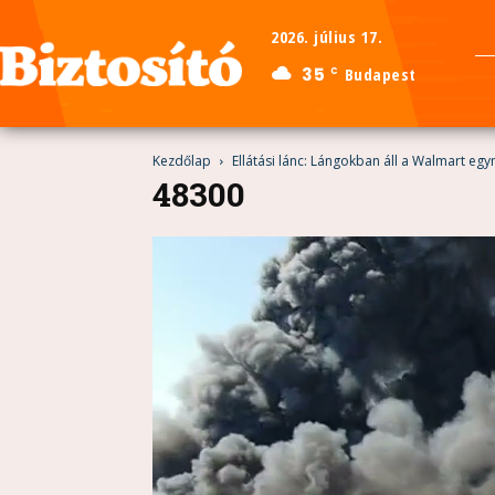
2026. július 17.
35
Budapest
C
Kezdőlap
Ellátási lánc: Lángokban áll a Walmart eg
48300