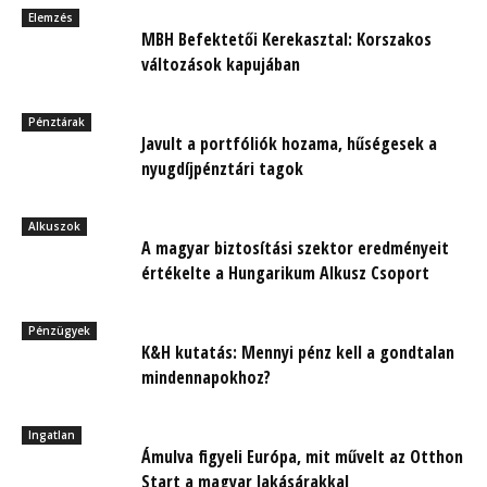
Elemzés
MBH Befektetői Kerekasztal: Korszakos
változások kapujában
Pénztárak
Javult a portfóliók hozama, hűségesek a
nyugdíjpénztári tagok
Alkuszok
A magyar biztosítási szektor eredményeit
értékelte a Hungarikum Alkusz Csoport
Pénzügyek
K&H kutatás: Mennyi pénz kell a gondtalan
mindennapokhoz?
Ingatlan
Ámulva figyeli Európa, mit művelt az Otthon
Start a magyar lakásárakkal