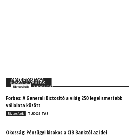
Union Biztosító: 710 ezer magyarnak van kockázati
életbiztosítása
SOKAN OLVASTÁK...
TUDÓSÍTÁS
Biztosítók
Forbes: A Generali Biztosító a világ 250 legelismertebb
vállalata között
TUDÓSÍTÁS
Biztosítók
Okosság: Pénzügyi kisokos a CIB Banktól az idei