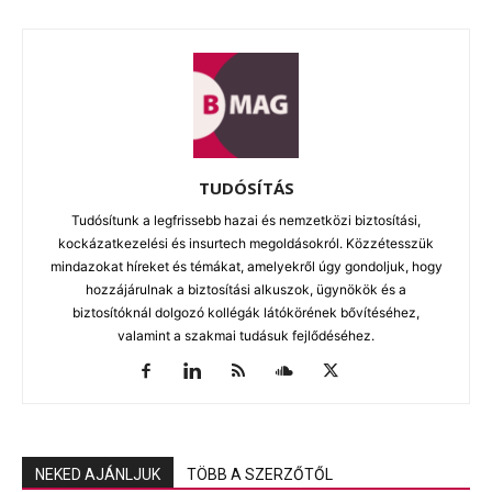
TUDÓSÍTÁS
Tudósítunk a legfrissebb hazai és nemzetközi biztosítási,
kockázatkezelési és insurtech megoldásokról. Közzétesszük
mindazokat híreket és témákat, amelyekről úgy gondoljuk, hogy
hozzájárulnak a biztosítási alkuszok, ügynökök és a
biztosítóknál dolgozó kollégák látókörének bővítéséhez,
valamint a szakmai tudásuk fejlődéséhez.
NEKED AJÁNLJUK
TÖBB A SZERZŐTŐL