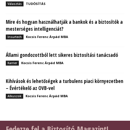
TUDÓSÍTÁS
Választás
Mire és hogyan használhatják a bankok és a biztosítók a
mesterséges intelligenciát?
Kocsis Ferenc Árpád MBA
Insurtech
Állami gondozottból lett sikeres biztosítási tanácsadó
Kocsis Ferenc Árpád MBA
Karrier
Kihívások és lehetőségek a turbulens piaci környezetben
– Évértékelő az OVB-vel
Kocsis Ferenc Árpád MBA
Alkuszok
Fedezze fel a Biztosító Magazint!