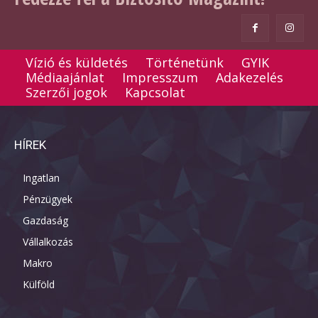
Vízió és küldetés
Történetünk
GYIK
Médiaajánlat
Impresszum
Adakezelés
Szerzői jogok
Kapcsolat
HÍREK
Ingatlan
Pénzügyek
Gazdaság
Vállalkozás
Makro
Külföld