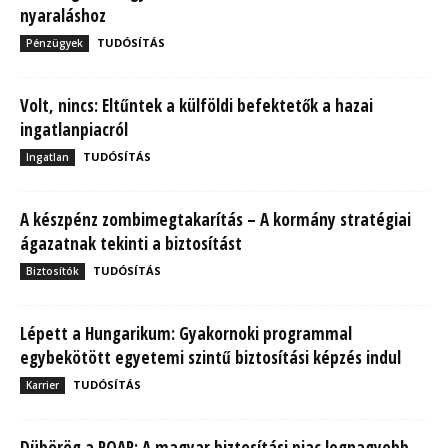
nyaraláshoz
TUDÓSÍTÁS
Pénzügyek
Volt, nincs: Eltűntek a külföldi befektetők a hazai
ingatlanpiacról
TUDÓSÍTÁS
Ingatlan
A készpénz zombimegtakarítás – A kormány stratégiai
ágazatnak tekinti a biztosítást
TUDÓSÍTÁS
Biztosítók
Lépett a Hungarikum: Gyakornoki programmal
egybekötött egyetemi szintű biztosítási képzés indul
TUDÓSÍTÁS
Karrier
Dübörög a ROAR: A magyar biztosítási piac legnagyobb