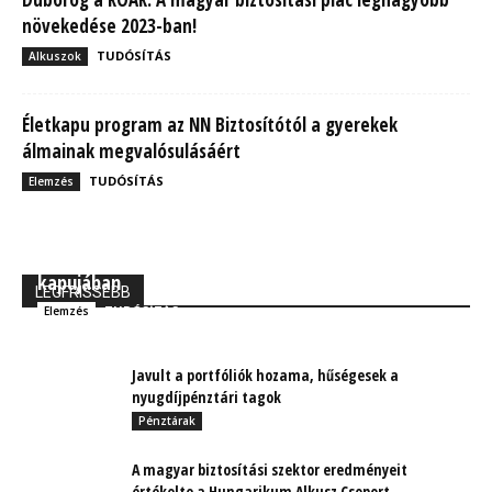
növekedése 2023-ban!
TUDÓSÍTÁS
Alkuszok
Életkapu program az NN Biztosítótól a gyerekek
álmainak megvalósulásáért
TUDÓSÍTÁS
Elemzés
MBH Befektetői Kerekasztal: Korszakos változások
kapujában
LEGFRISSEBB
TUDÓSÍTÁS
Elemzés
Javult a portfóliók hozama, hűségesek a
nyugdíjpénztári tagok
Pénztárak
A magyar biztosítási szektor eredményeit
értékelte a Hungarikum Alkusz Csoport