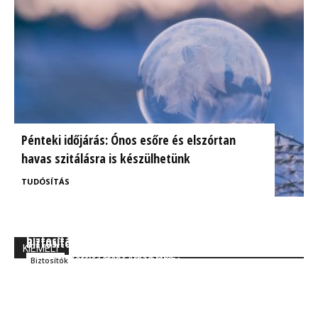
Pénteki időjárás: Ónos esőre és elszórtan
havas szitálásra is készülhetünk
TUDÓSÍTÁS
BrokerExpo összefoglaló: Izgalmasnak ígérkezik a
Ügyfélorientált kárrendezés a CIG Pannónia
biztosítás jövője!
Biztosítónál
KIEMELT
Kocsis Ferenc Árpád MBA
Szakmai
Kocsis Ferenc Árpád MBA
Biztosítók