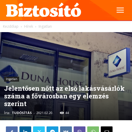
Kezdőlap
Hírek
Ingatlan
Ingatlan
Jelentősen nőtt az első lakásvásárlók
száma a fővárosban egy elemzés
szerint
Írta:
TUDÓSÍTÁS
-
2021.02.20.
44