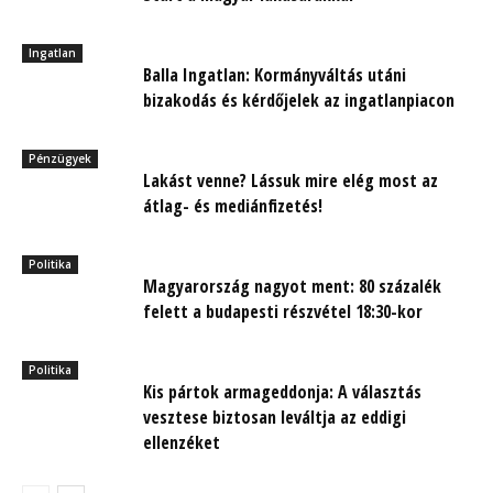
Ingatlan
Balla Ingatlan: Kormányváltás utáni
bizakodás és kérdőjelek az ingatlanpiacon
Pénzügyek
Lakást venne? Lássuk mire elég most az
átlag- és mediánfizetés!
Politika
Magyarország nagyot ment: 80 százalék
felett a budapesti részvétel 18:30-kor
Politika
Kis pártok armageddonja: A választás
vesztese biztosan leváltja az eddigi
ellenzéket