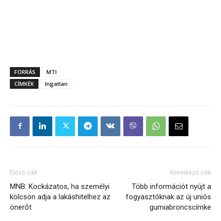
FORRÁS
MTI
CÍMKÉK
Ingatlan
Előző cikk
Következő cikk
MNB: Kockázatos, ha személyi
Több információt nyújt a
kölcsön adja a lakáshitelhez az
fogyasztóknak az új uniós
önerőt
gumiabroncscímke