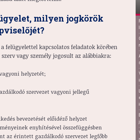
lügyelet, milyen jogkörök
pviselőjét?
a felügyelettel kapcsolatos feladatok körében
 szerv vagy személy jogosult az alábbiakra:
vagyoni helyzetét;
gazdálkodó szervezet vagyoni jellegű
zkedés bevezetését előidéző helyzet
ezményeinek enyhítésével összefüggésben
 az érintett gazdálkodó szervezet legfőbb