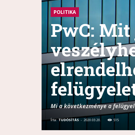
POLITIKA
PwC: Mit 
veszélyhe
elrendelh
felügyele
Mi a következménye a felügyele
Írta:
TUDÓSÍTÁS
-
2020.03.20.
515