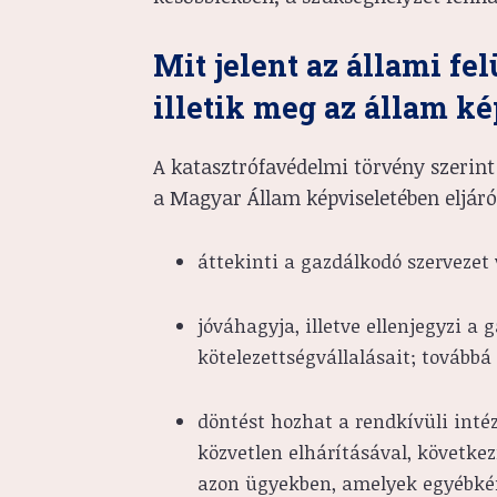
Mit jelent az állami fe
illetik meg az állam ké
A katasztrófavédelmi törvény szerint 
a Magyar Állam képviseletében eljáró
áttekinti a gazdálkodó szervezet 
jóváhagyja, illetve ellenjegyzi a 
kötelezettségvállalásait; továbbá
döntést hozhat a rendkívüli inté
közvetlen elhárításával, követk
azon ügyekben, amelyek egyébként