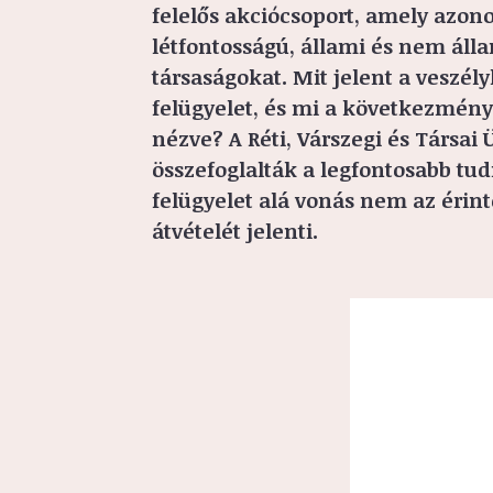
felelős akciócsoport, amely azon
létfontosságú, állami és nem áll
társaságokat. Mit jelent a veszél
felügyelet, és mi a következménye
nézve? A Réti, Várszegi és Társai
összefoglalták a legfontosabb tu
felügyelet alá vonás nem az érint
átvételét jelenti.