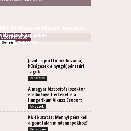
MBH Befektetői Kerekasztal: Korszakos
változások kapujában
LEGFRISSEBB
TUDÓSÍTÁS
Elemzés
Javult a portfóliók hozama,
hűségesek a nyugdíjpénztári
tagok
Pénztárak
A magyar biztosítási szektor
eredményeit értékelte a
Hungarikum Alkusz Csoport
Alkuszok
K&H kutatás: Mennyi pénz kell
a gondtalan mindennapokhoz?
Pénzügyek