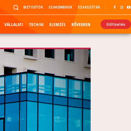
BIZTOSÍTÓK
SZAKEMBEREK
SZAKSZÓTÁR
VÁLLALATI
TECH/AI
ELEMZÉS
BŐVEBBEN
Előfizetés