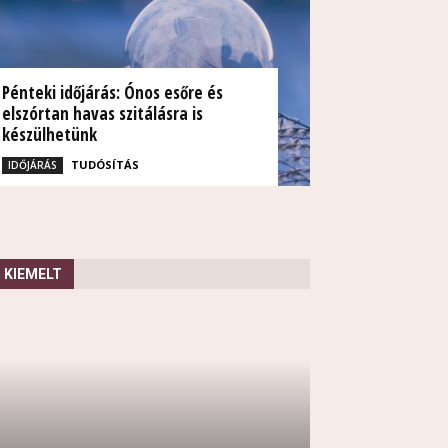
Pénteki időjárás: Ónos esőre és
elszórtan havas szitálásra is
készülhetünk
TUDÓSÍTÁS
IDŐJÁRÁS
KIEMELT