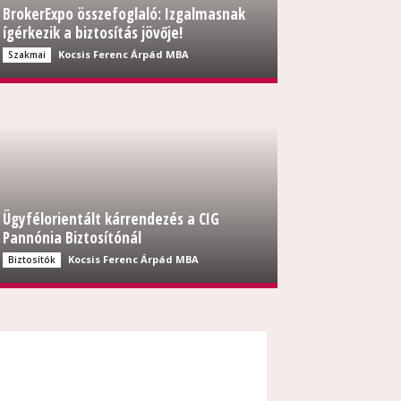
BrokerExpo összefoglaló: Izgalmasnak
ígérkezik a biztosítás jövője!
Kocsis Ferenc Árpád MBA
Szakmai
Ügyfélorientált kárrendezés a CIG
Pannónia Biztosítónál
Kocsis Ferenc Árpád MBA
Biztosítók