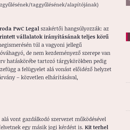
özgyűlésének/taggyűlésének/alapítójának)
 Iroda PwC Legal
szakértői hangsúlyozzák: az
intett vállalatok irányításának teljes körű
egismerésén túl a vagyoni jellegű
n jóváhagyó, de nem kezdeményező szerepe van
zerv hatáskörébe tartozó tárgykörökben pedig
efügg a felügyelet alá vonást előidéző helyzet
árvány – közvetlen elhárításával,
et alá vont gazdálkodó szervezet működésével
lvetnek egy másik jogi kérdést is.
Kit terhel