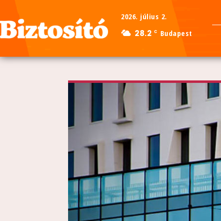
2026. július 2.
28.2
Budapest
C
Kezdőlap
Közélet
Politika
PwC: Mit jelent a ves