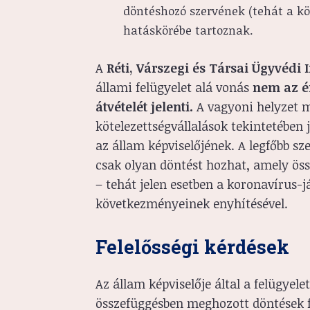
döntéshozó szervének (tehát a k
hatáskörébe tartoznak.
A
Réti, Várszegi és Társai Ügyvédi
állami felügyelet alá vonás
nem az ér
átvételét jelenti.
A vagyoni helyzet m
kötelezettségvállalások tekintetébe
az állam képviselőjének. A legfőbb s
csak olyan döntést hozhat, amely össz
– tehát jelen esetben a koronavírus-j
következményeinek enyhítésével.
Felelősségi kérdések
Az állam képviselője által a felügyel
összefüggésben meghozott döntések fe