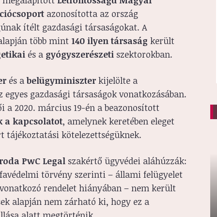
l megalapított
Létfontosságú Magyar
kciócsoport
azonosította az ország
únak ítélt gazdasági társaságokat. A
alapján több mint
140 ilyen társaság
került
etikai
és a
gyógyszerészeti
szektorokban.
er
és a
belügyminiszter
kijelölte a
az egyes gazdasági társaságok vonatkozásában.
ői a 2020. március 19-én a beazonosított
k a kapcsolatot
, amelynek keretében eleget
t tájékoztatási kötelezettségüknek.
 Iroda PwC Legal
szakértő ügyvédei aláhúzzák:
avédelmi törvény szerinti – állami felügyelet
a vonatkozó rendelet hiányában – nem került
sek alapján nem zárható ki, hogy ez a
llása alatt megtörténik.