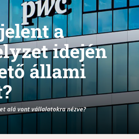
jelent a
lyzet idején
ető állami
t?
t alá vont vállalatokra nézve?