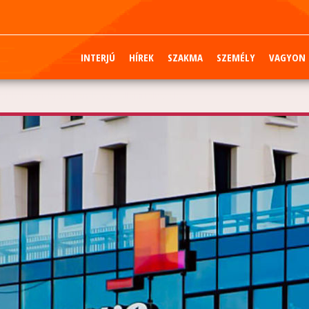
INTERJÚ
HÍREK
SZAKMA
SZEMÉLY
VAGYON
zélyhelyzet idején elrendelhető állami felügyelet?