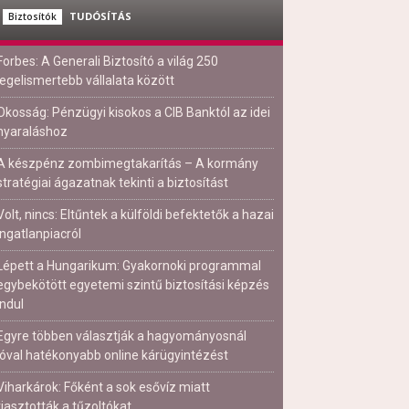
TUDÓSÍTÁS
Biztosítók
Forbes: A Generali Biztosító a világ 250
legelismertebb vállalata között
Okosság: Pénzügyi kisokos a CIB Banktól az idei
nyaraláshoz
A készpénz zombimegtakarítás – A kormány
stratégiai ágazatnak tekinti a biztosítást
Volt, nincs: Eltűntek a külföldi befektetők a hazai
ingatlanpiacról
Lépett a Hungarikum: Gyakornoki programmal
egybekötött egyetemi szintű biztosítási képzés
indul
Egyre többen választják a hagyományosnál
jóval hatékonyabb online kárügyintézést
Viharkárok: Főként a sok esővíz miatt
riasztották a tűzoltókat