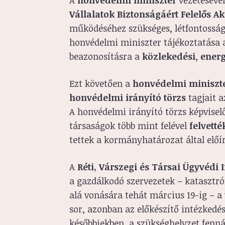
A
honvédelmi miniszter
vezetéséve
Vállalatok Biztonságáért Felelős A
működéséhez szükséges, létfontosság
honvédelmi miniszter tájékoztatása 
beazonosításra a
közlekedési
,
energ
Ezt követően a
honvédelmi miniszt
honvédelmi irányító törzs
tagjait 
A honvédelmi irányító törzs képvisel
társaságok több mint felével
felvetté
tettek a kormányhatározat által előír
A
Réti, Várszegi és Társai Ügyvédi
a gazdálkodó szervezetek – katasztróf
alá vonására tehát március 19-ig – 
sor, azonban az előkészítő intézkedé
későbbiekben, a szükséghelyzet fenná