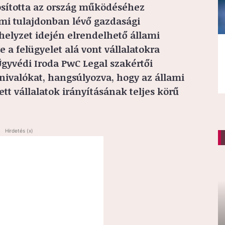
osította az ország működéséhez
ami tulajdonban lévő gazdasági
yhelyzet idején elrendelhető állami
 a felügyelet alá vont vállalatokra
 Ügyvédi Iroda PwC Legal szakértői
dnivalókat, hangsúlyozva, hogy az állami
ett vállalatok irányításának teljes körű
Hirdetés (x)