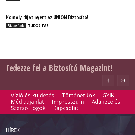
Komoly díjat nyert az UNION Biztosító!
TUDÓSÍTÁS
Biztosítók
Fedezze fel a Biztosító Magazint!
Vízió és küldetés
Történetünk
GYIK
Médiaajánlat
Impresszum
Adakezelés
Szerzői jogok
Kapcsolat
HÍREK