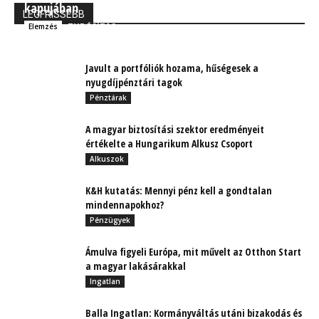
kapujában
LEGFRISSEBB
TUDÓSÍTÁS
Elemzés
Javult a portfóliók hozama, hűségesek a
nyugdíjpénztári tagok
Pénztárak
A magyar biztosítási szektor eredményeit
értékelte a Hungarikum Alkusz Csoport
Alkuszok
K&H kutatás: Mennyi pénz kell a gondtalan
mindennapokhoz?
Pénzügyek
Ámulva figyeli Európa, mit művelt az Otthon Start
a magyar lakásárakkal
Ingatlan
Balla Ingatlan: Kormányváltás utáni bizakodás és