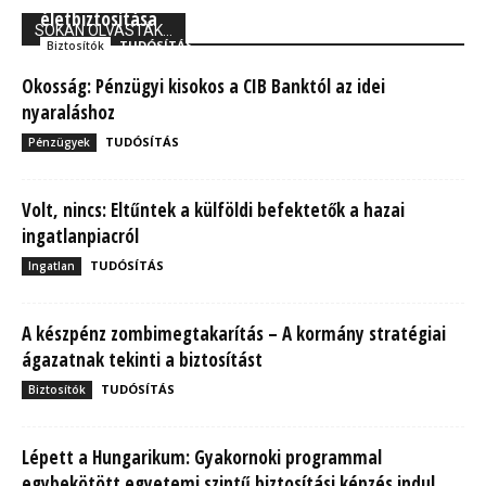
életbiztosítása
SOKAN OLVASTÁK...
TUDÓSÍTÁS
Biztosítók
Okosság: Pénzügyi kisokos a CIB Banktól az idei
nyaraláshoz
TUDÓSÍTÁS
Pénzügyek
Volt, nincs: Eltűntek a külföldi befektetők a hazai
ingatlanpiacról
TUDÓSÍTÁS
Ingatlan
A készpénz zombimegtakarítás – A kormány stratégiai
ágazatnak tekinti a biztosítást
TUDÓSÍTÁS
Biztosítók
Lépett a Hungarikum: Gyakornoki programmal
egybekötött egyetemi szintű biztosítási képzés indul