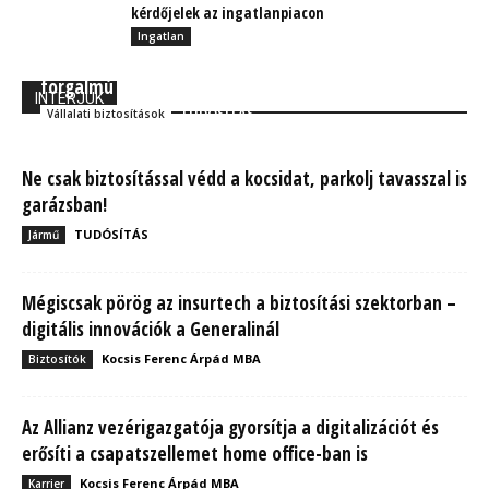
kérdőjelek az ingatlanpiacon
Ingatlan
Hitelbiztosítás: Eszik vagy isszák? – Milliárdos
forgalmú cégeknek recept nélkül is ajánlott
INTERJÚK
TUDÓSÍTÁS
Vállalati biztosítások
Ne csak biztosítással védd a kocsidat, parkolj tavasszal is
garázsban!
TUDÓSÍTÁS
Jármű
Mégiscsak pörög az insurtech a biztosítási szektorban –
digitális innovációk a Generalinál
Kocsis Ferenc Árpád MBA
Biztosítók
Az Allianz vezérigazgatója gyorsítja a digitalizációt és
erősíti a csapatszellemet home office-ban is
Kocsis Ferenc Árpád MBA
Karrier