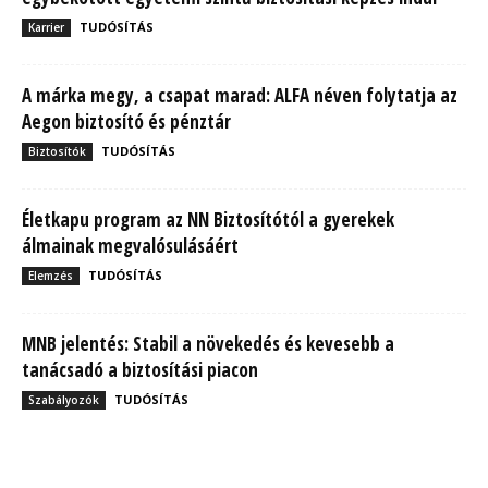
TUDÓSÍTÁS
Karrier
A márka megy, a csapat marad: ALFA néven folytatja az
Aegon biztosító és pénztár
TUDÓSÍTÁS
Biztosítók
Életkapu program az NN Biztosítótól a gyerekek
álmainak megvalósulásáért
TUDÓSÍTÁS
Elemzés
MNB jelentés: Stabil a növekedés és kevesebb a
tanácsadó a biztosítási piacon
TUDÓSÍTÁS
Szabályozók
MBH Befektetői Kerekasztal: Korszakos változások