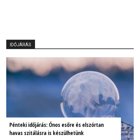
IDŐJÁRÁS
Pénteki időjárás: Ónos esőre és elszórtan
havas szitálásra is készülhetünk