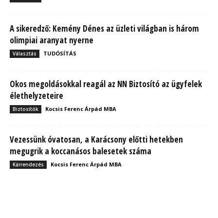
A sikeredző: Kemény Dénes az üzleti világban is három
olimpiai aranyat nyerne
TUDÓSÍTÁS
Választás
Okos megoldásokkal reagál az NN Biztosító az ügyfelek
élethelyzeteire
Kocsis Ferenc Árpád MBA
Biztosítók
Vezessünk óvatosan, a Karácsony előtti hetekben
megugrik a koccanásos balesetek száma
Kocsis Ferenc Árpád MBA
Kárrendezés