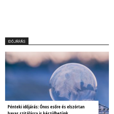
IDŐJÁRÁS
Pénteki időjárás: Ónos esőre és elszórtan
havas szitálásra is készülhetünk