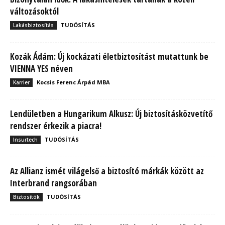
változásoktól
TUDÓSÍTÁS
Lakásbiztosítás
Kozák Ádám: Új kockázati életbiztosítást mutattunk be
VIENNA YES néven
Kocsis Ferenc Árpád MBA
Karrier
Lendületben a Hungarikum Alkusz: Új biztosításközvetítő
rendszer érkezik a piacra!
TUDÓSÍTÁS
Insurtech
Az Allianz ismét világelső a biztosító márkák között az
Interbrand rangsorában
TUDÓSÍTÁS
Biztosítók