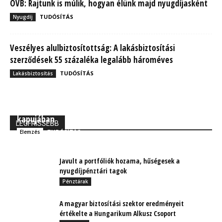
OVB: Rajtunk is múlik, hogyan élünk majd nyugdíjasként
TUDÓSÍTÁS
Nyugdíj
Veszélyes alulbiztosítottság: A lakásbiztosítási
szerződések 55 százaléka legalább hároméves
TUDÓSÍTÁS
Lakásbiztosítás
MBH Befektetői Kerekasztal: Korszakos változások
kapujában
LEGFRISSEBB
TUDÓSÍTÁS
Elemzés
Javult a portfóliók hozama, hűségesek a
nyugdíjpénztári tagok
Pénztárak
A magyar biztosítási szektor eredményeit
értékelte a Hungarikum Alkusz Csoport