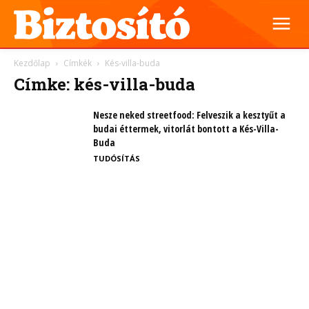
Kezdőlap
Címkék
Kés-villa-buda
Címke: kés-villa-buda
Nesze neked streetfood: Felveszik a kesztyűt a
budai éttermek, vitorlát bontott a Kés-Villa-
Buda
TUDÓSÍTÁS