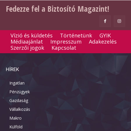
Fedezze fel a Biztosító Magazint!
Vízió és küldetés
Történetünk
GYIK
Médiaajánlat
Impresszum
Adakezelés
Szerzői jogok
Kapcsolat
HÍREK
Ingatlan
Pénzügyek
Gazdaság
Vállalkozás
Makro
Külföld