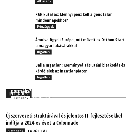
Alkuszok
K&H kutatás: Mennyi pénz kell a gondtalan
mindennapokhoz?
Pénzügyek
Ámulva figyeli Európa, mit művelt az Otthon Start
a magyar lakásárakkal
Ingatlan
Balla Ingatlan: Kormányváltás utáni bizakodás és
kérdőjelek az ingatlanpiacon
Ingatlan
Munkavégzés a COVID után – milyen is az új
normális?
INTERJÚK
TUDÓSÍTÁS
Biztosítók
Új szervezeti struktúrával és jelentős IT fejlesztésekkel
indítja a 2024-es évet a Colonnade
TUDÓSÍTÁS
Biztosítók