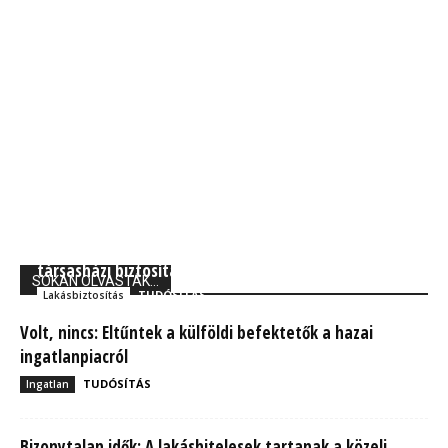
Grantis: A Jókai utcai házomlás rámutat a
társasházi biztosítás fontosságára
SOKAN OLVASTÁK...
TUDÓSÍTÁS
Lakásbiztosítás
Volt, nincs: Eltűntek a külföldi befektetők a hazai
ingatlanpiacról
TUDÓSÍTÁS
Ingatlan
Bizonytalan idők: A lakáshitelesek tartanak a közeli