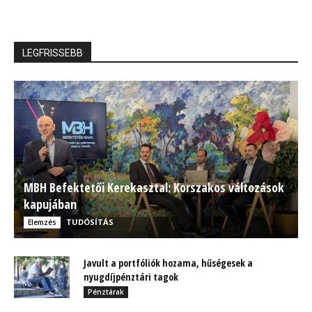
LEGFRISSEBB
MBH Befektetői Kerekasztal: Korszakos változások
kapujában
TUDÓSÍTÁS
Elemzés
Javult a portfóliók hozama, hűségesek a
nyugdíjpénztári tagok
Pénztárak