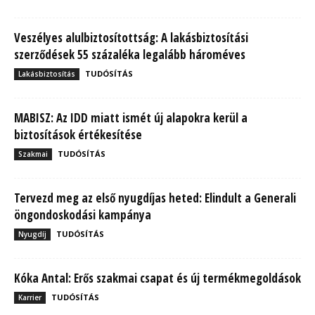
Veszélyes alulbiztosítottság: A lakásbiztosítási
szerződések 55 százaléka legalább hároméves
TUDÓSÍTÁS
Lakásbiztosítás
MABISZ: Az IDD miatt ismét új alapokra kerül a
biztosítások értékesítése
TUDÓSÍTÁS
Szakmai
Tervezd meg az első nyugdíjas heted: Elindult a Generali
öngondoskodási kampánya
TUDÓSÍTÁS
Nyugdíj
Kóka Antal: Erős szakmai csapat és új termékmegoldások
TUDÓSÍTÁS
Karrier