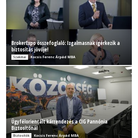
BrokerExpo összefoglaló: Izgalmasnak ígérkezik a
biztosítás jövője!
Kocsis Ferenc Árpád MBA
Szakmai
Ügyfélorientált kárrendezés a CIG Pannónia
Biztosítónál
Kocsis Ferenc Árpád MBA
Biztosítók