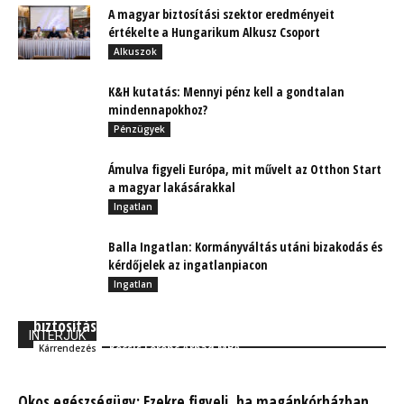
A magyar biztosítási szektor eredményeit
értékelte a Hungarikum Alkusz Csoport
Alkuszok
K&H kutatás: Mennyi pénz kell a gondtalan
mindennapokhoz?
Pénzügyek
Ámulva figyeli Európa, mit művelt az Otthon Start
a magyar lakásárakkal
Ingatlan
Balla Ingatlan: Kormányváltás utáni bizakodás és
kérdőjelek az ingatlanpiacon
Ingatlan
Full-extrás kárrendezési csomag, akár meglévő
biztosítás mellé is
INTERJÚK
Kocsis Ferenc Árpád MBA
Kárrendezés
Okos egészségügy: Ezekre figyelj, ha magánkórházban