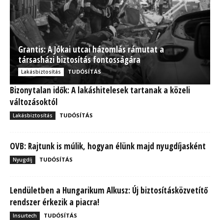
Grantis: A Jókai utcai házomlás rámutat a
társasházi biztosítás fontosságára
TUDÓSÍTÁS
Lakásbiztosítás
Bizonytalan idők: A lakáshitelesek tartanak a közeli
változásoktól
TUDÓSÍTÁS
Lakásbiztosítás
OVB: Rajtunk is múlik, hogyan élünk majd nyugdíjasként
TUDÓSÍTÁS
Nyugdíj
Lendületben a Hungarikum Alkusz: Új biztosításközvetítő
rendszer érkezik a piacra!
TUDÓSÍTÁS
Insurtech