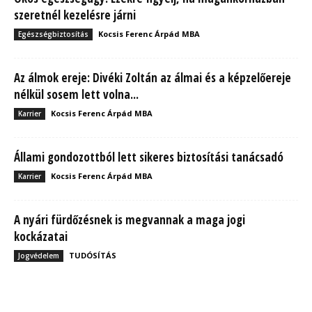
szeretnél kezelésre járni
Kocsis Ferenc Árpád MBA
Egészségbiztosítás
Az álmok ereje: Divéki Zoltán az álmai és a képzelőereje
nélkül sosem lett volna...
Kocsis Ferenc Árpád MBA
Karrier
Állami gondozottból lett sikeres biztosítási tanácsadó
Kocsis Ferenc Árpád MBA
Karrier
A nyári fürdőzésnek is megvannak a maga jogi
kockázatai
TUDÓSÍTÁS
Jogvédelem