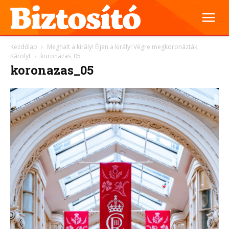
Kezdőlap
Meghalt a király! Éljen a király! Végre megkoronázták
Károlyt
koronazas_05
koronazas_05