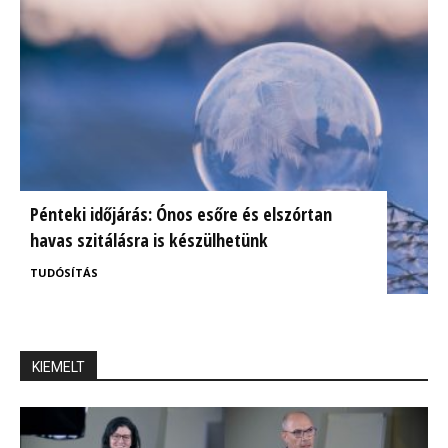
Pénteki időjárás: Ónos esőre és elszórtan
havas szitálásra is készülhetünk
TUDÓSÍTÁS
KIEMELT