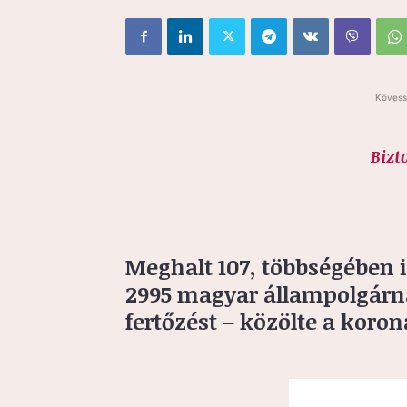
Kövess
Bizt
Meghalt 107, többségében i
2995 magyar állampolgárná
fertőzést – közölte a kor