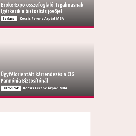
BrokerExpo összefoglaló: Izgalmasnak
ígérkezik a biztosítás jövője!
Kocsis Ferenc Árpád MBA
Szakmai
Ügyfélorientált kárrendezés a CIG
Pannónia Biztosítónál
Kocsis Ferenc Árpád MBA
Biztosítók