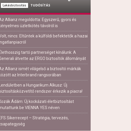
TUDÓSÍTÁS
Lakásbiztosítás
Az Allianz megoldotta: Egyszerű, gyors és
kényelmes üzletkötés távolról is
Volt, nincs: Eltűntek a külföldi befektetők a hazai
ingatlanpiacról
Élethosszig tartó partnerséget kínálunk: A
Generali átvette az ERGO biztosítók állományát
Az Allianz ismét világelső a biztosító márkák
között az Interbrand rangsorában
Lendületben a Hungarikum Alkusz: Új
biztosításközvetítő rendszer érkezik a piacra!
Kozák Ádám: Új kockázati életbiztosítást
mutattunk be VIENNA YES néven
EFS Sikerrecept – Stratégia, tervezés,
csapategység