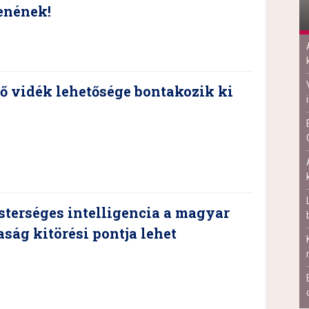
enének!
ő vidék lehetősége bontakozik ki
terséges intelligencia a magyar
ság kitörési pontja lehet