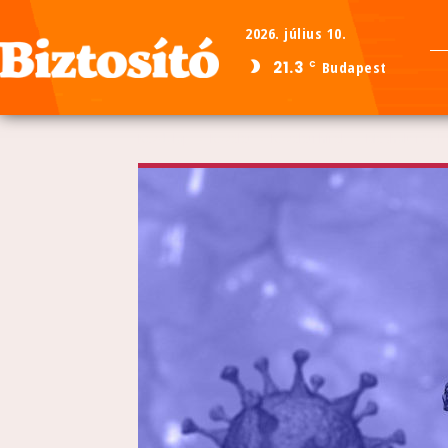
2026. július 10.
21.3
Budapest
C
Kezdőlap
Közélet
Közéleti hírek
Meghalt 107 b