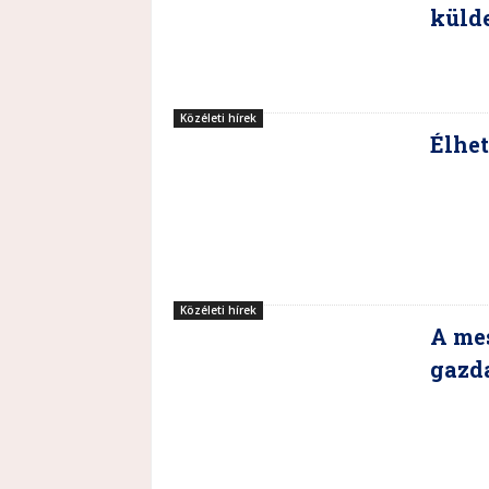
küld
Közéleti hírek
Élhet
Közéleti hírek
A mes
gazda