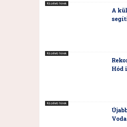
Közéleti hírek
A kül
segít
Közéleti hírek
Rekor
Hód 
Közéleti hírek
Újabb
Vodaf