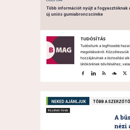
Előző cikk
Több információt nyújt a fogyasztóknak 
új uniós gumiabroncscímke
TUDÓSÍTÁS
Tudósítunk a legfrissebb hazai
megoldásokról. Közzétesszük 
hozzájárulnak a biztosítási al
látókörének bővítéséhez, vala
NEKED AJÁNLJUK
TÖBB A SZERZŐT
Közéleti hírek
A büs
nézi 