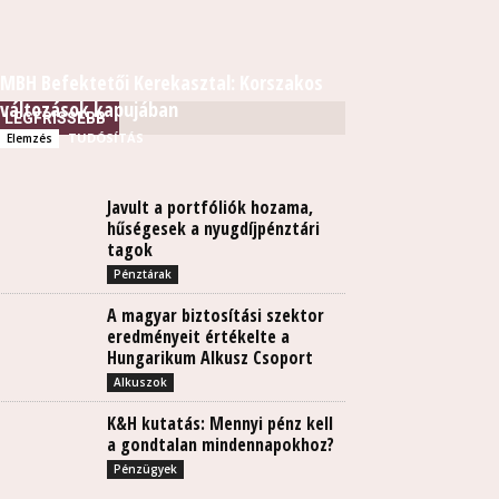
MBH Befektetői Kerekasztal: Korszakos
változások kapujában
LEGFRISSEBB
TUDÓSÍTÁS
Elemzés
Javult a portfóliók hozama,
hűségesek a nyugdíjpénztári
tagok
Pénztárak
A magyar biztosítási szektor
eredményeit értékelte a
Hungarikum Alkusz Csoport
Alkuszok
K&H kutatás: Mennyi pénz kell
a gondtalan mindennapokhoz?
Pénzügyek