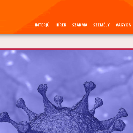
INTERJÚ
HÍREK
SZAKMA
SZEMÉLY
VAGYON
eteg, 2995-tel nőtt a fertőzöttek száma Magyarországon