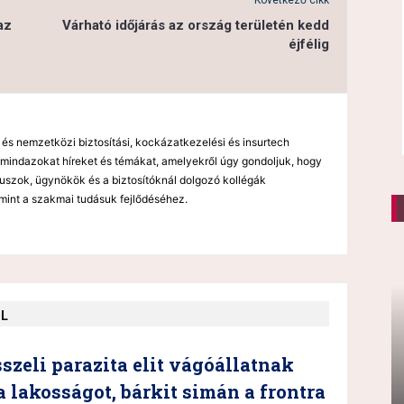
Következő cikk
az
Várható időjárás az ország területén kedd
éjfélig
 és nemzetközi biztosítási, kockázatkezelési és insurtech
mindazokat híreket és témákat, amelyekről úgy gondoljuk, hogy
kuszok, ügynökök és a biztosítóknál dolgozó kollégák
mint a szakmai tudásuk fejlődéséhez.
ŐL
szeli parazita elit vágóállatnak
a lakosságot, bárkit simán a frontra