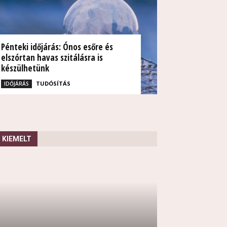
Pénteki időjárás: Ónos esőre és
elszórtan havas szitálásra is
készülhetünk
TUDÓSÍTÁS
IDŐJÁRÁS
KIEMELT