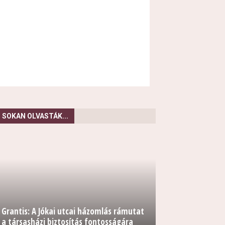
SOKAN OLVASTÁK...
Grantis: A Jókai utcai házomlás rámutat
a társasházi biztosítás fontosságára