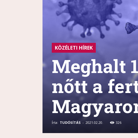
KÖZÉLETI HÍREK
Meghalt 1
nőtt a fe
Magyaro
Írta:
TUDÓSÍTÁS
-
2021.02.20.
326