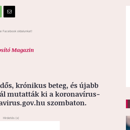
e Facebook oldalunkat!
osító Magazin
dős, krónikus beteg, és újabb
l mutatták ki a koronavírus-
onavirus.gov.hu szombaton.
Hirdetés (x)