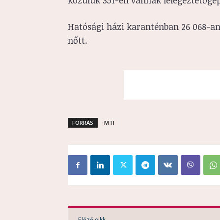
közülük 351-en vannak lélegeztetőgé
Hatósági házi karanténban 26 068-an
nőtt.
FORRÁS
MTI