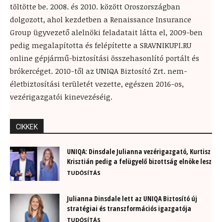
töltötte be. 2008. és 2010. között Oroszországban
dolgozott, ahol kezdetben a Renaissance Insurance
Group ügyvezető alelnöki feladatait látta el, 2009-ben
pedig megalapította és felépítette a SRAVNIKUPI.RU
online gépjármű-biztosítási összehasonlító portált és
brókercéget. 2010-től az UNIQA Biztosító Zrt. nem-
életbiztosítási területét vezette, egészen 2016-os,
vezérigazgatói kinevezéséig.
CIKKEK
UNIQA: Dinsdale Julianna vezérigazgató, Kurtisz
Krisztián pedig a felügyelő bizottság elnöke lesz
TUDÓSÍTÁS
Julianna Dinsdale lett az UNIQA Biztosító új
stratégiai és transzformációs igazgatója
TUDÓSÍTÁS