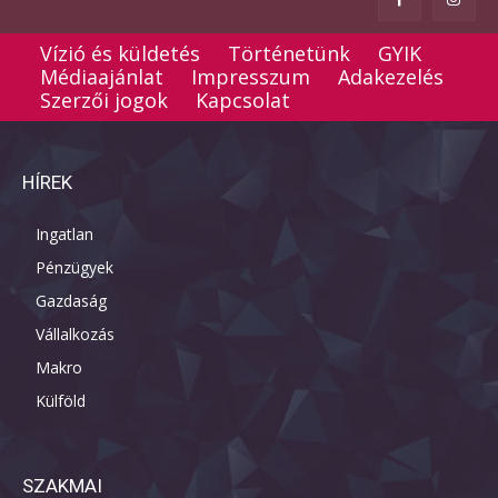
Vízió és küldetés
Történetünk
GYIK
Médiaajánlat
Impresszum
Adakezelés
Szerzői jogok
Kapcsolat
HÍREK
Ingatlan
Pénzügyek
Gazdaság
Vállalkozás
Makro
Külföld
SZAKMAI