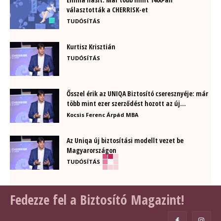
választották a CHERRISK-et
TUDÓSÍTÁS
Kurtisz Krisztián
TUDÓSÍTÁS
Ősszel érik az UNIQA Biztosító cseresznyéje: már
több mint ezer szerződést hozott az új...
Kocsis Ferenc Árpád MBA
Az Uniqa új biztosítási modellt vezet be
Magyarországon
TUDÓSÍTÁS
Fedezze fel a Biztosító Magazint!