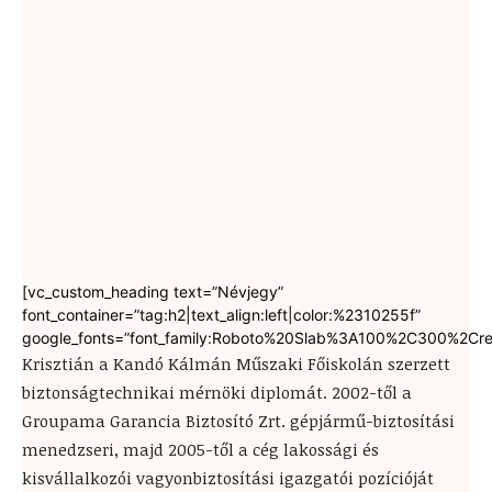
[vc_custom_heading text=”Névjegy”
font_container=”tag:h2|text_align:left|color:%2310255f”
google_fonts=”font_family:Roboto%20Slab%3A100%2C300%2Cre
Krisztián a Kandó Kálmán Műszaki Főiskolán szerzett
biztonságtechnikai mérnöki diplomát. 2002-től a
Groupama Garancia Biztosító Zrt. gépjármű-biztosítási
menedzseri, majd 2005-től a cég lakossági és
kisvállalkozói vagyonbiztosítási igazgatói pozícióját