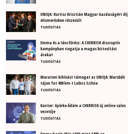
UNIQA: Kurtisz Krisztián Magyar Gazdaságért díj
elismerésben részesült
TUDÓSÍTÁS
Emma és a láncfűrész: A CHERRISK diszruptív
kampányban riogatja a magas biztosítási
árakat
TUDÓSÍTÁS
Maratoni kihívást támogat az UNIQA: Marsbéli
tájon fut 400 km-t Lubics Szilvia
TUDÓSÍTÁS
Karrier: Györke Ádám a CHERRISK új online sales
vezetője
TUDÓSÍTÁS
Emma hasít: Már több mint 1400-an