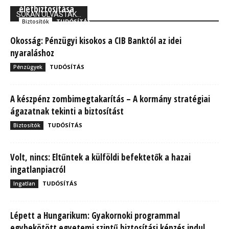
életbiztosítása
SOKAN OLVASTÁK...
TUDÓSÍTÁS
Biztosítók
Okosság: Pénzügyi kisokos a CIB Banktól az idei
nyaraláshoz
TUDÓSÍTÁS
Pénzügyek
A készpénz zombimegtakarítás – A kormány stratégiai
ágazatnak tekinti a biztosítást
TUDÓSÍTÁS
Biztosítók
Volt, nincs: Eltűntek a külföldi befektetők a hazai
ingatlanpiacról
TUDÓSÍTÁS
Ingatlan
Lépett a Hungarikum: Gyakornoki programmal
egybekötött egyetemi szintű biztosítási képzés indul