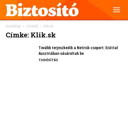
Kezdőlap
Címkék
Klik.sk
Címke: Klik.sk
Tovább terjeszkedik a Netrisk-csoport: Ezúttal
Ausztriában vásároltak be
TUDÓSÍTÁS