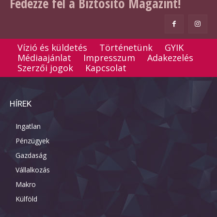
Fedezze fel a Biztosító Magazint!
Vízió és küldetés
Történetünk
GYIK
Médiaajánlat
Impresszum
Adakezelés
Szerzői jogok
Kapcsolat
HÍREK
Ingatlan
Pénzügyek
Gazdaság
Vállalkozás
Makro
Külföld