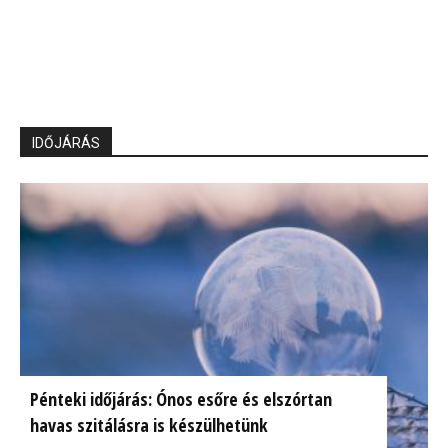
IDŐJÁRÁS
Pénteki időjárás: Ónos esőre és elszórtan
havas szitálásra is készülhetünk