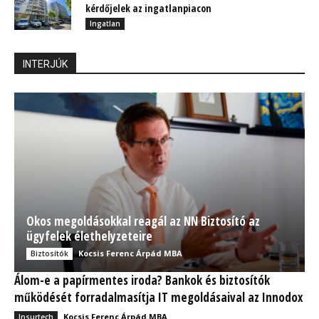
kérdőjelek az ingatlanpiacon
Ingatlan
INTERJÚK
Okos megoldásokkal reagál az NN Biztosító az
ügyfelek élethelyzeteire
Kocsis Ferenc Árpád MBA
Biztosítók
Álom-e a papírmentes iroda? Bankok és biztosítók
működését forradalmasítja IT megoldásaival az Innodox
Kocsis Ferenc Árpád MBA
Insurtech