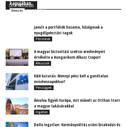
kapujában
LEGFRISSEBB
TUDÓSÍTÁS
Elemzés
Javult a portfóliók hozama, hűségesek a
nyugdíjpénztári tagok
Pénztárak
A magyar biztosítási szektor eredményeit
értékelte a Hungarikum Alkusz Csoport
Alkuszok
K&H kutatás: Mennyi pénz kell a gondtalan
mindennapokhoz?
Pénzügyek
Ámulva figyeli Európa, mit művelt az Otthon Start
a magyar lakásárakkal
Ingatlan
Balla Ingatlan: Kormányváltás utáni bizakodás és