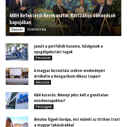
MBH Befektetői Kerekasztal: Korszakos változások
kapujában
TUDÓSÍTÁS
Elemzés
Javult a portfóliók hozama, hűségesek a
nyugdíjpénztári tagok
Pénztárak
A magyar biztosítási szektor eredményeit
értékelte a Hungarikum Alkusz Csoport
Alkuszok
K&H kutatás: Mennyi pénz kell a gondtalan
mindennapokhoz?
Pénzügyek
Ámulva figyeli Európa, mit művelt az Otthon Start
a magyar lakásárakkal