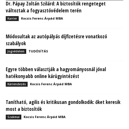
Dr. Pápay Zoltán Szilárd: A biztosítók rengeteget
változtak a fogyasztóvédelem terén
Kocsis Ferenc Árpád MBA
Karrier
Módosultak az autópályás díjfizetésre vonatkozó
szabályok
TUDÓSÍTÁS
Jogvédelem
Egyre többen választják a hagyományosnál jóval
hatékonyabb online kárügyintézést
Kocsis Ferenc Árpád MBA
Kárrendezés
Tanítható, agilis és kritikusan gondolkodik: őket keresik
most a biztosítók
Kocsis Ferenc Árpád MBA
Szakmai