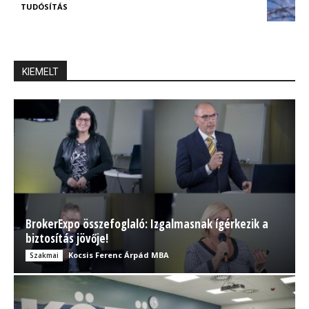
TUDÓSÍTÁS
KIEMELT
BrokerExpo összefoglaló: Izgalmasnak ígérkezik a
biztosítás jövője!
Kocsis Ferenc Árpád MBA
Szakmai