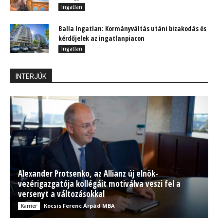
Ingatlan
Balla Ingatlan: Kormányváltás utáni bizakodás és
kérdőjelek az ingatlanpiacon
Ingatlan
INTERJÚK
Alexander Protsenko, az Allianz új elnök-
vezérigazgatója kollégáit motiválva veszi fel a
versenyt a változásokkal
Kocsis Ferenc Árpád MBA
Karrier