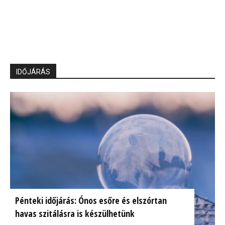
IDŐJÁRÁS
Pénteki időjárás: Ónos esőre és elszórtan
havas szitálásra is készülhetünk